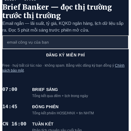
Brief Banker — đọc thị trường
trước thị trường
Email ngắn — lãi suất, tỷ giá, KQKD ngân hàng, lịch dữ liệu sắp
ra. Đọc 5 phút mỗi sáng trước phiên mở cửa.
ĐĂNG KÝ MIỄN PHÍ
Free · huỷ bất cứ lúc nào · không spam. Bằng việc đăng ký bạn đồng ý
Chính
sách bảo mật
.
07:00
BRIEF SÁNG
Tổng kết qua đêm + lịch trong ngày
14:45
ĐÓNG PHIÊN
Tổng kết phiên HOSE/HNX + tin NHTM
CN 16:00
TUẦN KẾT
Phân tích chuyên sâu cuối tuần