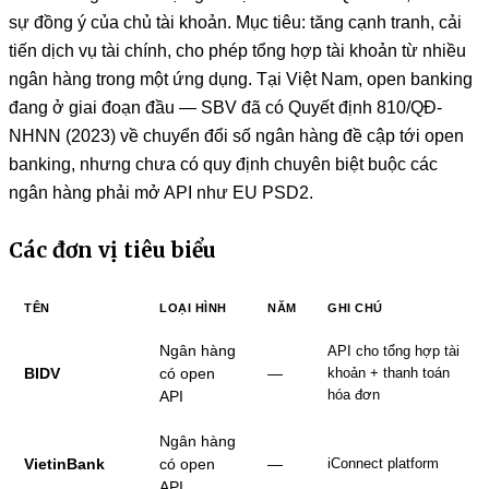
sự đồng ý của chủ tài khoản. Mục tiêu: tăng cạnh tranh, cải
tiến dịch vụ tài chính, cho phép tổng hợp tài khoản từ nhiều
ngân hàng trong một ứng dụng. Tại Việt Nam, open banking
đang ở giai đoạn đầu — SBV đã có Quyết định 810/QĐ-
NHNN (2023) về chuyển đổi số ngân hàng đề cập tới open
banking, nhưng chưa có quy định chuyên biệt buộc các
ngân hàng phải mở API như EU PSD2.
Các đơn vị tiêu biểu
TÊN
LOẠI HÌNH
NĂM
GHI CHÚ
Ngân hàng
API cho tổng hợp tài
BIDV
có open
—
khoản + thanh toán
hóa đơn
API
Ngân hàng
VietinBank
có open
—
iConnect platform
API