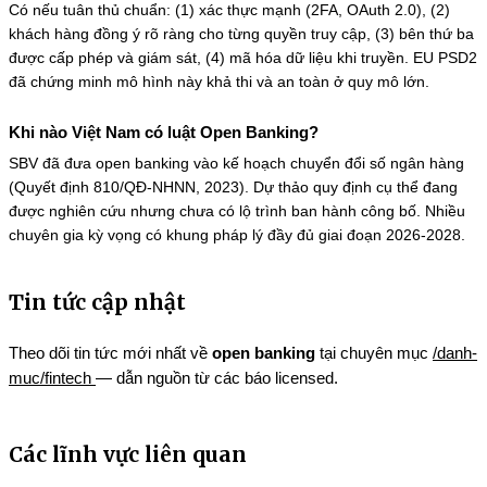
Có nếu tuân thủ chuẩn: (1) xác thực mạnh (2FA, OAuth 2.0), (2)
khách hàng đồng ý rõ ràng cho từng quyền truy cập, (3) bên thứ ba
được cấp phép và giám sát, (4) mã hóa dữ liệu khi truyền. EU PSD2
đã chứng minh mô hình này khả thi và an toàn ở quy mô lớn.
Khi nào Việt Nam có luật Open Banking?
SBV đã đưa open banking vào kế hoạch chuyển đổi số ngân hàng
(Quyết định 810/QĐ-NHNN, 2023). Dự thảo quy định cụ thể đang
được nghiên cứu nhưng chưa có lộ trình ban hành công bố. Nhiều
chuyên gia kỳ vọng có khung pháp lý đầy đủ giai đoạn 2026-2028.
Tin tức cập nhật
Theo dõi tin tức mới nhất về
open banking
tại chuyên mục
/danh-
muc/fintech
— dẫn nguồn từ các báo licensed.
Các lĩnh vực liên quan