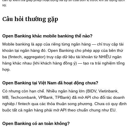
cần tự kiểm tra giấy phép hoạt động và uy tín của đơn vị trước khi sử dụng dịch
vụ.
Câu hỏi thường gặp
Open Banking khác mobile banking thế nào?
Mobile banking là app của riêng từng ngân hàng — chỉ truy cập tài
khoản tại ngân hàng đó. Open Banking cho phép app của bên thứ
ba (fintech, aggregator) truy cập dữ liệu tài khoản từ NHIỀU ngân
hàng khác nhau (khi khách hàng đồng ý) — tạo ra trải nghiệm tổng
hợp.
Open Banking tại Việt Nam đã hoạt động chưa?
Có nhưng còn hạn chế. Nhiều ngân hàng lớn (BIDV, Vietinbank,
MB, Techcombank, VPBank, TPBank) đã mở API cho đối tác doanh
nghiệp / fintech qua các thỏa thuận song phương. Chưa có quy định
buộc tất cả ngân hàng phải mở API theo chuẩn chung như EU.
Open Banking có an toàn không?