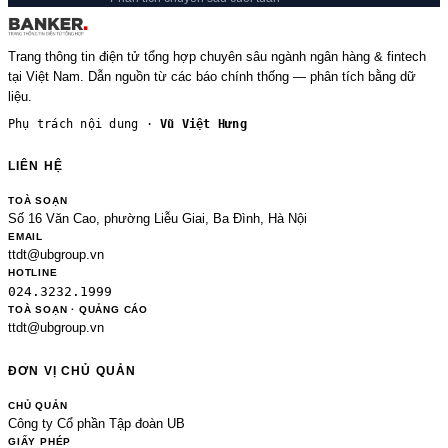
Trang thông tin điện tử tổng hợp chuyên sâu ngành ngân hàng & fintech
tại Việt Nam. Dẫn nguồn từ các báo chính thống — phân tích bằng dữ
liệu.
Phụ trách nội dung ·
Vũ Việt Hưng
LIÊN HỆ
TOÀ SOẠN
Số 16 Văn Cao, phường Liễu Giai, Ba Đình, Hà Nội
EMAIL
ttdt@ubgroup.vn
HOTLINE
024.3232.1999
TOÀ SOẠN · QUẢNG CÁO
ttdt@ubgroup.vn
ĐƠN VỊ CHỦ QUẢN
CHỦ QUẢN
Công ty Cổ phần Tập đoàn UB
GIẤY PHÉP