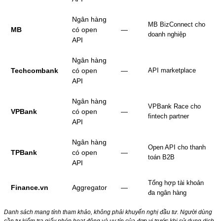
Ngân hàng
MB BizConnect cho
MB
có open
—
doanh nghiệp
API
Ngân hàng
Techcombank
có open
—
API marketplace
API
Ngân hàng
VPBank Race cho
VPBank
có open
—
fintech partner
API
Ngân hàng
Open API cho thanh
TPBank
có open
—
toán B2B
API
Tổng hợp tài khoản
Finance.vn
Aggregator
—
đa ngân hàng
Danh sách mang tính tham khảo, không phải khuyến nghị đầu tư. Người dùng