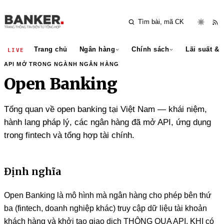
Trang chủ
Ngân hàng
Chính sách
Lãi suất & 
LIVE
API MỞ TRONG NGÀNH NGÂN HÀNG
Open Banking
Tổng quan về open banking tại Việt Nam — khái niệm,
hành lang pháp lý, các ngân hàng đã mở API, ứng dụng
trong fintech và tổng hợp tài chính.
Định nghĩa
Open Banking là mô hình mà ngân hàng cho phép bên thứ
ba (fintech, doanh nghiệp khác) truy cập dữ liệu tài khoản
khách hàng và khởi tạo giao dịch THÔNG QUA API, KHI có