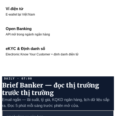
Ví điện tử
E-wallet tại Việt Nam
Open Banking
API mở trong ngành ngân hàng
eKYC & Định danh số
Electronic Know Your Customer + định danh điện tử
DAILY · 07:00
Brief Banker — đọc thị trường
trước thị trường
Email ngắn — lãi suất, tỷ giá, KQKD ngân hàng, lịch dữ liệu sắp
ra. Đọc 5 phút mỗi sáng trước phiên mở cửa.