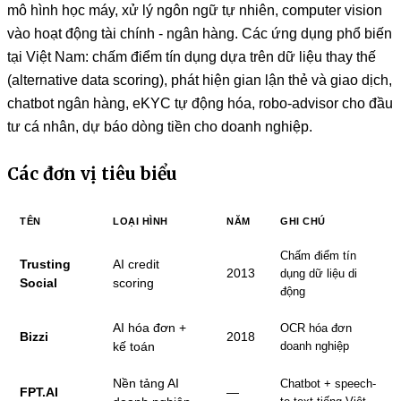
mô hình học máy, xử lý ngôn ngữ tự nhiên, computer vision
vào hoạt động tài chính - ngân hàng. Các ứng dụng phổ biến
tại Việt Nam: chấm điểm tín dụng dựa trên dữ liệu thay thế
(alternative data scoring), phát hiện gian lận thẻ và giao dịch,
chatbot ngân hàng, eKYC tự động hóa, robo-advisor cho đầu
tư cá nhân, dự báo dòng tiền cho doanh nghiệp.
Các đơn vị tiêu biểu
TÊN
LOẠI HÌNH
NĂM
GHI CHÚ
Chấm điểm tín
Trusting
AI credit
2013
dụng dữ liệu di
Social
scoring
động
AI hóa đơn +
OCR hóa đơn
Bizzi
2018
kế toán
doanh nghiệp
Nền tảng AI
Chatbot + speech-
FPT.AI
—