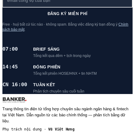
ĐĂNG KÝ MIỄN PHÍ
Free · huỷ bất cứ lúc nào · không spam. Bằng việc đăng ký bạn đồng ý
Chính
sách bảo mật
.
07:00
BRIEF SÁNG
Tổng kết qua đêm + lịch trong ngày
14:45
ĐÓNG PHIÊN
Tổng kết phiên HOSE/HNX + tin NHTM
CN 16:00
TUẦN KẾT
Phân tích chuyên sâu cuối tuần
Trang thông tin điện tử tổng hợp chuyên sâu ngành ngân hàng & fintech
tại Việt Nam. Dẫn nguồn từ các báo chính thống — phân tích bằng dữ
liệu.
Phụ trách nội dung ·
Vũ Việt Hưng