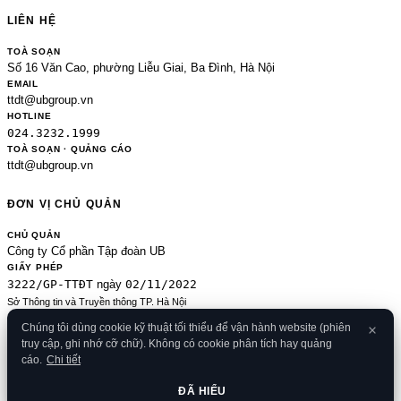
LIÊN HỆ
TOÀ SOẠN
Số 16 Văn Cao, phường Liễu Giai, Ba Đình, Hà Nội
EMAIL
ttdt@ubgroup.vn
HOTLINE
024.3232.1999
TOÀ SOẠN · QUẢNG CÁO
ttdt@ubgroup.vn
ĐƠN VỊ CHỦ QUẢN
CHỦ QUẢN
Công ty Cổ phần Tập đoàn UB
GIẤY PHÉP
3222/GP-TTĐT
02/11/2022
ngày
Sở Thông tin và Truyền thông TP. Hà Nội
Sửa đổi của 2489/GP-TTĐT ngày 24/8/2020
Chúng tôi dùng cookie kỹ thuật tối thiểu để vận hành website (phiên
ĐKKD
truy cập, ghi nhớ cỡ chữ). Không có cookie phân tích hay quảng
0106080414
09/01/2013
· cấp
cáo.
Chi tiết
© 2026 Banker.vn
Điều khoản
·
Chính sách bảo mật
·
Cookies
·
Liên hệ
·
RSS
·
Sitemap
ĐÃ HIỂU