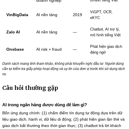
doanh nghiệp
to-text tiếng Việt
ViGPT, OCR,
VinBigData
AI nền tảng
2019
eKYC
Chatbot, AI trợ lý,
Zalo AI
AI nền tảng
—
mô hình tiếng Việt
Phát hiện giao dịch
Onsbase
AI risk + fraud
—
đáng ngờ
Danh sách mang tính tham khảo, không phải khuyến nghị đầu tư. Người dùng
cần tự kiểm tra giấy phép hoạt động và uy tín của đơn vị trước khi sử dụng dịch
vụ.
Câu hỏi thường gặp
AI trong ngân hàng được dùng để làm gì?
Bốn ứng dụng chính: (1) chấm điểm tín dụng tự động dựa trên dữ
liệu giao dịch, hành vi, dữ liệu di động; (2) phát hiện gian lận thẻ và
giao dịch bất thường theo thời gian thực; (3) chatbot trả lời khách