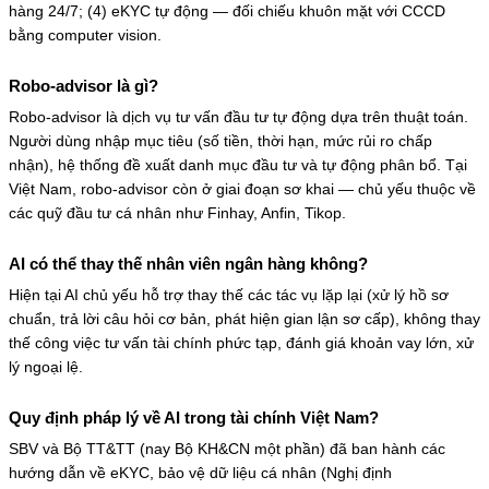
hàng 24/7; (4) eKYC tự động — đối chiếu khuôn mặt với CCCD
bằng computer vision.
Robo-advisor là gì?
Robo-advisor là dịch vụ tư vấn đầu tư tự động dựa trên thuật toán.
Người dùng nhập mục tiêu (số tiền, thời hạn, mức rủi ro chấp
nhận), hệ thống đề xuất danh mục đầu tư và tự động phân bổ. Tại
Việt Nam, robo-advisor còn ở giai đoạn sơ khai — chủ yếu thuộc về
các quỹ đầu tư cá nhân như Finhay, Anfin, Tikop.
AI có thể thay thế nhân viên ngân hàng không?
Hiện tại AI chủ yếu hỗ trợ thay thế các tác vụ lặp lại (xử lý hồ sơ
chuẩn, trả lời câu hỏi cơ bản, phát hiện gian lận sơ cấp), không thay
thế công việc tư vấn tài chính phức tạp, đánh giá khoản vay lớn, xử
lý ngoại lệ.
Quy định pháp lý về AI trong tài chính Việt Nam?
SBV và Bộ TT&TT (nay Bộ KH&CN một phần) đã ban hành các
hướng dẫn về eKYC, bảo vệ dữ liệu cá nhân (Nghị định