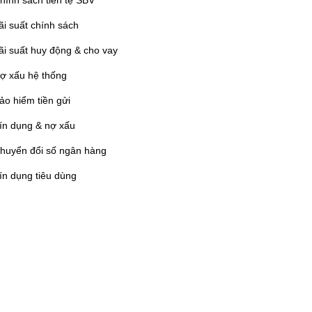
hính sách tiền tệ SBV
ãi suất chính sách
ãi suất huy động & cho vay
ợ xấu hệ thống
ảo hiểm tiền gửi
ín dụng & nợ xấu
huyển đổi số ngân hàng
ín dụng tiêu dùng