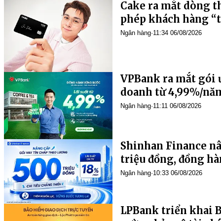
Cake ra mắt dòng t
phép khách hàng “t
Ngân hàng
·
11:34 06/08/2026
VPBank ra mắt gói ư
doanh từ 4,99%/nă
Ngân hàng
·
11:11 06/08/2026
Shinhan Finance nâ
triệu đồng, đồng h
hoạch tài chính
Ngân hàng
·
10:33 06/08/2026
LPBank triển khai B