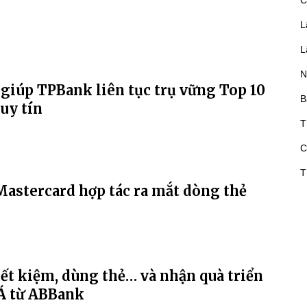
C
L
L
N
B
T
C
T
astercard hợp tác ra mắt dòng thẻ
iết kiệm, dùng thẻ… và nhận quà triển
Á từ ABBank