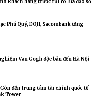
ính khách hàng trước rủi ro lừa đảo số
bạc Phú Quý, DOJI, Sacombank tăng
g
nghiệm Van Gogh độc bản đến Hà Nội
Gòn đến trung tâm tài chính quốc tế
nk Tower