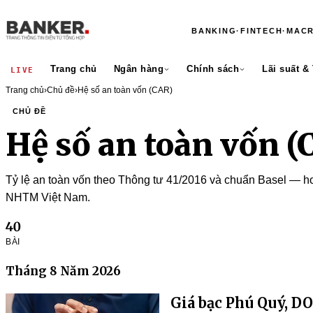
BANKING
·
FINTECH
·
MAC
Trang chủ
Ngân hàng
Chính sách
Lãi suất &
LIVE
Trang chủ
›
Chủ đề
›
Hệ số an toàn vốn (CAR)
CHỦ ĐỀ
Hệ số an toàn vốn (
Tỷ lệ an toàn vốn theo Thông tư 41/2016 và chuẩn Basel — h
NHTM Việt Nam.
40
BÀI
Tháng 8 Năm 2026
Giá bạc Phú Quý, D