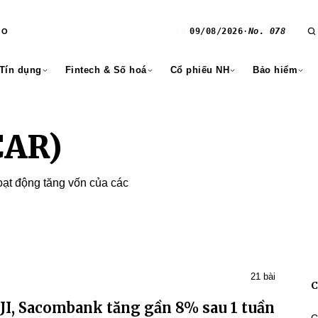
09/08/2026
·
No. 078
RO
CN
 Tín dụng
Fintech & Số hoá
Cổ phiếu NH
Bảo hiểm
CAR)
oạt động tăng vốn của các
21 bài
C
OJI, Sacombank tăng gần 8% sau 1 tuần