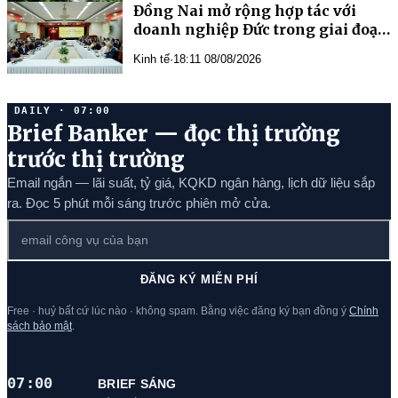
Đồng Nai mở rộng hợp tác với
doanh nghiệp Đức trong giai đoạn
mới
Kinh tế
·
18:11 08/08/2026
DAILY · 07:00
Brief Banker — đọc thị trường
trước thị trường
Email ngắn — lãi suất, tỷ giá, KQKD ngân hàng, lịch dữ liệu sắp
ra. Đọc 5 phút mỗi sáng trước phiên mở cửa.
ĐĂNG KÝ MIỄN PHÍ
Free · huỷ bất cứ lúc nào · không spam. Bằng việc đăng ký bạn đồng ý
Chính
sách bảo mật
.
07:00
BRIEF SÁNG