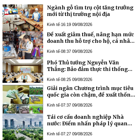
Ngành gỗ tìm trụ cột tăng trưởng
mới từ thị trường nội địa
Kinh tế
·
16:19 09/08/2026
Đề xuất giảm thuế, nâng hạn mức
doanh thu hỗ trợ cho hộ, cá nhân
kinh doanh
Kinh tế
·
08:37 09/08/2026
Phó Thủ tướng Nguyễn Văn
Thắng: Bảo đảm thực thi thống
nhất và xử lý đến cùng tất cả
Kinh tế
·
08:25 09/08/2026
những vướng mắc
Giải ngân Chương trình mục tiêu
quốc gia còn chậm, đề xuất thống
nhất 4 chương trình thành một
Kinh tế
·
07:37 09/08/2026
Tái cơ cấu doanh nghiệp Nhà
nước: Điểm nhấn pháp lý quan
trọng và kỳ vọng đột phá giai
Kinh tế
·
07:27 09/08/2026
đoạn 2026 – 2030