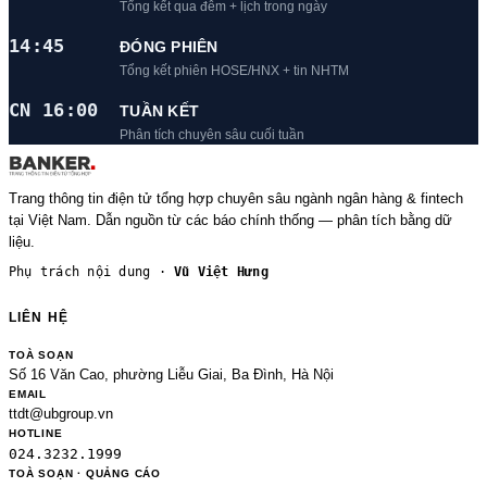
Tổng kết qua đêm + lịch trong ngày
14:45
ĐÓNG PHIÊN
Tổng kết phiên HOSE/HNX + tin NHTM
CN 16:00
TUẦN KẾT
Phân tích chuyên sâu cuối tuần
Trang thông tin điện tử tổng hợp chuyên sâu ngành ngân hàng & fintech
tại Việt Nam. Dẫn nguồn từ các báo chính thống — phân tích bằng dữ
liệu.
Phụ trách nội dung ·
Vũ Việt Hưng
LIÊN HỆ
TOÀ SOẠN
Số 16 Văn Cao, phường Liễu Giai, Ba Đình, Hà Nội
EMAIL
ttdt@ubgroup.vn
HOTLINE
024.3232.1999
TOÀ SOẠN · QUẢNG CÁO