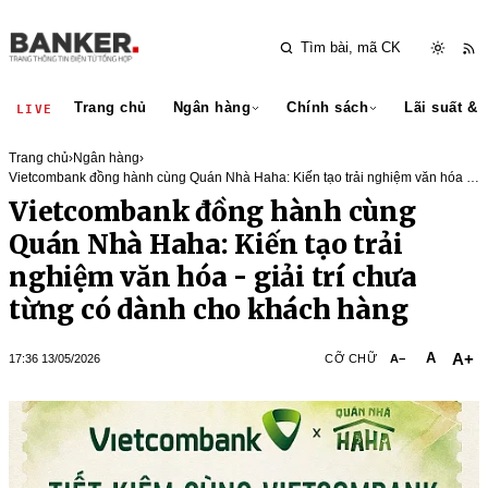
Trang chủ
Ngân hàng
Chính sách
Lãi suất & 
LIVE
Trang chủ
›
Ngân hàng
›
Vietcombank đồng hành cùng Quán Nhà Haha: Kiến tạo trải nghiệm văn hóa -
giải trí chưa từng có dành cho khách hàng
Vietcombank đồng hành cùng
Quán Nhà Haha: Kiến tạo trải
nghiệm văn hóa - giải trí chưa
từng có dành cho khách hàng
A+
A
17:36 13/05/2026
CỠ CHỮ
A−