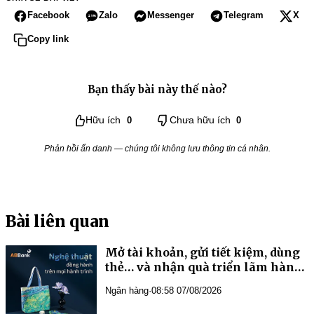
Facebook
Zalo
Messenger
Telegram
X
Copy link
Bạn thấy bài này thế nào?
Hữu ích
0
Chưa hữu ích
0
Phản hồi ẩn danh — chúng tôi không lưu thông tin cá nhân.
Bài liên quan
Mở tài khoản, gửi tiết kiệm, dùng
thẻ… và nhận quà triển lãm hàng
đầu châu Á từ ABBank
Ngân hàng
·
08:58 07/08/2026