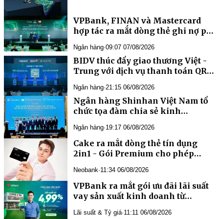
VPBank, FINAN và Mastercard
hợp tác ra mắt dòng thẻ ghi nợ phi
vật lý
Ngân hàng
·
09:07 07/08/2026
BIDV thúc đẩy giao thương Việt -
Trung với dịch vụ thanh toán QR
xuyên biên giới
Ngân hàng
·
21:15 06/08/2026
Ngân hàng Shinhan Việt Nam tổ
chức tọa đàm chia sẻ kinh
nghiệm triển khai phương pháp
Ngân hàng
·
19:17 06/08/2026
xếp hạng nội bộ IRB
Cake ra mắt dòng thẻ tín dụng
2in1 - Gói Premium cho phép
khách hàng “tự may đo thẻ riêng”
Neobank
·
11:34 06/08/2026
VPBank ra mắt gói ưu đãi lãi suất
vay sản xuất kinh doanh từ
4,99%/năm
Lãi suất & Tỷ giá
·
11:11 06/08/2026