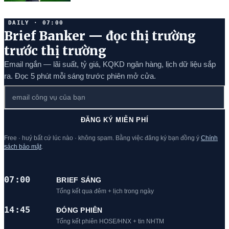
DAILY · 07:00
Brief Banker — đọc thị trường
trước thị trường
Email ngắn — lãi suất, tỷ giá, KQKD ngân hàng, lịch dữ liệu sắp
ra. Đọc 5 phút mỗi sáng trước phiên mở cửa.
ĐĂNG KÝ MIỄN PHÍ
Free · huỷ bất cứ lúc nào · không spam. Bằng việc đăng ký bạn đồng ý
Chính
sách bảo mật
.
07:00
BRIEF SÁNG
Tổng kết qua đêm + lịch trong ngày
14:45
ĐÓNG PHIÊN
Tổng kết phiên HOSE/HNX + tin NHTM