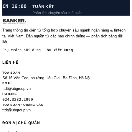
CN 16:00
TUẦN KẾT
Phân tích chuyên sâu cuối tuần
Trang thông tin điện tử tổng hợp chuyên sâu ngành ngân hàng & fintech
tại Việt Nam. Dẫn nguồn từ các báo chính thống — phân tích bằng dữ
liệu.
Phụ trách nội dung ·
Vũ Việt Hưng
LIÊN HỆ
TOÀ SOẠN
Số 16 Văn Cao, phường Liễu Giai, Ba Đình, Hà Nội
EMAIL
ttdt@ubgroup.vn
HOTLINE
024.3232.1999
TOÀ SOẠN · QUẢNG CÁO
ttdt@ubgroup.vn
ĐƠN VỊ CHỦ QUẢN