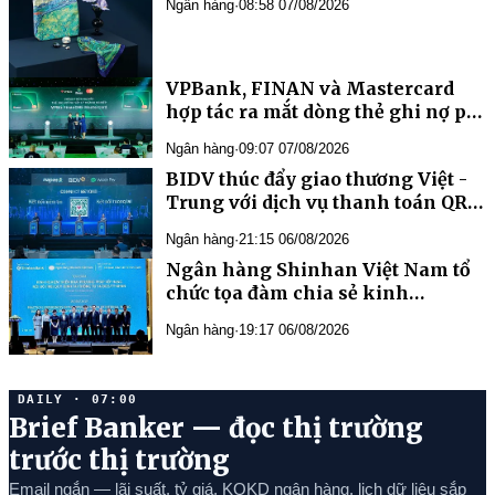
Ngân hàng
·
08:58 07/08/2026
VPBank, FINAN và Mastercard
hợp tác ra mắt dòng thẻ ghi nợ phi
vật lý
Ngân hàng
·
09:07 07/08/2026
BIDV thúc đẩy giao thương Việt -
Trung với dịch vụ thanh toán QR
xuyên biên giới
Ngân hàng
·
21:15 06/08/2026
Ngân hàng Shinhan Việt Nam tổ
chức tọa đàm chia sẻ kinh
nghiệm triển khai phương pháp
Ngân hàng
·
19:17 06/08/2026
xếp hạng nội bộ IRB
DAILY · 07:00
Brief Banker — đọc thị trường
trước thị trường
Email ngắn — lãi suất, tỷ giá, KQKD ngân hàng, lịch dữ liệu sắp