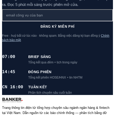
ra. Đọc 5 phút mỗi sáng trước phiên mở cửa.
ĐĂNG KÝ MIỄN PHÍ
Free · huỷ bất cứ lúc nào · không spam. Bằng việc đăng ký bạn đồng ý
Chính
sách bảo mật
.
07:00
BRIEF SÁNG
Tổng kết qua đêm + lịch trong ngày
14:45
ĐÓNG PHIÊN
Tổng kết phiên HOSE/HNX + tin NHTM
CN 16:00
TUẦN KẾT
Phân tích chuyên sâu cuối tuần
Trang thông tin điện tử tổng hợp chuyên sâu ngành ngân hàng & fintech
tại Việt Nam. Dẫn nguồn từ các báo chính thống — phân tích bằng dữ