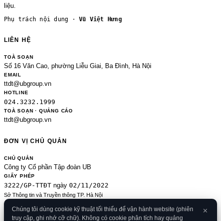
liệu.
Phụ trách nội dung ·
Vũ Việt Hưng
LIÊN HỆ
TOÀ SOẠN
Số 16 Văn Cao, phường Liễu Giai, Ba Đình, Hà Nội
EMAIL
ttdt@ubgroup.vn
HOTLINE
024.3232.1999
TOÀ SOẠN · QUẢNG CÁO
ttdt@ubgroup.vn
ĐƠN VỊ CHỦ QUẢN
CHỦ QUẢN
Công ty Cổ phần Tập đoàn UB
GIẤY PHÉP
3222/GP-TTĐT
02/11/2022
ngày
Sở Thông tin và Truyền thông TP. Hà Nội
Sửa đổi của 2489/GP-TTĐT ngày 24/8/2020
Chúng tôi dùng cookie kỹ thuật tối thiểu để vận hành website (phiên
ĐKKD
truy cập, ghi nhớ cỡ chữ). Không có cookie phân tích hay quảng