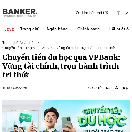
Trang chủ
Ngân hàng
Chính sách
Lãi suất & 
LIVE
Trang chủ
›
Ngân hàng
›
Chuyển tiền du học qua VPBank: Vững tài chính, trọn hành trình tri thức
Chuyển tiền du học qua VPBank:
Vững tài chính, trọn hành trình
tri thức
A+
A
11:18 14/05/2026
CỠ CHỮ
A−