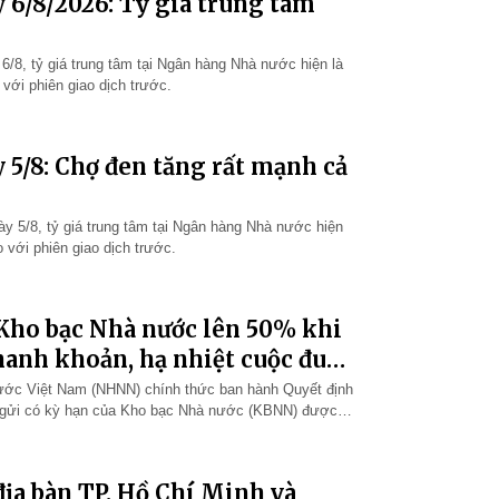
 6/8/2026: Tỷ giá trung tâm
 6/8, tỷ giá trung tâm tại Ngân hàng Nhà nước hiện là
với phiên giao dịch trước.
 5/8: Chợ đen tăng rất mạnh cả
ày 5/8, tỷ giá trung tâm tại Ngân hàng Nhà nước hiện
 với phiên giao dịch trước.
 Kho bạc Nhà nước lên 50% khi
hanh khoản, hạ nhiệt cuộc đua
ước Việt Nam (NHNN) chính thức ban hành Quyết định
n gửi có kỳ hạn của Kho bạc Nhà nước (KBNN) được
ác định tỷ lệ dư nợ cho v…
ịa bàn TP. Hồ Chí Minh và