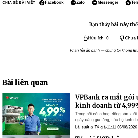
Facebook
Zalo
Messenger
Tel
CHIA SẺ BÀI VIẾT
Bạn thấy bài này thế
Hữu ích
0
Chưa 
Phản hồi ẩn danh — chúng tôi không lưu 
Bài liên quan
VPBank ra mắt gói ư
kinh doanh từ 4,9
Trong bối cảnh hoạt động sản xuấ
ngày càng gia tăng, các hộ kinh d
những quyết định nhanh chóng để 
Lãi suất & Tỷ giá
·
11:11 06/08/2026