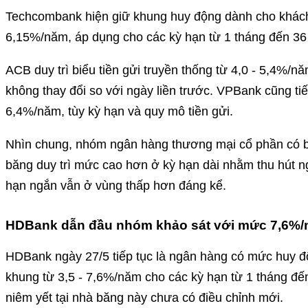
Techcombank hiện giữ khung huy động dành cho khách
6,15%/năm, áp dụng cho các kỳ hạn từ 1 tháng đến 36
ACB duy trì biểu tiền gửi truyền thống từ 4,0 - 5,4%/n
không thay đổi so với ngày liền trước. VPBank cũng tiế
6,4%/năm, tùy kỳ hạn và quy mô tiền gửi.
Nhìn chung, nhóm ngân hàng thương mại cổ phần có b
băng duy trì mức cao hơn ở kỳ hạn dài nhằm thu hút ng
hạn ngắn vẫn ở vùng thấp hơn đáng kể.
HDBank dẫn đầu nhóm khảo sát với mức 7,6%
HDBank ngày 27/5 tiếp tục là ngân hàng có mức huy đ
khung từ 3,5 - 7,6%/năm cho các kỳ hạn từ 1 tháng đến
niêm yết tại nhà băng này chưa có điều chỉnh mới.