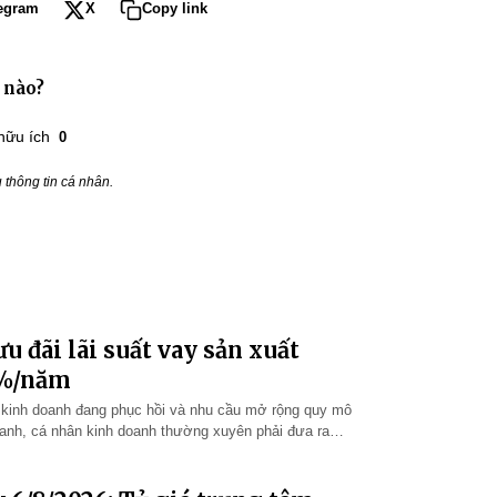
egram
X
Copy link
 nào?
hữu ích
0
thông tin cá nhân.
u đãi lãi suất vay sản xuất
9%/năm
t kinh doanh đang phục hồi và nhu cầu mở rộng quy mô
oanh, cá nhân kinh doanh thường xuyên phải đưa ra
tận dụng cơ hội tăng…