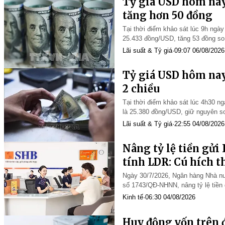
Tỷ giá USD hôm nay
tăng hơn 50 đồng
Tại thời điểm khảo sát lúc 9h ngày
25.433 đồng/USD, tăng 53 đồng so 
Lãi suất & Tỷ giá
·
09:07 06/08/2026
Tỷ giá USD hôm nay
2 chiều
Tại thời điểm khảo sát lúc 4h30 ng
là 25.380 đồng/USD, giữ nguyên so
Lãi suất & Tỷ giá
·
22:55 04/08/2026
Nâng tỷ lệ tiền gửi
tính LDR: Cú hích t
lãi suất huy động
Ngày 30/7/2026, Ngân hàng Nhà n
số 1743/QĐ-NHNN, nâng tỷ lệ tiề
tính vào nguồn vốn huy động khi x
Kinh tế
·
06:30 04/08/2026
Huy động vốn trên đ