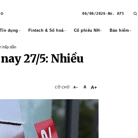
06/08/2026
·
No. 075
RO
T5
 Tín dụng
Fintech & Số hoá
Cổ phiếu NH
Bảo hiểm
ền hấp dẫn
nay 27/5: Nhiều
A+
A
CỠ CHỮ
A−