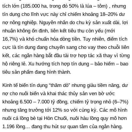
tích lớn (185.000 ha, trong đó 50% là lúa – tôm) , nhưng
tín dụng cho lĩnh vực này chỉ chiếm khoảng 18–20% dư
nợ nông nghiệp. Nguyên nhân do chu kỳ sản xuất dài, lợi
nhuận không ổn định, liên kết tiêu thụ còn yếu (mới
16,7%) và khó chuẩn hóa dòng tiền. Tuy nhiên, điểm tích
cực là tín dụng đang chuyển sang cho vay theo chuỗi liên
kết, các ngân hàng bắt đầu tài trợ hợp tác xã thay vì từng
hộ riêng lẻ. Xu hướng tích hợp tín dụng – bảo hiểm – bao
tiêu sản phẩm đang hình thành.
Kinh tế biển tín dụng “thăm dò” nhưng giàu tiềm năng, dư
nợ cho nuôi biển và khai thác thủy sản ven bờ ước
khoảng 6.500 – 7.000 tỷ đồng, chiếm tỷ trọng nhỏ (6–7%)
nhưng tăng trưởng tới 12% so với cùng kỳ. Các mô hình
nuôi cá lồng bè tại Hòn Chuối, nuôi hàu lồng quy mô hơn
1.196 lồng… đang thu hút sự quan tâm của ngân hàng.