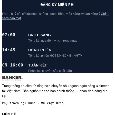
ĐĂNG KÝ MIỄN PHÍ
Free · huỷ bất cứ lúc nào · không spam. Bằng việc đăng ký bạn đồng ý
Chính
sách bảo mật
.
07:00
BRIEF SÁNG
Tổng kết qua đêm + lịch trong ngày
14:45
ĐÓNG PHIÊN
Tổng kết phiên HOSE/HNX + tin NHTM
CN 16:00
TUẦN KẾT
Phân tích chuyên sâu cuối tuần
Trang thông tin điện tử tổng hợp chuyên sâu ngành ngân hàng & fintech
tại Việt Nam. Dẫn nguồn từ các báo chính thống — phân tích bằng dữ
liệu.
Phụ trách nội dung ·
Vũ Việt Hưng
LIÊN HỆ