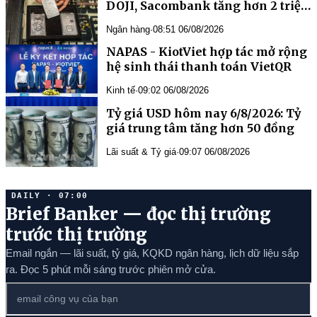
DOJI, Sacombank tăng hơn 2 triệu
đồng/kg
Ngân hàng
·
08:51 06/08/2026
NAPAS - KiotViet hợp tác mở rộng
hệ sinh thái thanh toán VietQR
Kinh tế
·
09:02 06/08/2026
Tỷ giá USD hôm nay 6/8/2026: Tỷ
giá trung tâm tăng hơn 50 đồng
Lãi suất & Tỷ giá
·
09:07 06/08/2026
DAILY · 07:00
Brief Banker — đọc thị trường
trước thị trường
Email ngắn — lãi suất, tỷ giá, KQKD ngân hàng, lịch dữ liệu sắp
ra. Đọc 5 phút mỗi sáng trước phiên mở cửa.