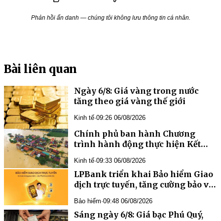
Phản hồi ẩn danh — chúng tôi không lưu thông tin cá nhân.
Bài liên quan
Ngày 6/8: Giá vàng trong nước
tăng theo giá vàng thế giới
Kinh tế
·
09:26 06/08/2026
Chính phủ ban hành Chương
trình hành động thực hiện Kết
luận 75-KL/TW về bảo vệ môi
Kinh tế
·
09:33 06/08/2026
trường và ứng phó biến đổi khí
LPBank triển khai Bảo hiểm Giao
hậu
dịch trực tuyến, tăng cường bảo vệ
tài chính khách hàng trước rủi ro
Bảo hiểm
·
09:48 06/08/2026
lừa đảo số
Sáng ngày 6/8: Giá bạc Phú Quý,