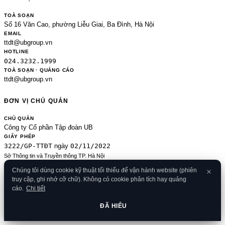
TOÀ SOẠN
Số 16 Văn Cao, phường Liễu Giai, Ba Đình, Hà Nội
EMAIL
ttdt@ubgroup.vn
HOTLINE
024.3232.1999
TOÀ SOẠN · QUẢNG CÁO
ttdt@ubgroup.vn
ĐƠN VỊ CHỦ QUẢN
CHỦ QUẢN
Công ty Cổ phần Tập đoàn UB
GIẤY PHÉP
3222/GP-TTĐT
02/11/2022
ngày
Sở Thông tin và Truyền thông TP. Hà Nội
Sửa đổi của 2489/GP-TTĐT ngày 24/8/2020
Chúng tôi dùng cookie kỹ thuật tối thiểu để vận hành website (phiên
ĐKKD
truy cập, ghi nhớ cỡ chữ). Không có cookie phân tích hay quảng
0106080414
09/01/2013
· cấp
cáo.
Chi tiết
© 2026 Banker.vn
Điều khoản
·
Chính sách bảo mật
·
Cookies
·
Liên hệ
·
RSS
·
Sitemap
ĐÃ HIỂU