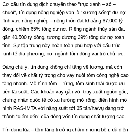
Cơ cấu tín dụng dịch chuyển theo “trục xanh – số –
chuỗi”, tín dụng nông nghiệp vẫn là “xương sống” dư nợ
lĩnh vực nông nghiệp – nông thôn đạt khoảng 67.000 tỷ
đồng, chiếm 65% tổng dư nợ. Riêng ngành thủy sản đạt
gần 40.500 tỷ đồng, tương đương 39% tổng dư nợ toàn
tỉnh. Sự tập trung này hoàn toàn phù hợp với cấu trúc
kinh tế địa phương, nơi ngành tôm đóng vai trò chủ lực.
Đáng chú ý, tín dụng không chỉ tăng về lượng, mà còn
thay đổi về chất tỷ trọng cho vay nuôi tôm công nghệ cao
tăng nhanh. Mô hình tôm – rừng, tôm sinh thái được ưu
tiên lãi suất. Các khoản vay gắn với truy xuất nguồn gốc,
chứng nhận quốc tế có xu hướng mở rộng, điển hình mô
hình RAS-IMTA với năng suất tới 35 tấn/ha/vụ đang trở
thành “điểm đến” của dòng vốn tín dụng chất lượng cao.
Tín dụng lúa – tôm tăng trưởng chậm nhưng bền, dù diện