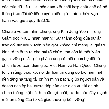
thử chuyên sâu để đảm bảo tính thông suốt và độ chính
xác của dữ liệu. Hai bên cam kết phối hợp chặt chẽ để hệ
thống trao đổi dữ liệu xuyên biên giới chính thức vận
hành vào giữa quý II/2026.
Chia sẻ về tầm nhìn chung, ông Kim Jong Yoon - Tổng
Giám đốc NICE nhấn mạnh: "Sự thành công của dự án
trao đổi dữ liệu xuyên biên giới không chỉ mang lại giá trị
kinh tế thiết thực cho hai tổ chức, mà còn là một 'viên
gạch' vững chắc góp phần củng cố mối quan hệ đối tác
chiến lược toàn diện giữa Việt Nam và Hàn Quốc. Chúng
tôi tin rằng, việc kết nối dữ liệu tín dụng sẽ tạo nên một
nền tảng hạ tầng tài chính minh bạch, giúp người dân và
doanh nghiệp hai nước tiếp cận các dịch vụ tài chính
chính thống một cách thuận lợi nhất, từ đó thúc đẩy mạnh
mẽ làn sóng đầu tư và giao thương bền vững".