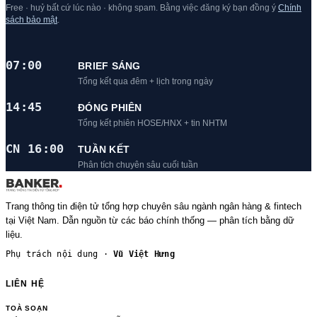
Free · huỷ bất cứ lúc nào · không spam. Bằng việc đăng ký bạn đồng ý
Chính
sách bảo mật
.
07:00
BRIEF SÁNG
Tổng kết qua đêm + lịch trong ngày
14:45
ĐÓNG PHIÊN
Tổng kết phiên HOSE/HNX + tin NHTM
CN 16:00
TUẦN KẾT
Phân tích chuyên sâu cuối tuần
Trang thông tin điện tử tổng hợp chuyên sâu ngành ngân hàng & fintech
tại Việt Nam. Dẫn nguồn từ các báo chính thống — phân tích bằng dữ
liệu.
Phụ trách nội dung ·
Vũ Việt Hưng
LIÊN HỆ
TOÀ SOẠN