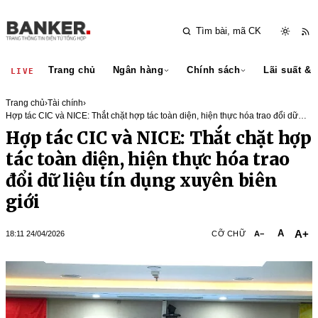
Trang chủ
Ngân hàng
Chính sách
Lãi suất & 
LIVE
Trang chủ
›
Tài chính
›
Hợp tác CIC và NICE: Thắt chặt hợp tác toàn diện, hiện thực hóa trao đổi dữ
liệu tín dụng xuyên biên giới
Hợp tác CIC và NICE: Thắt chặt hợp
tác toàn diện, hiện thực hóa trao
đổi dữ liệu tín dụng xuyên biên
giới
A+
A
18:11 24/04/2026
CỠ CHỮ
A−