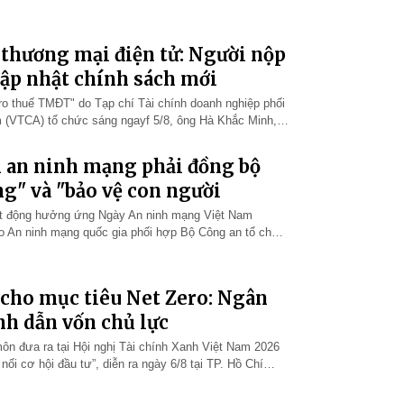
 doanh nghiệp uy tín…
ế thương mại điện tử: Người nộp
cập nhật chính sách mới
ủi ro thuế TMĐT" do Tạp chí Tài chính doanh nghiệp phối
 (VTCA) tổ chức sáng ngayf 5/8, ông Hà Khắc Minh,
doanh nghiệp cho…
 an ninh mạng phải đồng bộ
ng" và "bảo vệ con người
oạt động hưởng ứng Ngày An ninh mạng Việt Nam
ạo An ninh mạng quốc gia phối hợp Bộ Công an tổ chức
hông gian mạng nhân văn…
 cho mục tiêu Net Zero: Ngân
nh dẫn vốn chủ lực
ôn đưa ra tại Hội nghị Tài chính Xanh Việt Nam 2026
nối cơ hội đầu tư”, diễn ra ngày 6/8 tại TP. Hồ Chí