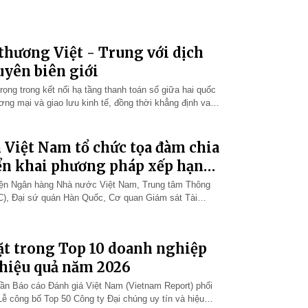
thương Việt - Trung với dịch
uyên biên giới
ọng trong kết nối hạ tầng thanh toán số giữa hai quốc
ương mại và giao lưu kinh tế, đồng thời khẳng định vai
 triển hệ…
Việt Nam tổ chức tọa đàm chia
ển khai phương pháp xếp hạng
iện Ngân hàng Nhà nước Việt Nam, Trung tâm Thông
IC), Đại sứ quán Hàn Quốc, Cơ quan Giám sát Tài
tư vấn và chuyên gia trong…
t trong Top 10 doanh nghiệp
 hiệu quả năm 2026
hần Báo cáo Đánh giá Việt Nam (Vietnam Report) phối
ễ công bố Top 50 Công ty Đại chúng uy tín và hiệu