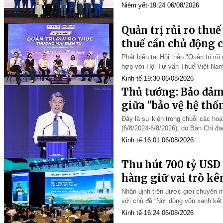
quả (VIX50), cùng Top 10 và Top 5
Niêm yết
·
19:24 06/08/2026
Quản trị rủi ro thu
thuế cần chủ động 
Phát biểu tại Hội thảo "Quản trị r
hợp với Hội Tư vấn Thuế Việt Nam
Tổng Biên tập Tạp chí Tài chính 
Kinh tế
·
19:30 06/08/2026
Thủ tướng: Bảo đảm
giữa "bảo vệ hệ thố
Đây là sự kiện trong chuỗi các h
(6/8/2024-6/8/2026), do Ban Chỉ đ
với chủ đề xuyên suốt: "Vì một k
Kinh tế
·
16:01 06/08/2026
Thu hút 700 tỷ USD
hàng giữ vai trò kê
Nhận định trên được giới chuyên m
với chủ đề “Nơi dòng vốn xanh kết 
Minh.
Kinh tế
·
16:24 06/08/2026