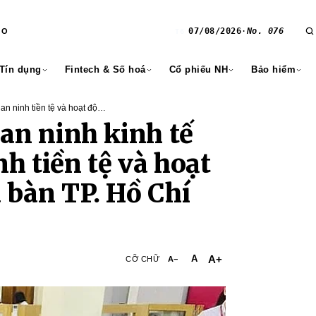
07/08/2026
·
No. 076
RO
T6
 Tín dụng
Fintech & Số hoá
Cổ phiếu NH
Bảo hiểm
n ninh tiền tệ và hoạt động
an ninh kinh tế
h tiền tệ và hoạt
 bàn TP. Hồ Chí
A+
A
CỠ CHỮ
A−