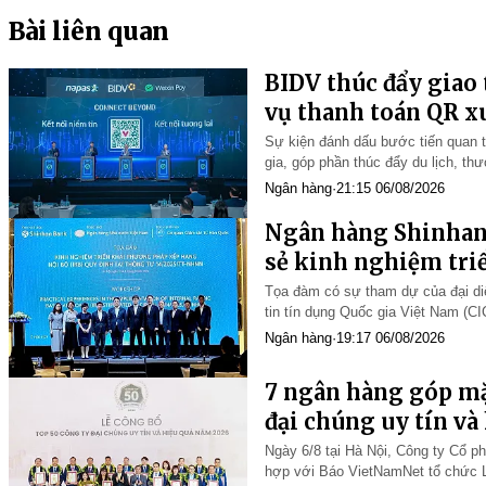
Bài liên quan
BIDV thúc đẩy giao 
vụ thanh toán QR x
Sự kiện đánh dấu bước tiến quan tr
gia, góp phần thúc đẩy du lịch, th
trò tiên phong của BIDV trong phát
Ngân hàng
·
21:15 06/08/2026
Ngân hàng Shinhan 
sẻ kinh nghiệm tri
nội bộ IRB
Tọa đàm có sự tham dự của đại d
tin tín dụng Quốc gia Việt Nam (C
chính Hàn Quốc cùng các tổ chức 
Ngân hàng
·
19:17 06/08/2026
7 ngân hàng góp mặ
đại chúng uy tín và
Ngày 6/8 tại Hà Nội, Công ty Cổ p
hợp với Báo VietNamNet tổ chức L