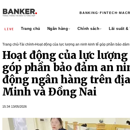
BANKING
·
FINTECH
·
MAC
Trang chủ
Ngân hàng
Chính sách
Lãi suất &
LIVE
Trang chủ
›
Tài chính
›
Hoạt động của lực lượng an ninh kinh tế góp phần bảo đảm a
ngân hàng trên địa bàn TP. Hồ Chí Minh và Đồng Nai
Hoạt động của lực lượng 
góp phần bảo đảm an nin
động ngân hàng trên địa
Minh và Đồng Nai
15:34 13/05/2026