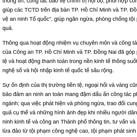
thông tin; công tác bảo vệ chính trị nội bộ; phối hợp cô
giúp các TCTD trên địa bàn TP. Hồ Chí Minh và TP. Đồ
vệ an ninh Tổ quốc”, giúp ngăn ngừa, phòng chống tội
quả.
Thông qua hoạt động nhiệm vụ chuyên môn và công tác 
của Công an TP. Hồ Chí Minh và TP. Đồng Nai đã góp 
tệ và hoạt động thanh toán trong nền kinh tế thông suốt
nghệ số và hội nhập kinh tế quốc tế sâu rộng.
Sự ổn định của thị trường tiền tệ, ngoại hối và vàng
bảo đảm an ninh an toàn mang đậm dấu ấn công tác phối
ngành; qua việc phát hiện và phòng ngừa, trao đổi cung
quả cụ thể và những hình ảnh đẹp khi nhiều người dâ
ninh kinh tế và công an Thành phố thông tin, tư vấn và
lừa đảo từ tội phạm công nghệ cao, tội phạm phát sin