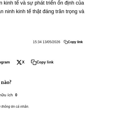
 kinh tế và sự phát triển ổn định của
ninh kinh tế thật đáng trân trọng và
15:34 13/05/2026
Copy link
egram
X
Copy link
 nào?
hữu ích
0
thông tin cá nhân.