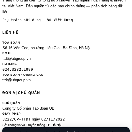
Trang thông tin điện tử tổng hợp chuyên sâu ngành ngân hàng & fintech
tại Việt Nam. Dẫn nguồn từ các báo chính thống — phân tích bằng dữ
liệu.
Phụ trách nội dung ·
Vũ Việt Hưng
LIÊN HỆ
TOÀ SOẠN
Số 16 Văn Cao, phường Liễu Giai, Ba Đình, Hà Nội
EMAIL
ttdt@ubgroup.vn
HOTLINE
024.3232.1999
TOÀ SOẠN · QUẢNG CÁO
ttdt@ubgroup.vn
ĐƠN VỊ CHỦ QUẢN
CHỦ QUẢN
Công ty Cổ phần Tập đoàn UB
GIẤY PHÉP
3222/GP-TTĐT
02/11/2022
ngày
Sở Thông tin và Truyền thông TP. Hà Nội
Sửa đổi của 2489/GP-TTĐT ngày 24/8/2020