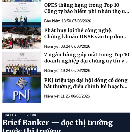
OPES thăng hạng trong Top 10
Công ty bảo hiểm phi nhân thọ uy
tín Việt Nam 2026
Bảo hiểm
·
13:50 07/08/2026
Phát huy lợi thế công nghệ,
Chứng khoán DNSE vào top đóng
góp ngân sách nhà nước
Niêm yết
·
08:24 07/08/2026
7 ngân hàng góp mặt trong Top 10
doanh nghiệp đại chúng uy tín và
hiệu quả năm 2026
Niêm yết
·
19:24 06/08/2026
PNJ triệu tập đại hội đồng cổ đông
bất thường, điều chỉnh kế hoạch
kinh doanh năm 2026
Niêm yết
·
11:26 06/08/2026
DAILY · 07:00
Brief Banker — đọc thị trường
trước thị trường