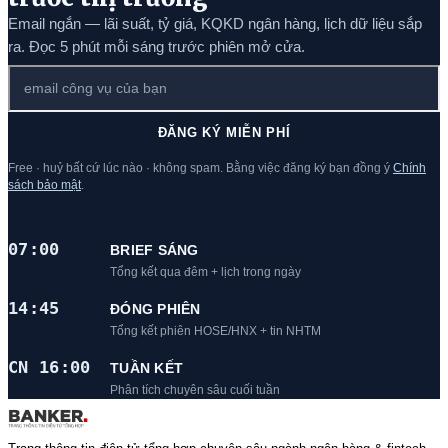
Email ngắn — lãi suất, tỷ giá, KQKD ngân hàng, lịch dữ liệu sắp
ra. Đọc 5 phút mỗi sáng trước phiên mở cửa.
ĐĂNG KÝ MIỄN PHÍ
Free · huỷ bất cứ lúc nào · không spam. Bằng việc đăng ký bạn đồng ý
Chính
sách bảo mật
.
07:00
BRIEF SÁNG
Tổng kết qua đêm + lịch trong ngày
14:45
ĐÓNG PHIÊN
Tổng kết phiên HOSE/HNX + tin NHTM
CN 16:00
TUẦN KẾT
Phân tích chuyên sâu cuối tuần