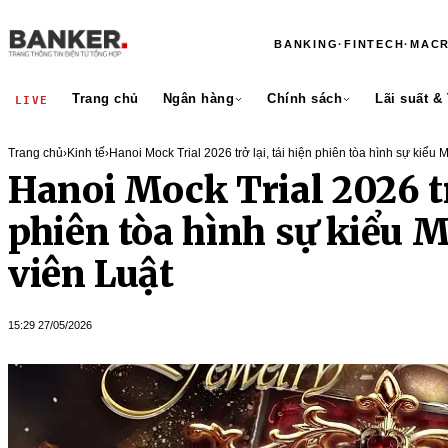
BANKING
·
FINTECH
·
MAC
Trang chủ
Ngân hàng
Chính sách
Lãi suất &
LIVE
Trang chủ
›
Kinh tế
›
Hanoi Mock Trial 2026 trở lại, tái hiện phiên tòa hình sự kiểu
Hanoi Mock Trial 2026 trở
phiên tòa hình sự kiểu 
viên Luật
15:29 27/05/2026