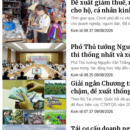
Đề xuất giảm thuế,
cho hộ, cá nhân ki
Thời gian qua, Chính phủ đã có nhiề
cho doanh nghiệp, người dân. Để ti
kinh doanh, doanh nghiệp nhỏ và v
Kinh tế
·
08:37 09/08/2026
Phó Thủ tướng Ngu
thi thống nhất và x
vướng mắc
Phó Thủ tướng Nguyễn Văn Thắng n
quan trọng, tác động trực tiếp đến
các doanh nghiệp". Trong thời gi
Kinh tế
·
08:25 09/08/2026
Giải ngân Chương t
chậm, đề xuất thốn
một
Theo Bộ Tài chính, Quốc hội đã qu
để thực hiện các CTMTQG năm 202
đồng kinh phí thường xuyên.
Kinh tế
·
07:37 09/08/2026
Tái cơ cấu doanh n