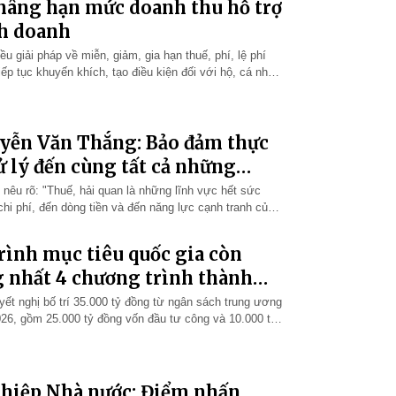
 nâng hạn mức doanh thu hỗ trợ
nh doanh
u giải pháp về miễn, giảm, gia hạn thuế, phí, lệ phí
ếp tục khuyến khích, tạo điều kiện đối với hộ, cá nhân
ừa phát tr…
yễn Văn Thắng: Bảo đảm thực
ử lý đến cùng tất cả những
êu rõ: "Thuế, hải quan là những lĩnh vực hết sức
 chi phí, đến dòng tiền và đến năng lực cạnh tranh của
an vừa qua, Chính…
rình mục tiêu quốc gia còn
g nhất 4 chương trình thành
yết nghị bố trí 35.000 tỷ đồng từ ngân sách trung ương
6, gồm 25.000 tỷ đồng vốn đầu tư công và 10.000 tỷ
ghiệp Nhà nước: Điểm nhấn