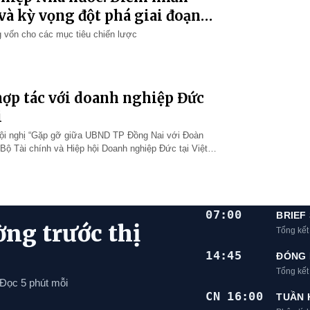
và kỳ vọng đột phá giai đoạn
g vốn cho các mục tiêu chiến lược
ợp tác với doanh nghiệp Đức
i
i nghị “Gặp gỡ giữa UBND TP Đồng Nai với Đoàn
Bộ Tài chính và Hiệp hội Doanh nghiệp Đức tại Việt
Long, Ủy viên Ban Thường vụ T…
07:00
BRIEF
ờng trước thị
Tổng kết
14:45
ĐÓNG 
Tổng kế
 Đọc 5 phút mỗi
CN 16:00
TUẦN 