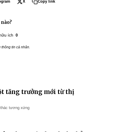
egram
X
Copy link
 nào?
hữu ích
0
thông tin cá nhân.
t tăng trưởng mới từ thị
 thác tương xứng