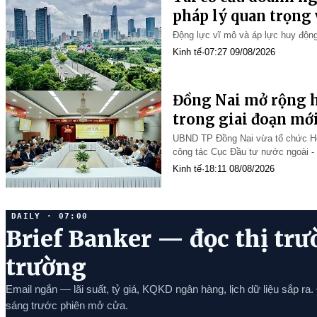
pháp lý quan trọng 
2026 – 2030
Động lực vĩ mô và áp lực huy độn
Kinh tế
·
07:27 09/08/2026
Đồng Nai mở rộng h
trong giai đoạn mớ
UBND TP Đồng Nai vừa tổ chức Hộ
công tác Cục Đầu tư nước ngoài - 
Nam (GBA)”, do ông Nguyễn Kim 
Kinh tế
·
18:11 08/08/2026
DAILY · 07:00
Brief Banker — đọc thị trư
trường
Email ngắn — lãi suất, tỷ giá, KQKD ngân hàng, lịch dữ liệu sắp ra.
sáng trước phiên mở cửa.