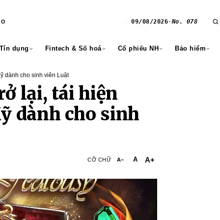
09/08/2026
·
No. 078
RO
CN
 Tín dụng
Fintech & Số hoá
Cổ phiếu NH
Bảo hiểm
 Mỹ dành cho sinh viên Luật
 lại, tái hiện
Mỹ dành cho sinh
A+
A
CỠ CHỮ
A−