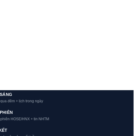
 SÁNG
 qua đêm + lịch trong ngày
PHIÊN
t phiên HOSE/HNX + tin NHTM
KẾT