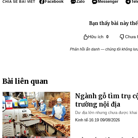
Facebook
Zalo
Messenger
Tel
CHIA SẺ BÀI VIẾT
Bạn thấy bài này thế
Hữu ích
0
Chưa 
Phản hồi ẩn danh — chúng tôi không lưu 
Bài liên quan
Ngành gỗ tìm trụ cộ
trường nội địa
Dư địa lớn nhưng chưa được khai
Kinh tế
·
16:19 09/08/2026