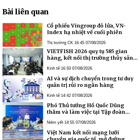
Bài liên quan
Cổ phiếu Vingroup đỏ lửa, VN-
Index hạ nhiệt về cuối phiên
Thị trường CK
·
16:45 07/08/2026
VIETFISH 2026 quy tụ 585 gian
hàng, kết nối thị trường thủy sản
toàn cầu
Kinh tế
·
16:50 07/08/2026
AI và sự dịch chuyển trong tư duy
quản trị rủi ro ngân hàng
Kinh tế
·
14:42 07/08/2026
Phó Thủ tướng Hồ Quốc Dũng
thăm và làm việc tại Tập đoàn
Công nghệ CMC
Niêm yết
·
14:55 07/08/2026
Việt Nam kết nối mạng lưới
chuyên gia quốc tế, mở đường