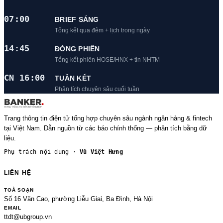
07:00
BRIEF SÁNG
Tổng kết qua đêm + lịch trong ngày
14:45
ĐÓNG PHIÊN
Tổng kết phiên HOSE/HNX + tin NHTM
CN 16:00
TUẦN KẾT
Phân tích chuyên sâu cuối tuần
Trang thông tin điện tử tổng hợp chuyên sâu ngành ngân hàng & fintech
tại Việt Nam. Dẫn nguồn từ các báo chính thống — phân tích bằng dữ
liệu.
Phụ trách nội dung ·
Vũ Việt Hưng
LIÊN HỆ
TOÀ SOẠN
Số 16 Văn Cao, phường Liễu Giai, Ba Đình, Hà Nội
EMAIL
ttdt@ubgroup.vn