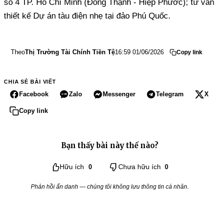
số 4 TP. Hồ Chí Minh (Đông Thạnh - Hiệp Phước); tư vấn
thiết kế Dự án tàu điện nhẹ tại đảo Phú Quốc.
Theo
Thị Trường Tài Chính Tiền Tệ
16:59 01/06/2026
Copy link
CHIA SẺ BÀI VIẾT
Facebook
Zalo
Messenger
Telegram
X
Copy link
Bạn thấy bài này thế nào?
Hữu ích
0
Chưa hữu ích
0
Phản hồi ẩn danh — chúng tôi không lưu thông tin cá nhân.