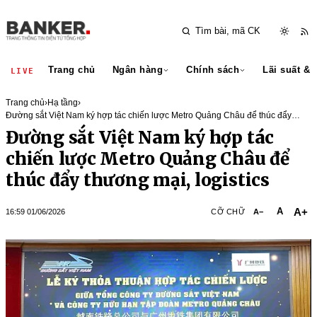
Trang chủ
Ngân hàng
Chính sách
Lãi suất & 
LIVE
Trang chủ
›
Hạ tầng
›
Đường sắt Việt Nam ký hợp tác chiến lược Metro Quảng Châu để thúc đẩy
thương mại, logistics
Đường sắt Việt Nam ký hợp tác
chiến lược Metro Quảng Châu để
thúc đẩy thương mại, logistics
A+
A
16:59 01/06/2026
CỠ CHỮ
A−