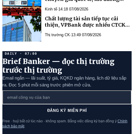
phát triển y học bào thai và di
Kinh tế
·
14:18 07/08/2026
truyền học trước sinh
Chất lượng tài sản tiếp tục cải
thiện, VPBank được nhiều CTCK
đánh giá tích cực
Thị trường CK
·
13:49 07/08/2026
DAILY · 07:00
Brief Banker — đọc thị trường
trước thị trường
Email ngắn — lãi suất, tỷ giá, KQKD ngân hàng, lịch dữ liệu sắp
ra. Đọc 5 phút mỗi sáng trước phiên mở cửa.
ĐĂNG KÝ MIỄN PHÍ
Free · huỷ bất cứ lúc nào · không spam. Bằng việc đăng ký bạn đồng ý
Chính
sách bảo mật
.