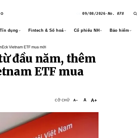
09/08/2026
·
No. 078
RO
CN
 Tín dụng
Fintech & Số hoá
Cổ phiếu NH
Bảo hiểm
anEck Vietnam ETF mua mới
từ đầu năm, thêm
ietnam ETF mua
A+
A
CỠ CHỮ
A−