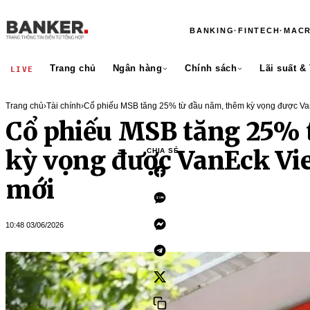
BANKING
·
FINTECH
·
MAC
Trang chủ
Ngân hàng
Chính sách
Lãi suất &
LIVE
Trang chủ
›
Tài chính
›
Cổ phiếu MSB tăng 25% từ đầu năm, thêm kỳ vọng được V
Cổ phiếu MSB tăng 25% 
kỳ vọng được VanEck V
CHIA SẺ
mới
10:48 03/06/2026