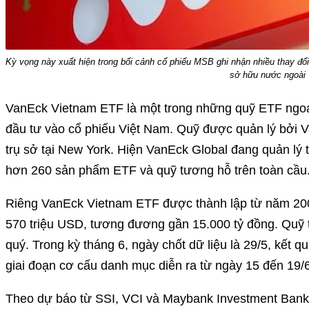
Kỳ vọng này xuất hiện trong bối cảnh cổ phiếu MSB ghi nhận nhiều thay đổ
sở hữu nước ngoài
VanEck Vietnam ETF là một trong những quỹ ETF ngoại
đầu tư vào cổ phiếu Việt Nam. Quỹ được quản lý bởi V
trụ sở tại New York. Hiện VanEck Global đang quản lý 
hơn 260 sản phẩm ETF và quỹ tương hỗ trên toàn cầu
Riêng VanEck Vietnam ETF được thành lập từ năm 200
570 triệu USD, tương đương gần 15.000 tỷ đồng. Quỹ 
quý. Trong kỳ tháng 6, ngày chốt dữ liệu là 29/5, kết 
giai đoạn cơ cấu danh mục diễn ra từ ngày 15 đến 19/6
Theo dự báo từ SSI, VCI và Maybank Investment Bank,