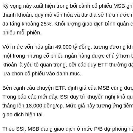
Kỳ vọng này xuất hiện trong bối cảnh cổ phiếu MSB ghi
thanh khoản, quy mô vốn hóa và dư địa sở hữu nước n
đã tăng khoảng 25%. Khối lượng giao dịch bình quân cũ
phiếu mỗi phiên.
Với mức vốn hóa gần 49.000 tỷ đồng, tương đương kh
một trong những cổ phiếu ngân hàng được chú ý hơn trê
khoản là yếu tố quan trọng, bởi các quỹ ETF thường đặt
lựa chọn cổ phiếu vào danh mục.
Bên cạnh câu chuyện ETF, định giá của MSB cũng được 
Trong báo cáo mới đây, SSI duy trì khuyến nghị khả q
tháng lên 18.000 đồng/cp. Mức giá này tương ứng tiề
giao dịch hiện tại.
Theo SSI, MSB đang giao dịch ở mức P/B dự phóng nă