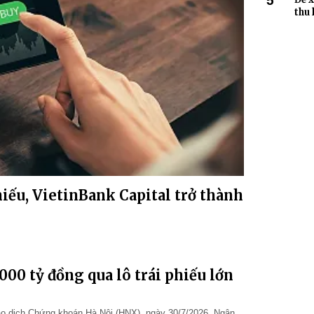
5
thu 
hiếu, VietinBank Capital trở thành
00 tỷ đồng qua lô trái phiếu lớn
iao dịch Chứng khoán Hà Nội (HNX), ngày 30/7/2026, Ngân