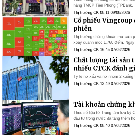
hàng TMCP Tiên Phong (TPBank, Ho
TPB12606 gồm 10.000 trái phiếu, 
Thị trường CK
·
08:11 09/08/2026
Cổ phiếu Vingroup đ
phiên
Thị trường chứng khoán mở cửa phi
xoay quanh mốc 1.760 điểm. Ngay s
trường đảo chiều tăng điểm. Sắc 
Thị trường CK
·
16:45 07/08/2026
Chất lượng tài sản 
nhiều CTCK đánh gi
Tỷ lệ nợ xấu và nợ nhóm 2 xuống 
Thị trường CK
·
13:49 07/08/2026
Tài khoản chứng k
Theo số liệu từ Trung tâm lưu ký
đầu tư trong nước đã tăng thêm hơ
tháng trước đó và là mức thấp th
Thị trường CK
·
08:40 07/08/2026