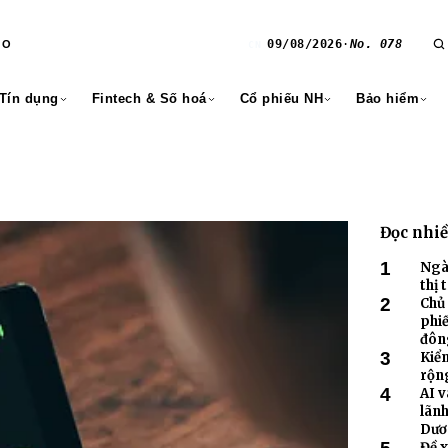
09/08/2026
·
No. 078
RO
CN
 Tín dụng
Fintech & Số hoá
Cổ phiếu NH
Bảo hiểm
Đọc nhi
1
Ngà
thị 
2
Chủ 
phiế
đông
3
Kiểm
rộn
4
lãnh
Đề 