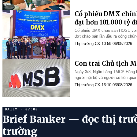
Cổ phiếu DMX chính
đạt hơn 101.000 tỷ 
Cổ phiếu DMX chào sàn HOSE với g
đợt chào bán lần đầu ra công chún
101.418 tỷ đồng (3,9 tỷ USD).
Thị trường CK
·
10:59 06/08/2026
Con trai Chủ tịch M
Ngày 3/8, Ngân hàng TMCP Hàng hả
người nội bộ và người có liên quan
Thị trường CK
·
16:10 03/08/2026
DAILY · 07:00
Brief Banker — đọc thị trư
trường