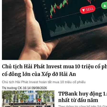
Chủ tịch Hải Phát Invest mua 10 triệu cổ p
cổ đông lớn của Xếp dỡ Hải An
Chủ tịch Hải Phát Invest hoàn tất mua 10 triệu cổ phiếu
Thị trường CK
·
16:14 09/08/2026
TPBank huy động 1.0
nhất từ đầu năm
Theo thông tin công bố trên Sở G