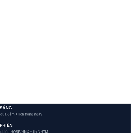
 SÁNG
 qua đêm + lịch trong ngày
PHIÊN
t phiên HOSE/HNX + tin NHTM