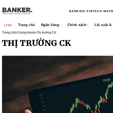
BANKING
·
FINTECH
·
MAC
Trang chủ
Ngân hàng
Chính sách
Lãi suất &
LIVE
Trang chủ
›
Chứng khoán
›
Thị trường CK
THỊ TRƯỜNG CK