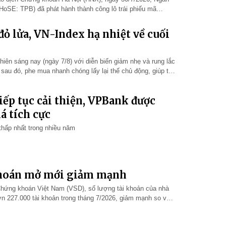
SE: TPB) đã phát hành thành công lô trái phiếu mã
mệnh giá 100 triệu…
ỏ lửa, VN-Index hạ nhiệt về cuối
ên sáng nay (ngày 7/8) với diễn biến giảm nhẹ và rung lắc
au đó, phe mua nhanh chóng lấy lại thế chủ động, giúp thị
xanh c…
tiếp tục cải thiện, VPBank được
á tích cực
thấp nhất trong nhiều năm
hoán mở mới giảm mạnh
 Chứng khoán Việt Nam (VSD), số lượng tài khoản của nhà
n 227.000 tài khoản trong tháng 7/2026, giảm mạnh so với
ứ 2 trong…