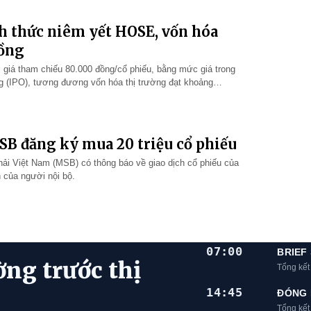
 thức niêm yết HOSE, vốn hóa
đồng
iá tham chiếu 80.000 đồng/cổ phiếu, bằng mức giá trong
g (IPO), tương đương vốn hóa thị trường đạt khoảng
SB đăng ký mua 20 triệu cổ phiếu
i Việt Nam (MSB) có thông báo về giao dịch cổ phiếu của
 của người nội bộ.
07:00
BRIEF
ờng trước thị
Tổng kết
14:45
ĐÓNG 
Tổng kế