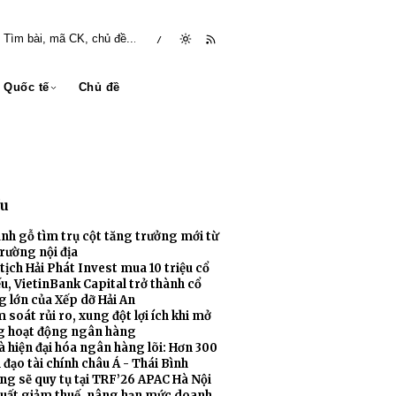
/
Quốc tế
Chủ đề
ều
nh gỗ tìm trụ cột tăng trưởng mới từ
trường nội địa
tịch Hải Phát Invest mua 10 triệu cổ
u, VietinBank Capital trở thành cổ
 lớn của Xếp dỡ Hải An
 soát rủi ro, xung đột lợi ích khi mở
g hoạt động ngân hàng
 đạo tài chính châu Á - Thái Bình
xuất giảm thuế, nâng hạn mức doanh