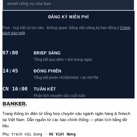
ĐĂNG KÝ MIỄN PHÍ
Free · huỷ bất cứ lúc nào · không spam. Bằng việc đăng ký bạn đồng ý
Chính
sách bảo mật
.
07:00
BRIEF SÁNG
Tổng kết qua đêm + lịch trong ngày
14:45
ĐÓNG PHIÊN
Tổng kết phiên HOSE/HNX + tin NHTM
CN 16:00
TUẦN KẾT
Phân tích chuyên sâu cuối tuần
Trang thông tin điện tử tổng hợp chuyên sâu ngành ngân hàng & fintech
tại Việt Nam. Dẫn nguồn từ các báo chính thống — phân tích bằng dữ
liệu.
Phụ trách nội dung ·
Vũ Việt Hưng