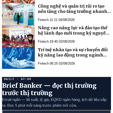
Công nghệ và quản trị rủi ro tạo
nền tảng cho tăng trưởng nhanh,
an toàn của VPBank
Fintech
·
11:21 04/08/2026
Nâng cao năng lực và đào tạo thế
hệ lãnh đạo mới trong kỷ nguyên
AI
Fintech
·
19:40 02/08/2026
Trí tuệ nhân tạo và sự chuyển đổi
kỹ năng lao động trong ngành
Ngân hàng
Fintech
·
08:25 02/08/2026
DAILY · 07:00
Brief Banker — đọc thị trường
trước thị trường
Email ngắn — lãi suất, tỷ giá, KQKD ngân hàng, lịch dữ liệu sắp
ra. Đọc 5 phút mỗi sáng trước phiên mở cửa.