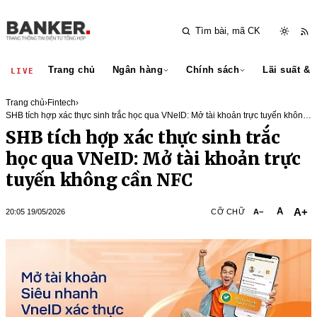
Trang chủ
Ngân hàng
Chính sách
Lãi suất & 
LIVE
Trang chủ
›
Fintech
›
SHB tích hợp xác thực sinh trắc học qua VNeID: Mở tài khoản trực tuyến không
cần NFC
SHB tích hợp xác thực sinh trắc
học qua VNeID: Mở tài khoản trực
tuyến không cần NFC
A+
A
20:05 19/05/2026
CỠ CHỮ
A−