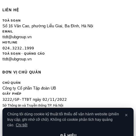
LIÊN HỆ
TOÀ SOẠN
Số 16 Văn Cao, phường Liễu Giai, Ba Đình, Hà Nội
EMAIL
ttdt@ubgroup.vn
HOTLINE
024.3232.1999
TOÀ SOẠN · QUẢNG CÁO
ttdt@ubgroup.vn
ĐƠN VỊ CHỦ QUẢN
CHỦ QUẢN
Công ty Cổ phần Tập đoàn UB
GIẤY PHÉP
3222/GP-TTĐT
02/11/2022
ngày
Sở Thông tin và Truyền thông TP. Hà Nội
Sửa đổi của 2489/GP-TTĐT ngày 24/8/2020
Chúng tôi dùng cookie kỹ thuật tối thiểu để vận hành website (phiên
ĐKKD
truy cập, ghi nhớ cỡ chữ). Không có cookie phân tích hay quảng
0106080414
09/01/2013
· cấp
cáo.
Chi tiết
© 2026 Banker.vn
Điều khoản
·
Chính sách bảo mật
·
Cookies
·
Liên hệ
·
RSS
·
Sitemap
ĐÃ HIỂU