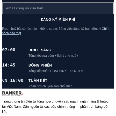
ĐĂNG KÝ MIỄN PHÍ
Free · huỷ bất cứ lúc nào · không spam. Bằng việc đăng ký bạn đồng ý
Chính
sách bảo mật
.
07:00
BRIEF SÁNG
Tổng kết qua đêm + lịch trong ngày
14:45
ĐÓNG PHIÊN
Tổng kết phiên HOSE/HNX + tin NHTM
CN 16:00
TUẦN KẾT
Phân tích chuyên sâu cuối tuần
Trang thông tin điện tử tổng hợp chuyên sâu ngành ngân hàng & fintech
tại Việt Nam. Dẫn nguồn từ các báo chính thống — phân tích bằng dữ
liệu.