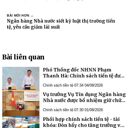
BÀI MỚI HƠN →
Ngân hàng Nhà nước siết kỷ luật thị trường tiền
tệ, yêu cầu giảm lãi suất
Bài liên quan
Phó Thống đốc NHNN Phạm
Thanh Hà: Chính sách tiền tệ được
điều hành chủ động, linh hoạt, tạo
Chính sách tiền tệ
·
07:34 04/08/2026
dư địa hỗ trợ mục tiêu tăng trưởng
Vụ trưởng Vụ Tín dụng Ngân hàng
Nhà nước được bổ nhiệm giữ chức
Trợ lý Phó Chủ tịch Quốc hội
Chính sách tiền tệ
·
07:30 01/08/2026
Phối hợp chính sách tiền tệ - tài
khóa: Đòn bẩy cho tăng trưởng và