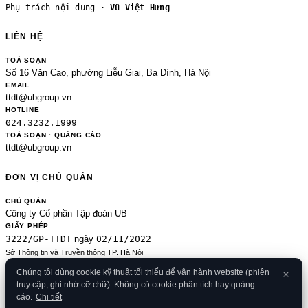
Phụ trách nội dung ·
Vũ Việt Hưng
LIÊN HỆ
TOÀ SOẠN
Số 16 Văn Cao, phường Liễu Giai, Ba Đình, Hà Nội
EMAIL
ttdt@ubgroup.vn
HOTLINE
024.3232.1999
TOÀ SOẠN · QUẢNG CÁO
ttdt@ubgroup.vn
ĐƠN VỊ CHỦ QUẢN
CHỦ QUẢN
Công ty Cổ phần Tập đoàn UB
GIẤY PHÉP
3222/GP-TTĐT
02/11/2022
ngày
Sở Thông tin và Truyền thông TP. Hà Nội
Sửa đổi của 2489/GP-TTĐT ngày 24/8/2020
Chúng tôi dùng cookie kỹ thuật tối thiểu để vận hành website (phiên
ĐKKD
truy cập, ghi nhớ cỡ chữ). Không có cookie phân tích hay quảng
0106080414
09/01/2013
· cấp
cáo.
Chi tiết
© 2026 Banker.vn