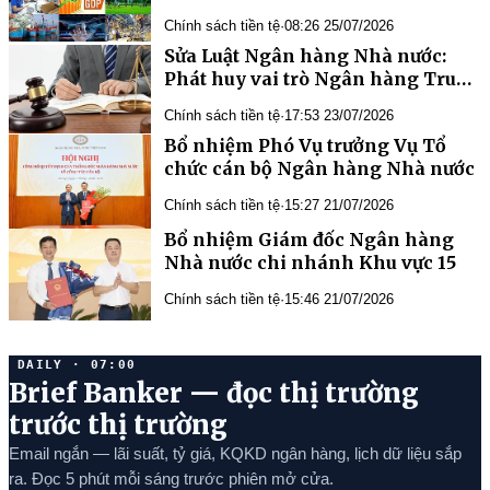
ổn định vĩ mô
Chính sách tiền tệ
·
08:26 25/07/2026
Phát huy vai trò Ngân hàng Trung
Chính sách tiền tệ
·
17:53 23/07/2026
Bổ nhiệm Phó Vụ trưởng Vụ Tổ
chức cán bộ Ngân hàng Nhà nước
Chính sách tiền tệ
·
15:27 21/07/2026
Bổ nhiệm Giám đốc Ngân hàng
Nhà nước chi nhánh Khu vực 15
Chính sách tiền tệ
·
15:46 21/07/2026
DAILY · 07:00
Brief Banker — đọc thị trường
trước thị trường
Email ngắn — lãi suất, tỷ giá, KQKD ngân hàng, lịch dữ liệu sắp
ra. Đọc 5 phút mỗi sáng trước phiên mở cửa.