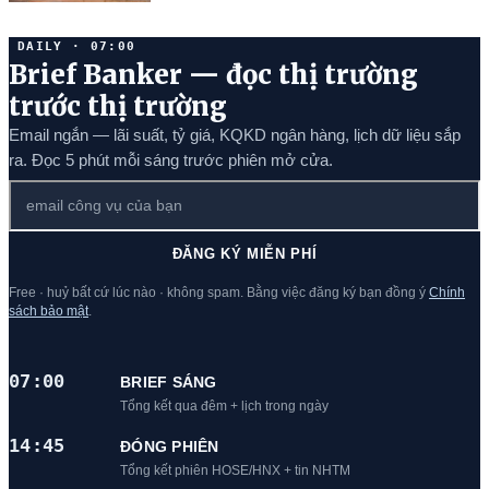
DAILY · 07:00
Brief Banker — đọc thị trường
trước thị trường
Email ngắn — lãi suất, tỷ giá, KQKD ngân hàng, lịch dữ liệu sắp
ra. Đọc 5 phút mỗi sáng trước phiên mở cửa.
ĐĂNG KÝ MIỄN PHÍ
Free · huỷ bất cứ lúc nào · không spam. Bằng việc đăng ký bạn đồng ý
Chính
sách bảo mật
.
07:00
BRIEF SÁNG
Tổng kết qua đêm + lịch trong ngày
14:45
ĐÓNG PHIÊN
Tổng kết phiên HOSE/HNX + tin NHTM