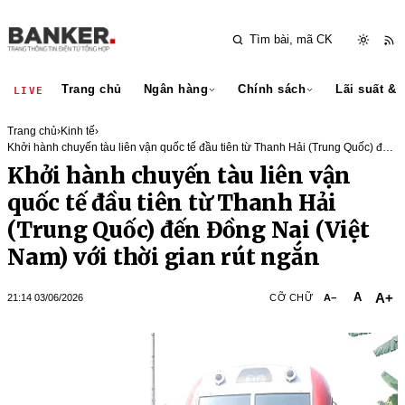
Trang chủ
Ngân hàng
Chính sách
Lãi suất & 
LIVE
Trang chủ
›
Kinh tế
›
Khởi hành chuyến tàu liên vận quốc tế đầu tiên từ Thanh Hải (Trung Quốc) đến
Đồng Nai (Việt Nam) với thời gian rút ngắn
Khởi hành chuyến tàu liên vận
quốc tế đầu tiên từ Thanh Hải
(Trung Quốc) đến Đồng Nai (Việt
Nam) với thời gian rút ngắn
A+
A
21:14 03/06/2026
CỠ CHỮ
A−