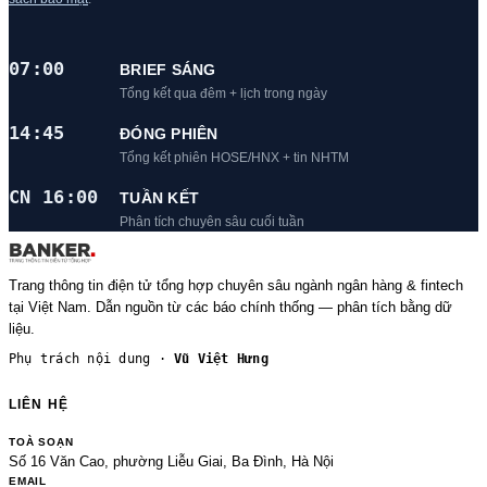
07:00
BRIEF SÁNG
Tổng kết qua đêm + lịch trong ngày
14:45
ĐÓNG PHIÊN
Tổng kết phiên HOSE/HNX + tin NHTM
CN 16:00
TUẦN KẾT
Phân tích chuyên sâu cuối tuần
Trang thông tin điện tử tổng hợp chuyên sâu ngành ngân hàng & fintech
tại Việt Nam. Dẫn nguồn từ các báo chính thống — phân tích bằng dữ
liệu.
Phụ trách nội dung ·
Vũ Việt Hưng
LIÊN HỆ
TOÀ SOẠN
Số 16 Văn Cao, phường Liễu Giai, Ba Đình, Hà Nội
EMAIL