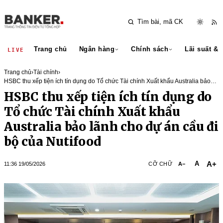
Trang chủ
Ngân hàng
Chính sách
Lãi suất & 
LIVE
Trang chủ
›
Tài chính
›
HSBC thu xếp tiện ích tín dụng do Tổ chức Tài chính Xuất khẩu Australia bảo
lãnh cho dự án cầu đi bộ của Nutifood
HSBC thu xếp tiện ích tín dụng do
Tổ chức Tài chính Xuất khẩu
Australia bảo lãnh cho dự án cầu đi
bộ của Nutifood
A+
A
11:36 19/05/2026
CỠ CHỮ
A−