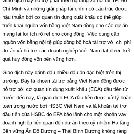
Giao dịch này hỗ trợ phát triển hạ tầng xã hội tại TP. Hồ
Chí Minh và những giải pháp tài chính có cấu trúc được
hậu thuẫn bởi cơ quan tín dụng xuất khẩu có thể giúp
triển khai nguồn vốn bằng Việt Nam đồng cho các dự án
mang lại lợi ích rõ rệt cho cộng đồng. Việc cung cấp
nguồn vốn bằng nội tệ giúp đồng bộ hoá tài trợ với chi phí
dự án và hỗ trợ các doanh nghiệp Việt Nam đạt được kết
quả huy động vốn bền vững hơn.
Giao dịch này đánh dấu nhiều dấu ấn đặc biệt trên thị
trường. Đây là khoản tài trợ bằng Việt Nam đồng được
hỗ trợ bởi cơ quan tín dụng xuất khẩu (ECA) đầu tiên từ
trước đến nay, là giao dịch ECA đầu tiên được xử lý hoàn
toàn trong nước bởi HSBC Việt Nam và là khoản tài trợ
đầu tiên của HSBC do EFA bảo lãnh cho một khoản vay
doanh nghiệp liên quan đến dự án theo uỷ nhiệm Hạ tầng
Bền vững Ấn Độ Dương – Thái Bình Dương không ràng