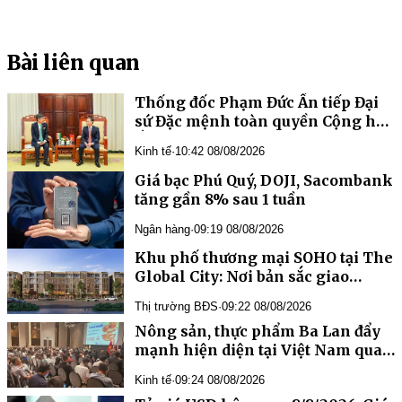
Bài liên quan
Thống đốc Phạm Đức Ấn tiếp Đại
sứ Đặc mệnh toàn quyền Cộng hòa
Ấn Độ tại Việt Nam
Kinh tế
·
10:42 08/08/2026
Giá bạc Phú Quý, DOJI, Sacombank
tăng gần 8% sau 1 tuần
Ngân hàng
·
09:19 08/08/2026
Khu phố thương mại SOHO tại The
Global City: Nơi bản sắc giao
thương song hành nhịp sống toàn
Thị trường BĐS
·
09:22 08/08/2026
cầu
Nông sản, thực phẩm Ba Lan đẩy
mạnh hiện diện tại Việt Nam qua
chương trình “Taste Europe”
Kinh tế
·
09:24 08/08/2026