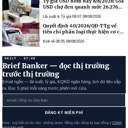
Tỷ giá USD hôm nay 8/8/2026: Giá
USD chợ đen quanh mức 26.276
đồng/USD
Lãi suất & Tỷ giá
·
09:07 08/08/2026
Quyết định 40/2026/QĐ-TTg về
tiêu chí phân loại thực hiện cơ cấu
lại vốn nhà nước tại doanh nghiệp
Kinh tế
·
08:05 08/08/2026
nhà nước, doanh nghiệp có vốn
nhà nước
DAILY · 07:00
Brief Banker — đọc thị trường
trước thị trường
Email ngắn — lãi suất, tỷ giá, KQKD ngân hàng, lịch dữ liệu sắp
ra. Đọc 5 phút mỗi sáng trước phiên mở cửa.
ĐĂNG KÝ MIỄN PHÍ
Free · huỷ bất cứ lúc nào · không spam. Bằng việc đăng ký bạn đồng ý
Chính
sách bảo mật
.