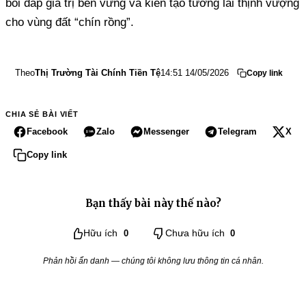
bồi đắp giá trị bền vững và kiến tạo tương lai thịnh vượng
cho vùng đất “chín rồng”.
Theo
Thị Trường Tài Chính Tiền Tệ
14:51 14/05/2026
Copy link
CHIA SẺ BÀI VIẾT
Facebook
Zalo
Messenger
Telegram
X
Copy link
Bạn thấy bài này thế nào?
Hữu ích
0
Chưa hữu ích
0
Phản hồi ẩn danh — chúng tôi không lưu thông tin cá nhân.