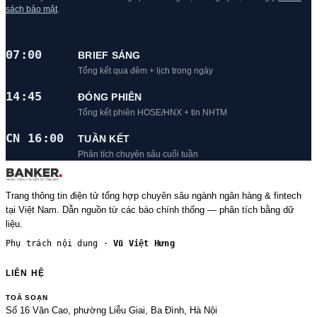
sách bảo mật
.
07:00
BRIEF SÁNG
Tổng kết qua đêm + lịch trong ngày
14:45
ĐÓNG PHIÊN
Tổng kết phiên HOSE/HNX + tin NHTM
CN 16:00
TUẦN KẾT
Phân tích chuyên sâu cuối tuần
Trang thông tin điện tử tổng hợp chuyên sâu ngành ngân hàng & fintech
tại Việt Nam. Dẫn nguồn từ các báo chính thống — phân tích bằng dữ
liệu.
Phụ trách nội dung ·
Vũ Việt Hưng
LIÊN HỆ
TOÀ SOẠN
Số 16 Văn Cao, phường Liễu Giai, Ba Đình, Hà Nội