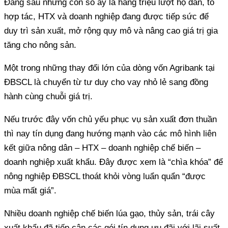
Đằng sau những con số ấy là hàng triệu lượt hộ dân, tổ
hợp tác, HTX và doanh nghiệp đang được tiếp sức để
duy trì sản xuất, mở rộng quy mô và nâng cao giá trị gia
tăng cho nông sản.
Một trong những thay đổi lớn của dòng vốn Agribank tại
ĐBSCL là chuyển từ tư duy cho vay nhỏ lẻ sang đồng
hành cùng chuỗi giá trị.
Nếu trước đây vốn chủ yếu phục vụ sản xuất đơn thuần
thì nay tín dụng đang hướng mạnh vào các mô hình liên
kết giữa nông dân – HTX – doanh nghiệp chế biến –
doanh nghiệp xuất khẩu. Đây được xem là “chìa khóa” để
nông nghiệp ĐBSCL thoát khỏi vòng luẩn quẩn “được
mùa mất giá”.
Nhiều doanh nghiệp chế biến lúa gạo, thủy sản, trái cây
xuất khẩu đã tiếp cận các gói tín dụng ưu đãi với lãi suất