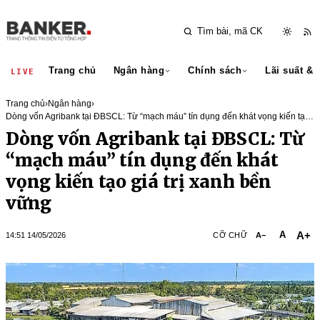
Trang chủ
Ngân hàng
Chính sách
Lãi suất & 
LIVE
Trang chủ
›
Ngân hàng
›
Dòng vốn Agribank tại ĐBSCL: Từ “mạch máu” tín dụng đến khát vọng kiến tạo
giá trị xanh bền vững
Dòng vốn Agribank tại ĐBSCL: Từ
“mạch máu” tín dụng đến khát
vọng kiến tạo giá trị xanh bền
vững
A+
A
14:51 14/05/2026
CỠ CHỮ
A−