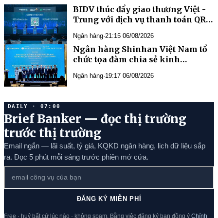
BIDV thúc đẩy giao thương Việt -
Trung với dịch vụ thanh toán QR
xuyên biên giới
Ngân hàng
·
21:15 06/08/2026
Ngân hàng Shinhan Việt Nam tổ
chức tọa đàm chia sẻ kinh
nghiệm triển khai phương pháp
Ngân hàng
·
19:17 06/08/2026
xếp hạng nội bộ IRB
DAILY · 07:00
Brief Banker — đọc thị trường
trước thị trường
Email ngắn — lãi suất, tỷ giá, KQKD ngân hàng, lịch dữ liệu sắp
ra. Đọc 5 phút mỗi sáng trước phiên mở cửa.
ĐĂNG KÝ MIỄN PHÍ
Free · huỷ bất cứ lúc nào · không spam. Bằng việc đăng ký bạn đồng ý
Chính