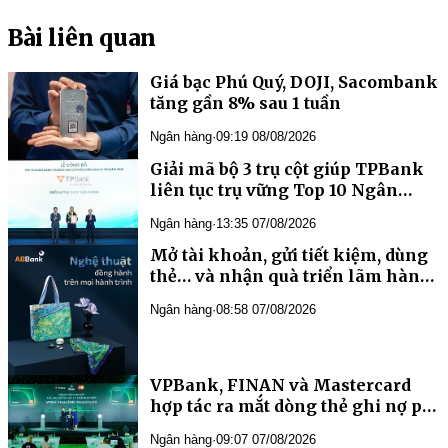
Bài liên quan
Giá bạc Phú Quý, DOJI, Sacombank
tăng gần 8% sau 1 tuần
Ngân hàng
·
09:19 08/08/2026
liên tục trụ vững Top 10 Ngân
Ngân hàng
·
13:35 07/08/2026
Mở tài khoản, gửi tiết kiệm, dùng
thẻ… và nhận quà triển lãm hàng
đầu châu Á từ ABBank
Ngân hàng
·
08:58 07/08/2026
VPBank, FINAN và Mastercard
hợp tác ra mắt dòng thẻ ghi nợ phi
vật lý
Ngân hàng
·
09:07 07/08/2026