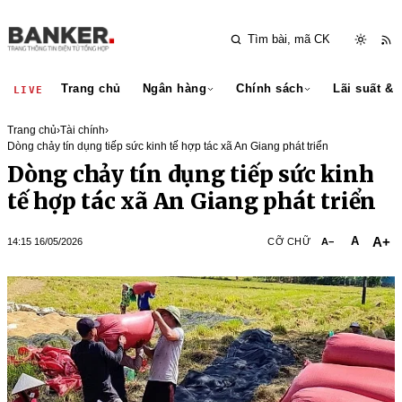
Trang chủ
Ngân hàng
Chính sách
Lãi suất & 
LIVE
Trang chủ
›
Tài chính
›
A+
A
14:15 16/05/2026
CỠ CHỮ
A−