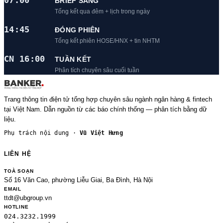
07:00
BRIEF SÁNG
Tổng kết qua đêm + lịch trong ngày
14:45
ĐÓNG PHIÊN
Tổng kết phiên HOSE/HNX + tin NHTM
CN 16:00
TUẦN KẾT
Phân tích chuyên sâu cuối tuần
Trang thông tin điện tử tổng hợp chuyên sâu ngành ngân hàng & fintech
tại Việt Nam. Dẫn nguồn từ các báo chính thống — phân tích bằng dữ
liệu.
Phụ trách nội dung ·
Vũ Việt Hưng
LIÊN HỆ
TOÀ SOẠN
Số 16 Văn Cao, phường Liễu Giai, Ba Đình, Hà Nội
EMAIL
ttdt@ubgroup.vn
HOTLINE
024.3232.1999