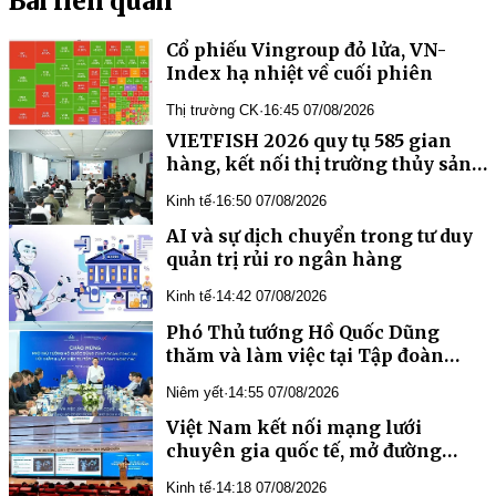
Bài liên quan
Cổ phiếu Vingroup đỏ lửa, VN-
Index hạ nhiệt về cuối phiên
Thị trường CK
·
16:45 07/08/2026
VIETFISH 2026 quy tụ 585 gian
hàng, kết nối thị trường thủy sản
toàn cầu
Kinh tế
·
16:50 07/08/2026
AI và sự dịch chuyển trong tư duy
quản trị rủi ro ngân hàng
Kinh tế
·
14:42 07/08/2026
Phó Thủ tướng Hồ Quốc Dũng
thăm và làm việc tại Tập đoàn
Công nghệ CMC
Niêm yết
·
14:55 07/08/2026
Việt Nam kết nối mạng lưới
chuyên gia quốc tế, mở đường
phát triển y học bào thai và di
Kinh tế
·
14:18 07/08/2026