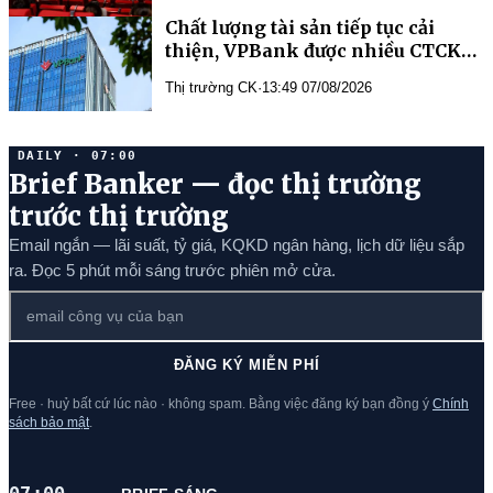
truyền học trước sinh
Chất lượng tài sản tiếp tục cải
thiện, VPBank được nhiều CTCK
đánh giá tích cực
Thị trường CK
·
13:49 07/08/2026
DAILY · 07:00
Brief Banker — đọc thị trường
trước thị trường
Email ngắn — lãi suất, tỷ giá, KQKD ngân hàng, lịch dữ liệu sắp
ra. Đọc 5 phút mỗi sáng trước phiên mở cửa.
ĐĂNG KÝ MIỄN PHÍ
Free · huỷ bất cứ lúc nào · không spam. Bằng việc đăng ký bạn đồng ý
Chính
sách bảo mật
.