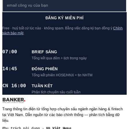
ĐĂNG KÝ MIỄN PHÍ
Free · huỷ bất cứ lúc nào · không spam. Bằng việc đăng ký bạn đồng ý
Chính
sách bảo mật
.
07:00
BRIEF SÁNG
Tổng kết qua đêm + lịch trong ngày
14:45
ĐÓNG PHIÊN
Tổng kết phiên HOSE/HNX + tin NHTM
CN 16:00
TUẦN KẾT
Phân tích chuyên sâu cuối tuần
Trang thông tin điện tử tổng hợp chuyên sâu ngành ngân hàng & fintech
tại Việt Nam. Dẫn nguồn từ các báo chính thống — phân tích bằng dữ
liệu.
Phụ trách nội dung ·
Vũ Việt Hưng