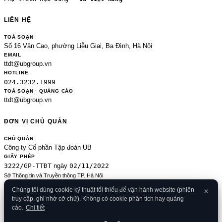
LIÊN HỆ
TOÀ SOẠN
Số 16 Văn Cao, phường Liễu Giai, Ba Đình, Hà Nội
EMAIL
ttdt@ubgroup.vn
HOTLINE
024.3232.1999
TOÀ SOẠN · QUẢNG CÁO
ttdt@ubgroup.vn
ĐƠN VỊ CHỦ QUẢN
CHỦ QUẢN
Công ty Cổ phần Tập đoàn UB
GIẤY PHÉP
3222/GP-TTĐT
02/11/2022
ngày
Sở Thông tin và Truyền thông TP. Hà Nội
Sửa đổi của 2489/GP-TTĐT ngày 24/8/2020
Chúng tôi dùng cookie kỹ thuật tối thiểu để vận hành website (phiên
ĐKKD
truy cập, ghi nhớ cỡ chữ). Không có cookie phân tích hay quảng
0106080414
09/01/2013
· cấp
cáo.
Chi tiết
© 2026 Banker.vn
Điều khoản
·
Chính sách bảo mật
·
Cookies
·
Liên hệ
·
RSS
·
Sitemap