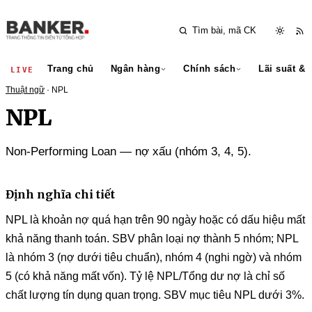
Trang chủ
Ngân hàng
Chính sách
Lãi suất & 
LIVE
Thuật ngữ
· NPL
NPL
Non-Performing Loan — nợ xấu (nhóm 3, 4, 5).
Định nghĩa chi tiết
NPL là khoản nợ quá hạn trên 90 ngày hoặc có dấu hiệu mất
khả năng thanh toán. SBV phân loại nợ thành 5 nhóm; NPL
là nhóm 3 (nợ dưới tiêu chuẩn), nhóm 4 (nghi ngờ) và nhóm
5 (có khả năng mất vốn). Tỷ lệ NPL/Tổng dư nợ là chỉ số
chất lượng tín dụng quan trọng. SBV mục tiêu NPL dưới 3%.