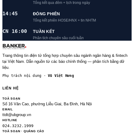
Tổng kết qua đêm + lịch trong ngày
14:45
ĐÓNG PHIÊN
Tổng kết phiên HOSE/HNX + tin NHTM
CN 16:00
TUẦN KẾT
Phân tích chuyên sâu cuối tuần
Trang thông tin điện tử tổng hợp chuyên sâu ngành ngân hàng & fintech
tại Việt Nam. Dẫn nguồn từ các báo chính thống — phân tích bằng dữ
liệu.
Phụ trách nội dung ·
Vũ Việt Hưng
LIÊN HỆ
TOÀ SOẠN
Số 16 Văn Cao, phường Liễu Giai, Ba Đình, Hà Nội
EMAIL
ttdt@ubgroup.vn
HOTLINE
024.3232.1999
TOÀ SOẠN · QUẢNG CÁO