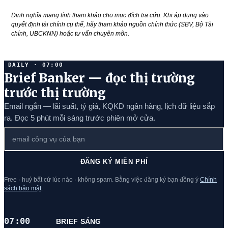
Định nghĩa mang tính tham khảo cho mục đích tra cứu. Khi áp dụng vào
quyết định tài chính cụ thể, hãy tham khảo nguồn chính thức (SBV, Bộ Tài
chính, UBCKNN) hoặc tư vấn chuyên môn.
DAILY · 07:00
Brief Banker — đọc thị trường
trước thị trường
Email ngắn — lãi suất, tỷ giá, KQKD ngân hàng, lịch dữ liệu sắp
ra. Đọc 5 phút mỗi sáng trước phiên mở cửa.
ĐĂNG KÝ MIỄN PHÍ
Free · huỷ bất cứ lúc nào · không spam. Bằng việc đăng ký bạn đồng ý
Chính
sách bảo mật
.
07:00
BRIEF SÁNG