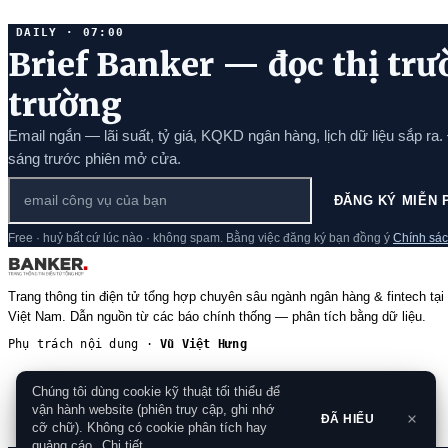
DAILY · 07:00
Brief Banker — đọc thị trư
trường
Email ngắn — lãi suất, tỷ giá, KQKD ngân hàng, lịch dữ liệu sắp ra.
sáng trước phiên mở cửa.
ĐĂNG KÝ MIỄN 
Free · huỷ bất cứ lúc nào · không spam. Bằng việc đăng ký bạn đồng ý
Chính sác
Trang thông tin điện tử tổng hợp chuyên sâu ngành ngân hàng & fintech tại
Việt Nam. Dẫn nguồn từ các báo chính thống — phân tích bằng dữ liệu.
Phụ trách nội dung ·
Vũ Việt Hưng
Chúng tôi dùng cookie kỹ thuật tối thiểu để
vận hành website (phiên truy cập, ghi nhớ
ĐÃ HIỂU
cỡ chữ). Không có cookie phân tích hay
quảng cáo.
Chi tiết