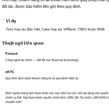
đối tác, được bảo hiểm tiền gửi theo quy định.
Ví dụ
Timo hợp tác Bản Việt; Cake hợp tác VPBank; TNEX thuộc MSB.
Thuật ngữ liên quan
Fintech
Công nghệ tài chính — viết tắt của 'financial technology'.
eKYC
Quy trình định danh khách hàng từ xa qua kênh điện tử.
Định nghĩa mang tính tham khảo cho mục đích tra cứu. Khi áp dụng vào quyết đ
chính cụ thể, hãy tham khảo nguồn chính thức (SBV, Bộ Tài chính, UBCKNN) h
chuyên môn.