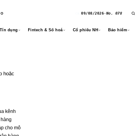
09/08/2026
·
No. 078
RO
CN
 Tín dụng
Fintech & Số hoá
Cổ phiếu NH
Bảo hiểm
p hoặc
ua kênh
n hàng
ập cho mô
ngân hàng