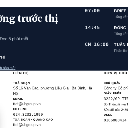
07:00
BRIEF
ờng trước thị
Tổng kết
14:45
ĐÓNG 
Tổng kế
 Đọc 5 phút mỗi
CN 16:00
TUẦN 
Phân tíc
PHÍ
h bảo mật
.
LIÊN HỆ
ĐƠN VỊ CH
TOÀ SOẠN
CHỦ QUẢN
Số 16 Văn Cao, phường Liễu Giai, Ba Đình, Hà
Công ty Cổ ph
Nội
GIẤY PHÉP
3222/GP-TT
EMAIL
ttdt@ubgroup.vn
Sở Thông tin và 
HOTLINE
Sửa đổi của 248
024.3232.1999
ĐKKD
TOÀ SOẠN · QUẢNG CÁO
0106080414
ttdt@ubgroup.vn