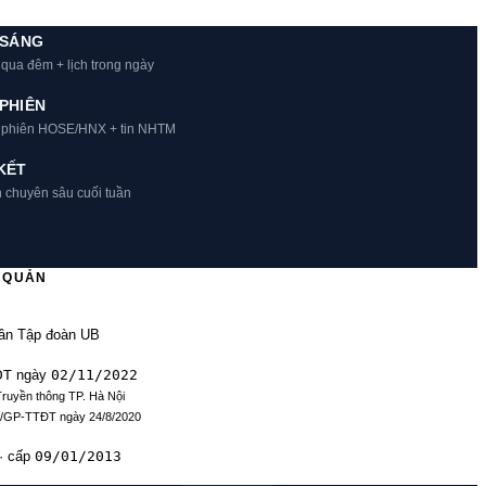
 SÁNG
 qua đêm + lịch trong ngày
PHIÊN
t phiên HOSE/HNX + tin NHTM
KẾT
h chuyên sâu cuối tuần
Ủ QUẢN
ần Tập đoàn UB
ĐT
02/11/2022
ngày
Truyền thông TP. Hà Nội
9/GP-TTĐT ngày 24/8/2020
09/01/2013
· cấp