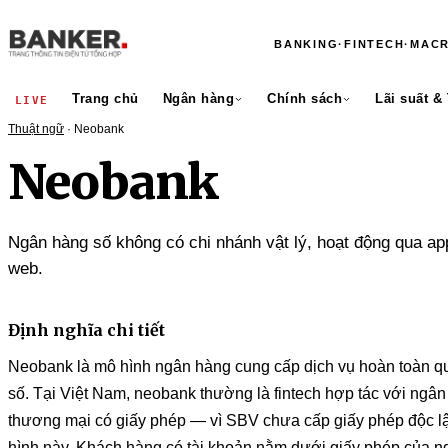
BANKING
·
FINTECH
·
MAC
Trang chủ
Ngân hàng
Chính sách
Lãi suất &
LIVE
Thuật ngữ
· Neobank
Neobank
Ngân hàng số không có chi nhánh vật lý, hoạt động qua ap
web.
Định nghĩa chi tiết
Neobank là mô hình ngân hàng cung cấp dịch vụ hoàn toàn q
số. Tại Việt Nam, neobank thường là fintech hợp tác với ngâ
thương mại có giấy phép — vì SBV chưa cấp giấy phép độc l
hình này. Khách hàng có tài khoản nằm dưới giấy phép của 