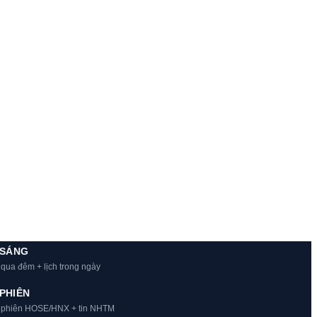
 SÁNG
 qua đêm + lịch trong ngày
PHIÊN
t phiên HOSE/HNX + tin NHTM