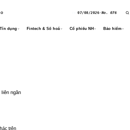
07/08/2026
·
No. 076
RO
T6
 Tín dụng
Fintech & Số hoá
Cổ phiếu NH
Bảo hiểm
 liên ngân
hác trên