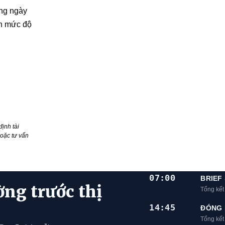
àng ngày
nh mức độ
ịnh tài
oặc tư vấn
07:00
BRIEF
ờng trước thị
Tổng kết
14:45
ĐÓNG 
Tổng kế