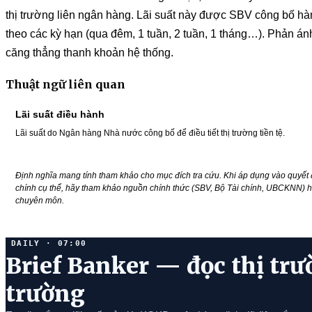
thị trường liên ngân hàng. Lãi suất này được SBV công bố h
theo các kỳ hạn (qua đêm, 1 tuần, 2 tuần, 1 tháng…). Phản á
căng thẳng thanh khoản hệ thống.
Thuật ngữ liên quan
Lãi suất điều hành
Lãi suất do Ngân hàng Nhà nước công bố để điều tiết thị trường tiền tệ.
Định nghĩa mang tính tham khảo cho mục đích tra cứu. Khi áp dụng vào quyết đ
chính cụ thể, hãy tham khảo nguồn chính thức (SBV, Bộ Tài chính, UBCKNN) h
chuyên môn.
DAILY · 07:00
Brief Banker — đọc thị trư
trường