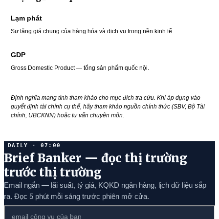
Lạm phát
Sự tăng giá chung của hàng hóa và dịch vụ trong nền kinh tế.
GDP
Gross Domestic Product — tổng sản phẩm quốc nội.
Định nghĩa mang tính tham khảo cho mục đích tra cứu. Khi áp dụng vào
quyết định tài chính cụ thể, hãy tham khảo nguồn chính thức (SBV, Bộ Tài
chính, UBCKNN) hoặc tư vấn chuyên môn.
DAILY · 07:00
Brief Banker — đọc thị trường
trước thị trường
Email ngắn — lãi suất, tỷ giá, KQKD ngân hàng, lịch dữ liệu sắp
ra. Đọc 5 phút mỗi sáng trước phiên mở cửa.