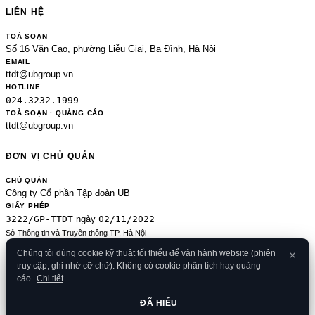
LIÊN HỆ
TOÀ SOẠN
Số 16 Văn Cao, phường Liễu Giai, Ba Đình, Hà Nội
EMAIL
ttdt@ubgroup.vn
HOTLINE
024.3232.1999
TOÀ SOẠN · QUẢNG CÁO
ttdt@ubgroup.vn
ĐƠN VỊ CHỦ QUẢN
CHỦ QUẢN
Công ty Cổ phần Tập đoàn UB
GIẤY PHÉP
3222/GP-TTĐT
02/11/2022
ngày
Sở Thông tin và Truyền thông TP. Hà Nội
Sửa đổi của 2489/GP-TTĐT ngày 24/8/2020
Chúng tôi dùng cookie kỹ thuật tối thiểu để vận hành website (phiên
ĐKKD
truy cập, ghi nhớ cỡ chữ). Không có cookie phân tích hay quảng
0106080414
09/01/2013
· cấp
cáo.
Chi tiết
© 2026 Banker.vn
Điều khoản
·
Chính sách bảo mật
·
Cookies
·
Liên hệ
·
RSS
·
Sitemap
ĐÃ HIỂU