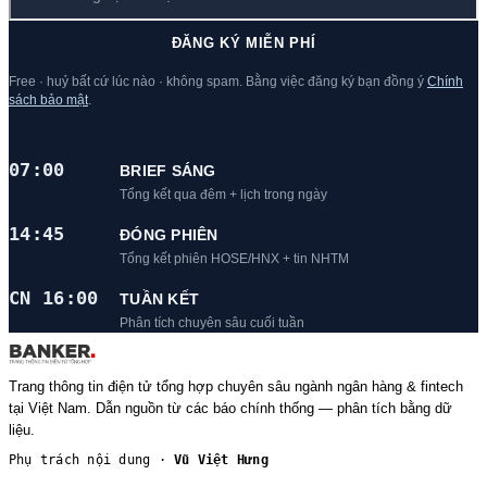
ĐĂNG KÝ MIỄN PHÍ
Free · huỷ bất cứ lúc nào · không spam. Bằng việc đăng ký bạn đồng ý
Chính
sách bảo mật
.
07:00
BRIEF SÁNG
Tổng kết qua đêm + lịch trong ngày
14:45
ĐÓNG PHIÊN
Tổng kết phiên HOSE/HNX + tin NHTM
CN 16:00
TUẦN KẾT
Phân tích chuyên sâu cuối tuần
Trang thông tin điện tử tổng hợp chuyên sâu ngành ngân hàng & fintech
tại Việt Nam. Dẫn nguồn từ các báo chính thống — phân tích bằng dữ
liệu.
Phụ trách nội dung ·
Vũ Việt Hưng