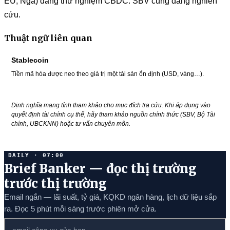
EU, Nga) đang thử nghiệm CBDC. SBV cũng đang nghiên
cứu.
Thuật ngữ liên quan
Stablecoin
Tiền mã hóa được neo theo giá trị một tài sản ổn định (USD, vàng…).
Định nghĩa mang tính tham khảo cho mục đích tra cứu. Khi áp dụng vào
quyết định tài chính cụ thể, hãy tham khảo nguồn chính thức (SBV, Bộ Tài
chính, UBCKNN) hoặc tư vấn chuyên môn.
DAILY · 07:00
Brief Banker — đọc thị trường
trước thị trường
Email ngắn — lãi suất, tỷ giá, KQKD ngân hàng, lịch dữ liệu sắp
ra. Đọc 5 phút mỗi sáng trước phiên mở cửa.