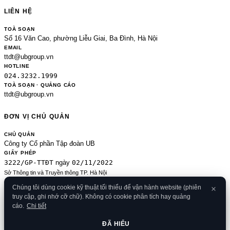
LIÊN HỆ
TOÀ SOẠN
Số 16 Văn Cao, phường Liễu Giai, Ba Đình, Hà Nội
EMAIL
ttdt@ubgroup.vn
HOTLINE
024.3232.1999
TOÀ SOẠN · QUẢNG CÁO
ttdt@ubgroup.vn
ĐƠN VỊ CHỦ QUẢN
CHỦ QUẢN
Công ty Cổ phần Tập đoàn UB
GIẤY PHÉP
3222/GP-TTĐT
02/11/2022
ngày
Sở Thông tin và Truyền thông TP. Hà Nội
Sửa đổi của 2489/GP-TTĐT ngày 24/8/2020
Chúng tôi dùng cookie kỹ thuật tối thiểu để vận hành website (phiên
ĐKKD
truy cập, ghi nhớ cỡ chữ). Không có cookie phân tích hay quảng
0106080414
09/01/2013
· cấp
cáo.
Chi tiết
© 2026 Banker.vn
Điều khoản
·
Chính sách bảo mật
·
Cookies
·
Liên hệ
·
RSS
·
Sitemap
ĐÃ HIỂU