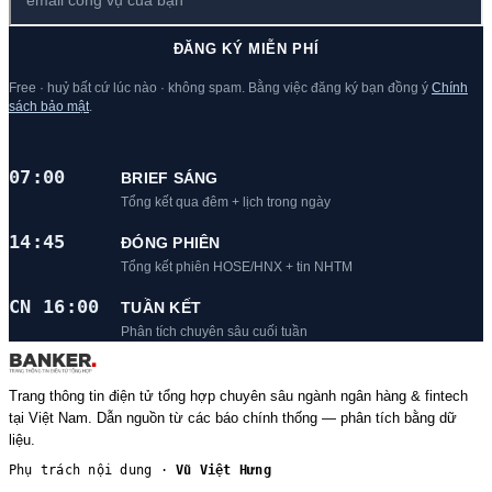
ĐĂNG KÝ MIỄN PHÍ
Free · huỷ bất cứ lúc nào · không spam. Bằng việc đăng ký bạn đồng ý
Chính
sách bảo mật
.
07:00
BRIEF SÁNG
Tổng kết qua đêm + lịch trong ngày
14:45
ĐÓNG PHIÊN
Tổng kết phiên HOSE/HNX + tin NHTM
CN 16:00
TUẦN KẾT
Phân tích chuyên sâu cuối tuần
Trang thông tin điện tử tổng hợp chuyên sâu ngành ngân hàng & fintech
tại Việt Nam. Dẫn nguồn từ các báo chính thống — phân tích bằng dữ
liệu.
Phụ trách nội dung ·
Vũ Việt Hưng