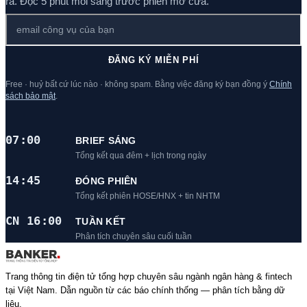
ra. Đọc 5 phút mỗi sáng trước phiên mở cửa.
ĐĂNG KÝ MIỄN PHÍ
Free · huỷ bất cứ lúc nào · không spam. Bằng việc đăng ký bạn đồng ý
Chính
sách bảo mật
.
07:00
BRIEF SÁNG
Tổng kết qua đêm + lịch trong ngày
14:45
ĐÓNG PHIÊN
Tổng kết phiên HOSE/HNX + tin NHTM
CN 16:00
TUẦN KẾT
Phân tích chuyên sâu cuối tuần
Trang thông tin điện tử tổng hợp chuyên sâu ngành ngân hàng & fintech
tại Việt Nam. Dẫn nguồn từ các báo chính thống — phân tích bằng dữ
liệu.