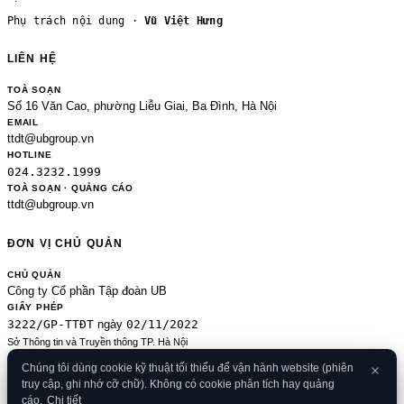
Phụ trách nội dung ·
Vũ Việt Hưng
LIÊN HỆ
TOÀ SOẠN
Số 16 Văn Cao, phường Liễu Giai, Ba Đình, Hà Nội
EMAIL
ttdt@ubgroup.vn
HOTLINE
024.3232.1999
TOÀ SOẠN · QUẢNG CÁO
ttdt@ubgroup.vn
ĐƠN VỊ CHỦ QUẢN
CHỦ QUẢN
Công ty Cổ phần Tập đoàn UB
GIẤY PHÉP
3222/GP-TTĐT
02/11/2022
ngày
Sở Thông tin và Truyền thông TP. Hà Nội
Sửa đổi của 2489/GP-TTĐT ngày 24/8/2020
Chúng tôi dùng cookie kỹ thuật tối thiểu để vận hành website (phiên
ĐKKD
truy cập, ghi nhớ cỡ chữ). Không có cookie phân tích hay quảng
0106080414
09/01/2013
· cấp
cáo.
Chi tiết