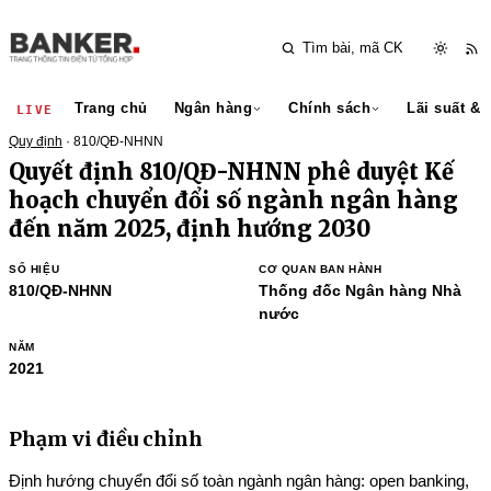
Trang chủ
Ngân hàng
Chính sách
Lãi suất & 
LIVE
Quy định
· 810/QĐ-NHNN
Quyết định 810/QĐ-NHNN phê duyệt Kế
hoạch chuyển đổi số ngành ngân hàng
đến năm 2025, định hướng 2030
SỐ HIỆU
CƠ QUAN BAN HÀNH
810/QĐ-NHNN
Thống đốc Ngân hàng Nhà
nước
NĂM
2021
Phạm vi điều chỉnh
Định hướng chuyển đổi số toàn ngành ngân hàng: open banking,