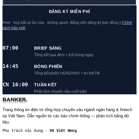
ĐĂNG KÝ MIỄN PHÍ
Free · huỷ bất cứ lúc nào · không spam. Bằng việc đăng ký bạn đồng ý
Chính
sách bảo mật
.
07:00
BRIEF SÁNG
Tổng kết qua đêm + lịch trong ngày
14:45
ĐÓNG PHIÊN
Tổng kết phiên HOSE/HNX + tin NHTM
CN 16:00
TUẦN KẾT
Phân tích chuyên sâu cuối tuần
Trang thông tin điện tử tổng hợp chuyên sâu ngành ngân hàng & fintech
tại Việt Nam. Dẫn nguồn từ các báo chính thống — phân tích bằng dữ
liệu.
Phụ trách nội dung ·
Vũ Việt Hưng