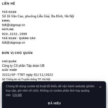
LIÊN HỆ
TOÀ SOẠN
Số 16 Văn Cao, phường Liễu Giai, Ba Đình, Hà Nội
EMAIL
ttdt@ubgroup.vn
HOTLINE
024.3232.1999
TOÀ SOẠN · QUẢNG CÁO
ttdt@ubgroup.vn
ĐƠN VỊ CHỦ QUẢN
CHỦ QUẢN
Công ty Cổ phần Tập đoàn UB
GIẤY PHÉP
3222/GP-TTĐT
02/11/2022
ngày
Sở Thông tin và Truyền thông TP. Hà Nội
Sửa đổi của 2489/GP-TTĐT ngày 24/8/2020
Chúng tôi dùng cookie kỹ thuật tối thiểu để vận hành website (phiên
ĐKKD
truy cập, ghi nhớ cỡ chữ). Không có cookie phân tích hay quảng
0106080414
09/01/2013
· cấp
cáo.
Chi tiết
© 2026 Banker.vn
Điều khoản
·
Chính sách bảo mật
·
Cookies
·
Liên hệ
·
RSS
·
Sitemap
ĐÃ HIỂU