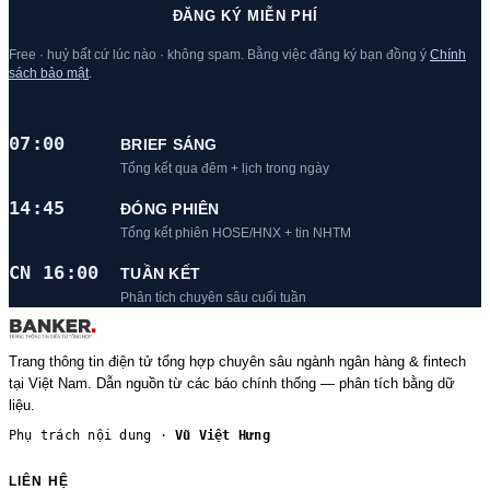
ĐĂNG KÝ MIỄN PHÍ
Free · huỷ bất cứ lúc nào · không spam. Bằng việc đăng ký bạn đồng ý
Chính
sách bảo mật
.
07:00
BRIEF SÁNG
Tổng kết qua đêm + lịch trong ngày
14:45
ĐÓNG PHIÊN
Tổng kết phiên HOSE/HNX + tin NHTM
CN 16:00
TUẦN KẾT
Phân tích chuyên sâu cuối tuần
Trang thông tin điện tử tổng hợp chuyên sâu ngành ngân hàng & fintech
tại Việt Nam. Dẫn nguồn từ các báo chính thống — phân tích bằng dữ
liệu.
Phụ trách nội dung ·
Vũ Việt Hưng
LIÊN HỆ