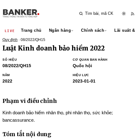
Trang chủ
Ngân hàng
Chính sách
Lãi suất & 
LIVE
Quy định
· 08/2022/QH15
Luật Kinh doanh bảo hiểm 2022
SỐ HIỆU
CƠ QUAN BAN HÀNH
08/2022/QH15
Quốc hội
NĂM
HIỆU LỰC
2022
2023-01-01
Phạm vi điều chỉnh
Kinh doanh bảo hiểm nhân thọ, phi nhân thọ, sức khỏe;
bancassurance.
Tóm tắt nội dung