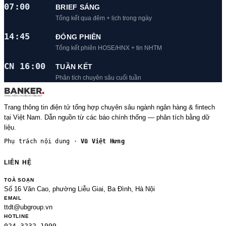
07:00
BRIEF SÁNG
Tổng kết qua đêm + lịch trong ngày
14:45
ĐÓNG PHIÊN
Tổng kết phiên HOSE/HNX + tin NHTM
CN 16:00
TUẦN KẾT
Phân tích chuyên sâu cuối tuần
Trang thông tin điện tử tổng hợp chuyên sâu ngành ngân hàng & fintech
tại Việt Nam. Dẫn nguồn từ các báo chính thống — phân tích bằng dữ
liệu.
Phụ trách nội dung ·
Vũ Việt Hưng
LIÊN HỆ
TOÀ SOẠN
Số 16 Văn Cao, phường Liễu Giai, Ba Đình, Hà Nội
EMAIL
ttdt@ubgroup.vn
HOTLINE
024.3232.1999