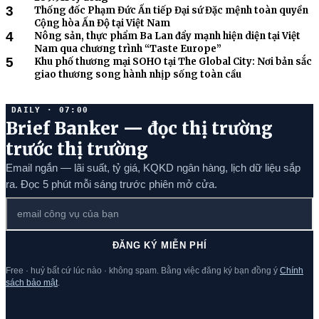
3
Thống đốc Phạm Đức Ấn tiếp Đại sứ Đặc mệnh toàn quyền
Cộng hòa Ấn Độ tại Việt Nam
4
Nông sản, thực phẩm Ba Lan đẩy mạnh hiện diện tại Việt
Nam qua chương trình “Taste Europe”
5
Khu phố thương mại SOHO tại The Global City: Nơi bản sắc
giao thương song hành nhịp sống toàn cầu
DAILY · 07:00
Brief Banker — đọc thị trường
trước thị trường
Email ngắn — lãi suất, tỷ giá, KQKD ngân hàng, lịch dữ liệu sắp
ra. Đọc 5 phút mỗi sáng trước phiên mở cửa.
ĐĂNG KÝ MIỄN PHÍ
Free · huỷ bất cứ lúc nào · không spam. Bằng việc đăng ký bạn đồng ý
Chính
sách bảo mật
.