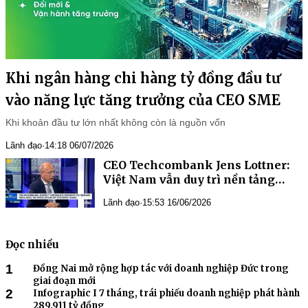
Khi ngân hàng chi hàng tỷ đồng đầu tư
vào năng lực tăng trưởng của CEO SME
Khi khoản đầu tư lớn nhất không còn là nguồn vốn
Lãnh đạo
·
14:18 06/07/2026
CEO Techcombank Jens Lottner:
Việt Nam vẫn duy trì nền tảng
tăng trưởng trước những biến
Lãnh đạo
·
15:53 16/06/2026
động toàn cầu
Đọc nhiều
1
Đồng Nai mở rộng hợp tác với doanh nghiệp Đức trong
giai đoạn mới
2
Infographic I 7 tháng, trái phiếu doanh nghiệp phát hành
289.911 tỷ đồng