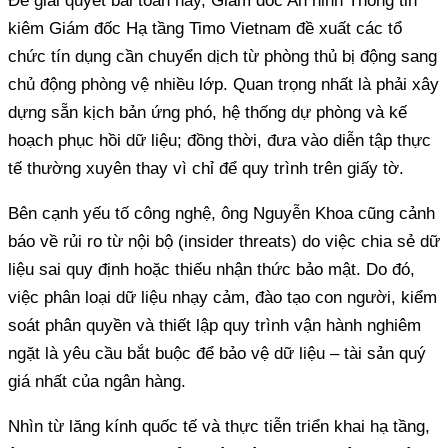
Để giải quyết bài toán này, Giám đốc An ninh Thông tin
kiêm Giám đốc Hạ tầng Timo Vietnam đề xuất các tổ
chức tín dụng cần chuyển dịch từ phòng thủ bị động sang
chủ động phòng vệ nhiều lớp. Quan trọng nhất là phải xây
dựng sẵn kịch bản ứng phó, hệ thống dự phòng và kế
hoạch phục hồi dữ liệu; đồng thời, đưa vào diễn tập thực
tế thường xuyên thay vì chỉ để quy trình trên giấy tờ.
Bên cạnh yếu tố công nghệ, ông Nguyễn Khoa cũng cảnh
báo về rủi ro từ nội bộ (insider threats) do việc chia sẻ dữ
liệu sai quy định hoặc thiếu nhận thức bảo mật. Do đó,
việc phân loại dữ liệu nhạy cảm, đào tạo con người, kiểm
soát phân quyền và thiết lập quy trình vận hành nghiêm
ngặt là yêu cầu bắt buộc để bảo vệ dữ liệu – tài sản quý
giá nhất của ngân hàng.
Nhìn từ lăng kính quốc tế và thực tiễn triển khai hạ tầng,