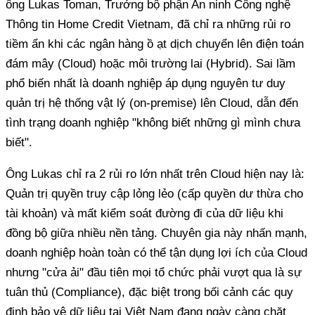
ông Lukas Toman, Trưởng bộ phận An ninh Công nghệ
Thông tin Home Credit Vietnam, đã chỉ ra những rủi ro
tiềm ẩn khi các ngân hàng ồ ạt dịch chuyển lên điện toán
đám mây (Cloud) hoặc môi trường lai (Hybrid). Sai lầm
phổ biến nhất là doanh nghiệp áp dụng nguyên tư duy
quản trị hệ thống vật lý (on-premise) lên Cloud, dẫn đến
tình trạng doanh nghiệp "không biết những gì mình chưa
biết".
Ông Lukas chỉ ra 2 rủi ro lớn nhất trên Cloud hiện nay là:
Quản trị quyền truy cập lỏng lẻo (cấp quyền dư thừa cho
tài khoản) và mất kiểm soát đường đi của dữ liệu khi
đồng bộ giữa nhiều nền tảng. Chuyên gia này nhấn mạnh,
doanh nghiệp hoàn toàn có thể tận dụng lợi ích của Cloud
nhưng "cửa ải" đầu tiên mọi tổ chức phải vượt qua là sự
tuân thủ (Compliance), đặc biệt trong bối cảnh các quy
định bảo vệ dữ liệu tại Việt Nam đang ngày càng chặt