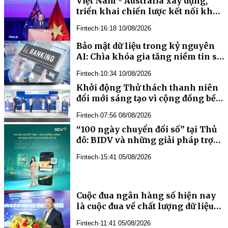
Việt Nam - Australia xây dựng,
triển khai chiến lược kết nối khoa
học, công nghệ và đổi mới sáng
Fintech
·
16:18 10/08/2026
tạo tầm nhìn dài hạn
Bảo mật dữ liệu trong kỷ nguyên
AI: Chìa khóa gia tăng niềm tin số
của khách hàng
Fintech
·
10:34 10/08/2026
Khởi động Thử thách thanh niên
đổi mới sáng tạo vì cộng đồng bền
vững, hỗ trợ tới 15.000 USD/dự án
Fintech
·
07:56 08/08/2026
“100 ngày chuyển đổi số” tại Thủ
đô: BIDV và những giải pháp trợ
lực công nghệ, tài chính
Fintech
·
15:41 05/08/2026
Cuộc đua ngân hàng số hiện nay
là cuộc đua về chất lượng dữ liệu
và năng lực quản trị AI
Fintech
·
11:41 05/08/2026