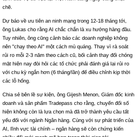
chẽ.
Dự báo về ưu tiên an ninh mạng trong 12-18 tháng tới,
ông Lukas cho rằng AI chắc chắn là xu hướng hàng đầu.
Tuy nhiên, ông cũng cảnh báo các doanh nghiệp không
nên "chạy theo AI" một cách mù quáng. Thay vì rà soát
rủi ro mỗi 2-3 năm theo cách cũ, bối cảnh thay đổi chóng
mặt hiện nay đòi hỏi các tổ chức phải đánh giá lại rủi ro
với chu kỳ ngắn hơn (6 tháng/lần) để điều chỉnh kịp thời
các lỗ hổng.
Chia sẻ bên lề sự kiện, ông Gijesh Menon, Giám đốc kinh
doanh và sản phẩm Tradepass cho rằng, chuyển đổi số
hiện không còn là lựa chọn mà đã trở thành yêu cầu tất
yếu đối với ngành Ngân hàng. Cùng với sự phát triển của
AI, lĩnh vực tài chính – ngân hàng sẽ còn chứng kiến