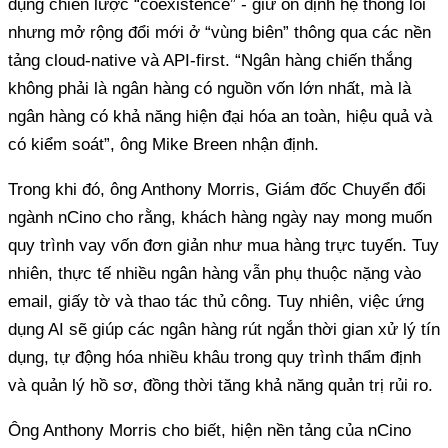
dụng chiến lược “coexistence” - giữ ổn định hệ thống lõi
nhưng mở rộng đổi mới ở “vùng biên” thông qua các nền
tảng cloud-native và API-first. “Ngân hàng chiến thắng
không phải là ngân hàng có nguồn vốn lớn nhất, mà là
ngân hàng có khả năng hiện đại hóa an toàn, hiệu quả và
có kiểm soát”, ông Mike Breen nhận định.
Trong khi đó, ông Anthony Morris, Giám đốc Chuyển đổi
ngành nCino cho rằng, khách hàng ngày nay mong muốn
quy trình vay vốn đơn giản như mua hàng trực tuyến. Tuy
nhiên, thực tế nhiều ngân hàng vẫn phụ thuộc nặng vào
email, giấy tờ và thao tác thủ công. Tuy nhiên, việc ứng
dụng AI sẽ giúp các ngân hàng rút ngắn thời gian xử lý tín
dụng, tự động hóa nhiều khâu trong quy trình thẩm định
và quản lý hồ sơ, đồng thời tăng khả năng quản trị rủi ro.
Ông Anthony Morris cho biết, hiện nền tảng của nCino