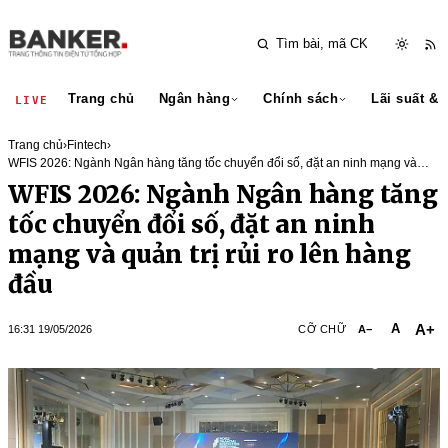
Trang chủ
Ngân hàng
Chính sách
Lãi suất & 
LIVE
Trang chủ
›
Fintech
›
WFIS 2026: Ngành Ngân hàng tăng tốc chuyển đổi số, đặt an ninh mạng và
quản trị rủi ro lên hàng đầu
WFIS 2026: Ngành Ngân hàng tăng
tốc chuyển đổi số, đặt an ninh
mạng và quản trị rủi ro lên hàng
đầu
A+
A
16:31 19/05/2026
CỠ CHỮ
A−