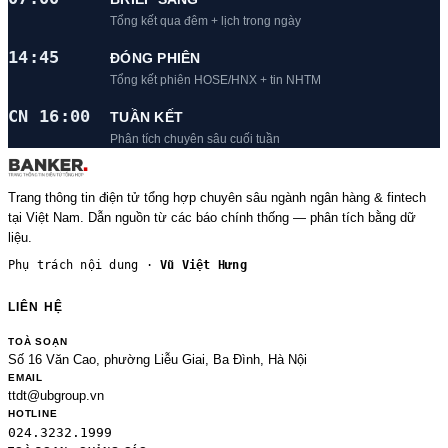
Tổng kết qua đêm + lịch trong ngày
14:45
ĐÓNG PHIÊN
Tổng kết phiên HOSE/HNX + tin NHTM
CN 16:00
TUẦN KẾT
Phân tích chuyên sâu cuối tuần
Trang thông tin điện tử tổng hợp chuyên sâu ngành ngân hàng & fintech
tại Việt Nam. Dẫn nguồn từ các báo chính thống — phân tích bằng dữ
liệu.
Phụ trách nội dung ·
Vũ Việt Hưng
LIÊN HỆ
TOÀ SOẠN
Số 16 Văn Cao, phường Liễu Giai, Ba Đình, Hà Nội
EMAIL
ttdt@ubgroup.vn
HOTLINE
024.3232.1999