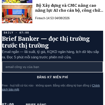
năng lực AI cho cán bộ, công chức
Fintech
·
14:53 04/08/2026
DAILY · 07:00
Brief Banker — đọc thị trường
trước thị trường
Email ngắn — lãi suất, tỷ giá, KQKD ngân hàng, lịch dữ liệu sắp
ra. Đọc 5 phút mỗi sáng trước phiên mở cửa.
ĐĂNG KÝ MIỄN PHÍ
Free · huỷ bất cứ lúc nào · không spam. Bằng việc đăng ký bạn đồng ý
Chính
sách bảo mật
.
07:00
BRIEF SÁNG