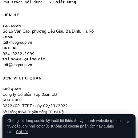
Phụ trách nội dung ·
Vũ Việt Hưng
LIÊN HỆ
TOÀ SOẠN
Số 16 Văn Cao, phường Liễu Giai, Ba Đình, Hà Nội
EMAIL
ttdt@ubgroup.vn
HOTLINE
024.3232.1999
TOÀ SOẠN · QUẢNG CÁO
ttdt@ubgroup.vn
ĐƠN VỊ CHỦ QUẢN
CHỦ QUẢN
Công ty Cổ phần Tập đoàn UB
GIẤY PHÉP
3222/GP-TTĐT
02/11/2022
ngày
Sở Thông tin và Truyền thông TP. Hà Nội
Sửa đổi của 2489/GP-TTĐT ngày 24/8/2020
Chúng tôi dùng cookie kỹ thuật tối thiểu để vận hành website (phiên
ĐKKD
truy cập, ghi nhớ cỡ chữ). Không có cookie phân tích hay quảng
0106080414
09/01/2013
· cấp
cáo.
Chi tiết
© 2026 Banker.vn