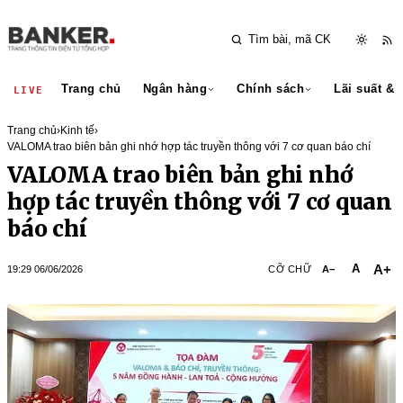
Trang chủ
Ngân hàng
Chính sách
Lãi suất & 
LIVE
Trang chủ
›
Kinh tế
›
VALOMA trao biên bản ghi nhớ hợp tác truyền thông với 7 cơ quan báo chí
VALOMA trao biên bản ghi nhớ
hợp tác truyền thông với 7 cơ quan
báo chí
A+
A
19:29 06/06/2026
CỠ CHỮ
A−