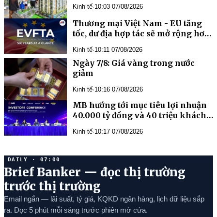
Nam
Kinh tế
·
10:03 07/08/2026
Thương mại Việt Nam - EU tăng
tốc, dư địa hợp tác sẽ mở rộng hơn
nữa trong tương lai
Kinh tế
·
10:11 07/08/2026
Ngày 7/8: Giá vàng trong nước
giảm
Kinh tế
·
10:16 07/08/2026
MB hướng tới mục tiêu lợi nhuận
40.000 tỷ đồng và 40 triệu khách
hàng trong năm 2026
Kinh tế
·
10:17 07/08/2026
DAILY · 07:00
Brief Banker — đọc thị trường
trước thị trường
Email ngắn — lãi suất, tỷ giá, KQKD ngân hàng, lịch dữ liệu sắp
ra. Đọc 5 phút mỗi sáng trước phiên mở cửa.