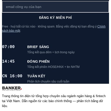
ĐĂNG KÝ MIỄN PHÍ
Free · huỷ bất cứ lúc nào · không spam. Bằng việc đăng ký bạn đồng ý
Chính
sách bảo mật
.
07:00
BRIEF SÁNG
Tổng kết qua đêm + lịch trong ngày
14:45
ĐÓNG PHIÊN
Tổng kết phiên HOSE/HNX + tin NHTM
CN 16:00
TUẦN KẾT
Phân tích chuyên sâu cuối tuần
Trang thông tin điện tử tổng hợp chuyên sâu ngành ngân hàng & fintech
tại Việt Nam. Dẫn nguồn từ các báo chính thống — phân tích bằng dữ
liệu.