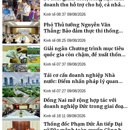
doanh thu hỗ trợ cho hộ, cá nhân
kinh doanh
Kinh tế
·
08:37 09/08/2026
Phó Thủ tướng Nguyễn Văn
Thắng: Bảo đảm thực thi thống
nhất và xử lý đến cùng tất cả
Kinh tế
·
08:25 09/08/2026
những vướng mắc
Giải ngân Chương trình mục tiêu
quốc gia còn chậm, đề xuất thống
nhất 4 chương trình thành một
Kinh tế
·
07:37 09/08/2026
Tái cơ cấu doanh nghiệp Nhà
nước: Điểm nhấn pháp lý quan
trọng và kỳ vọng đột phá giai
Kinh tế
·
07:27 09/08/2026
đoạn 2026 – 2030
Đồng Nai mở rộng hợp tác với
doanh nghiệp Đức trong giai đoạn
mới
Kinh tế
·
18:11 08/08/2026
Thống đốc Phạm Đức Ấn tiếp Đại