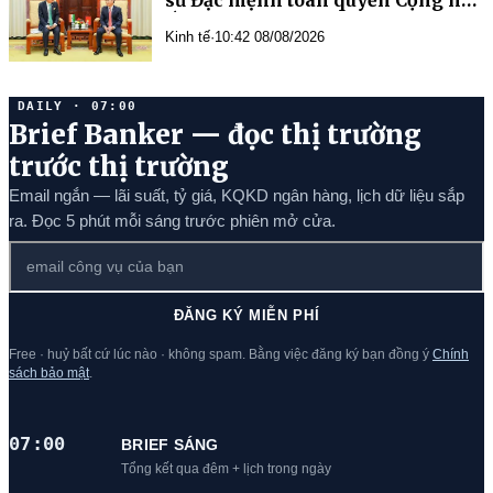
sứ Đặc mệnh toàn quyền Cộng hòa
Ấn Độ tại Việt Nam
Kinh tế
·
10:42 08/08/2026
DAILY · 07:00
Brief Banker — đọc thị trường
trước thị trường
Email ngắn — lãi suất, tỷ giá, KQKD ngân hàng, lịch dữ liệu sắp
ra. Đọc 5 phút mỗi sáng trước phiên mở cửa.
ĐĂNG KÝ MIỄN PHÍ
Free · huỷ bất cứ lúc nào · không spam. Bằng việc đăng ký bạn đồng ý
Chính
sách bảo mật
.
07:00
BRIEF SÁNG
Tổng kết qua đêm + lịch trong ngày