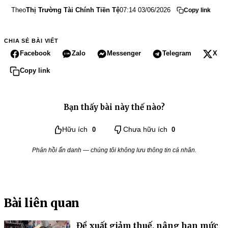
Theo
Thị Trường Tài Chính Tiền Tệ
07:14 03/06/2026
Copy link
CHIA SẺ BÀI VIẾT
Facebook
Zalo
Messenger
Telegram
X
Copy link
Bạn thấy bài này thế nào?
Hữu ích
0
Chưa hữu ích
0
Phản hồi ẩn danh — chúng tôi không lưu thông tin cá nhân.
Bài liên quan
Đề xuất giảm thuế, nâng hạn mức