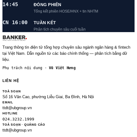
14:45
ĐÓNG PHIÊN
Tổng kết phiên HOSE/HNX + tin NHTM
CN 16:00
TUẦN KẾT
Phân tích chuyên sâu cuối tuần
Trang thông tin điện tử tổng hợp chuyên sâu ngành ngân hàng & fintech
tại Việt Nam. Dẫn nguồn từ các báo chính thống — phân tích bằng dữ
liệu.
Phụ trách nội dung ·
Vũ Việt Hưng
LIÊN HỆ
TOÀ SOẠN
Số 16 Văn Cao, phường Liễu Giai, Ba Đình, Hà Nội
EMAIL
ttdt@ubgroup.vn
HOTLINE
024.3232.1999
TOÀ SOẠN · QUẢNG CÁO
ttdt@ubgroup.vn