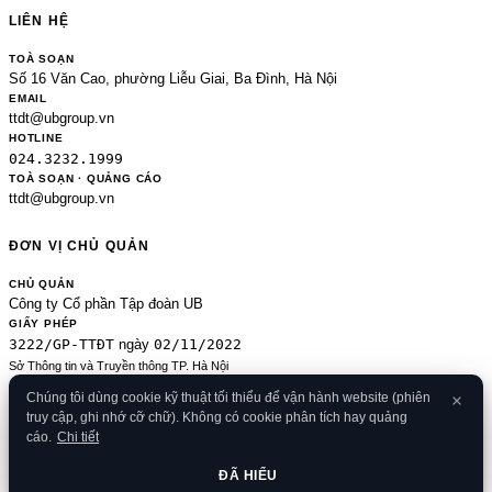
LIÊN HỆ
TOÀ SOẠN
Số 16 Văn Cao, phường Liễu Giai, Ba Đình, Hà Nội
EMAIL
ttdt@ubgroup.vn
HOTLINE
024.3232.1999
TOÀ SOẠN · QUẢNG CÁO
ttdt@ubgroup.vn
ĐƠN VỊ CHỦ QUẢN
CHỦ QUẢN
Công ty Cổ phần Tập đoàn UB
GIẤY PHÉP
3222/GP-TTĐT
02/11/2022
ngày
Sở Thông tin và Truyền thông TP. Hà Nội
Sửa đổi của 2489/GP-TTĐT ngày 24/8/2020
Chúng tôi dùng cookie kỹ thuật tối thiểu để vận hành website (phiên
ĐKKD
truy cập, ghi nhớ cỡ chữ). Không có cookie phân tích hay quảng
0106080414
09/01/2013
· cấp
cáo.
Chi tiết
© 2026 Banker.vn
Điều khoản
·
Chính sách bảo mật
·
Cookies
·
Liên hệ
·
RSS
·
Sitemap
ĐÃ HIỂU