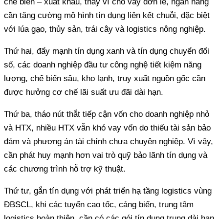
chế biến – xuất khẩu, thay vì cho vay đơn lẻ, ngân hàng
cần tăng cường mô hình tín dụng liên kết chuỗi, đặc biệt
với lúa gạo, thủy sản, trái cây và logistics nông nghiệp.
Thứ hai, đẩy mạnh tín dụng xanh và tín dụng chuyển đổi
số, các doanh nghiệp đầu tư công nghệ tiết kiệm năng
lượng, chế biến sâu, kho lạnh, truy xuất nguồn gốc cần
được hưởng cơ chế lãi suất ưu đãi dài hạn.
Thứ ba, tháo nút thắt tiếp cận vốn cho doanh nghiệp nhỏ
và HTX, nhiều HTX vẫn khó vay vốn do thiếu tài sản bảo
đảm và phương án tài chính chưa chuyên nghiệp. Vì vậy,
cần phát huy mạnh hơn vai trò quỹ bảo lãnh tín dụng và
các chương trình hỗ trợ kỹ thuật.
Thứ tư, gắn tín dụng với phát triển hạ tầng logistics vùng
ĐBSCL, khi các tuyến cao tốc, cảng biển, trung tâm
logistics hoàn thiện, cần có các gói tín dụng trung dài hạn