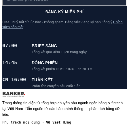
ĐĂNG KÝ MIỄN PHÍ
Free · huỷ bất cứ lúc nào · không spam. Bằng việc đăng ký bạn đồng ý
Chính
sách bảo mật
.
07:00
BRIEF SÁNG
Tổng kết qua đêm + lịch trong ngày
14:45
ĐÓNG PHIÊN
Tổng kết phiên HOSE/HNX + tin NHTM
CN 16:00
TUẦN KẾT
Phân tích chuyên sâu cuối tuần
Trang thông tin điện tử tổng hợp chuyên sâu ngành ngân hàng & fintech
tại Việt Nam. Dẫn nguồn từ các báo chính thống — phân tích bằng dữ
liệu.
Phụ trách nội dung ·
Vũ Việt Hưng