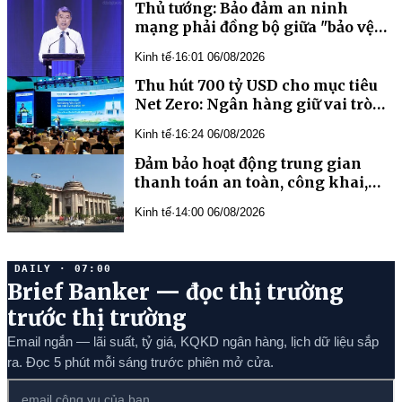
Thủ tướng: Bảo đảm an ninh
mạng phải đồng bộ giữa "bảo vệ
hệ thống" và "bảo vệ con người
Kinh tế
·
16:01 06/08/2026
Thu hút 700 tỷ USD cho mục tiêu
Net Zero: Ngân hàng giữ vai trò
kênh dẫn vốn chủ lực
Kinh tế
·
16:24 06/08/2026
Đảm bảo hoạt động trung gian
thanh toán an toàn, công khai,
minh bạch
Kinh tế
·
14:00 06/08/2026
DAILY · 07:00
Brief Banker — đọc thị trường
trước thị trường
Email ngắn — lãi suất, tỷ giá, KQKD ngân hàng, lịch dữ liệu sắp
ra. Đọc 5 phút mỗi sáng trước phiên mở cửa.