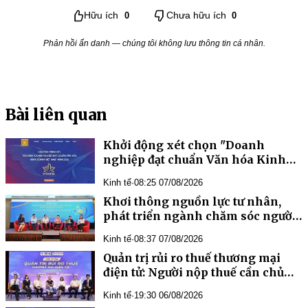
Hữu ích
0
Chưa hữu ích
0
Phản hồi ẩn danh — chúng tôi không lưu thông tin cá nhân.
Bài liên quan
Khởi động xét chọn "Doanh
nghiệp đạt chuẩn Văn hóa Kinh
doanh Việt Nam" năm 2026
Kinh tế
·
08:25 07/08/2026
Khơi thông nguồn lực tư nhân,
phát triển ngành chăm sóc người
cao tuổi tại Việt Nam
Kinh tế
·
08:37 07/08/2026
Quản trị rủi ro thuế thương mại
điện tử: Người nộp thuế cần chủ
động cập nhật chính sách mới
Kinh tế
·
19:30 06/08/2026