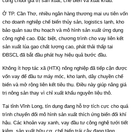
cùng chuỗi giá trị sản xuất, chế biến và xuất khẩu.
Ở TP. Cần Thơ, nhiều ngân hàng thương mại ưu tiên vốn
cho doanh nghiệp chế biến thủy sản, logistics lạnh, kho
bảo quản sau thu hoạch và mô hình sản xuất ứng dụng
công nghệ cao. Đặc biệt, chương trình cho vay liên kết
sản xuất lúa gạo chất lượng cao, phát thải thấp tại
ĐBSCL đã bắt đầu phát huy hiệu quả bước đầu.
Không ít hợp tác xã (HTX) nông nghiệp đã tiếp cận được
vốn vay để đầu tư máy móc, kho lạnh, dây chuyền chế
biến và mở rộng liên kết tiêu thụ. Điều này giúp nâng giá
trị nông sản thay vì chỉ xuất khẩu nguyên liệu thô.
Tại tỉnh Vĩnh Long, tín dụng đang hỗ trợ tích cực cho quá
trình chuyển đổi mô hình sản xuất thích ứng biến đổi khí
hậu. Các khoản vay xanh, vay đầu tư công nghệ tưới tiết
kiệm, sản xuất hữu cơ, chế biến trái cây đang tăng