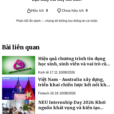
Hữu ích
0
Chưa hữu ích
0
Phản hồi ẩn danh — chúng tôi không lưu thông tin cá nhân.
Bài liên quan
Hiệu quả chương trình tín dụng
học sinh, sinh viên và vai trò của
tổ chức Đoàn thanh niên trên địa
Kinh tế
·
17:11 10/08/2026
bàn TP. Đồng Nai
Việt Nam - Australia xây dựng,
triển khai chiến lược kết nối khoa
học, công nghệ và đổi mới sáng
Fintech
·
16:18 10/08/2026
tạo tầm nhìn dài hạn
NEU Internship Day 2026: Khơi
nguồn khát vọng và kiến tạo
tương lai nghề nghiệp cho thế hệ