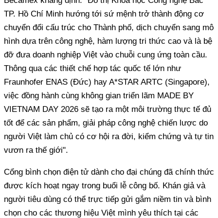
Becamex khẳng định: "Đô thị Khoa học Công nghệ Bắc
TP. Hồ Chí Minh hướng tới sứ mệnh trở thành động cơ
chuyển đổi cấu trúc cho Thành phố, dịch chuyển sang mô
hình dựa trên công nghệ, hàm lượng tri thức cao và là bệ
đỡ đưa doanh nghiệp Việt vào chuỗi cung ứng toàn cầu.
Thông qua các thiết chế hợp tác quốc tế lớn như
Fraunhofer ENAS (Đức) hay A*STAR ARTC (Singapore),
việc đồng hành cùng không gian triển lãm MADE BY
VIETNAM DAY 2026 sẽ tạo ra một môi trường thực tế đủ
tốt để các sản phẩm, giải pháp công nghệ chiến lược do
người Việt làm chủ có cơ hội ra đời, kiểm chứng và tự tin
vươn ra thế giới".
Cổng bình chọn điện tử dành cho đại chúng đã chính thức
được kích hoạt ngay trong buổi lễ công bố. Khán giả và
người tiêu dùng có thể trực tiếp gửi gắm niềm tin và bình
chọn cho các thương hiệu Việt mình yêu thích tại các