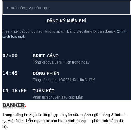
ĐĂNG KÝ MIỄN PHÍ
Free · huỷ bất cứ lúc nào · không spam. Bằng việc đăng ký bạn đồng ý
Chính
sách bảo mật
.
07:00
BRIEF SÁNG
Tổng kết qua đêm + lịch trong ngày
14:45
ĐÓNG PHIÊN
Tổng kết phiên HOSE/HNX + tin NHTM
CN 16:00
TUẦN KẾT
Phân tích chuyên sâu cuối tuần
Trang thông tin điện tử tổng hợp chuyên sâu ngành ngân hàng & fintech
tại Việt Nam. Dẫn nguồn từ các báo chính thống — phân tích bằng dữ
liệu.