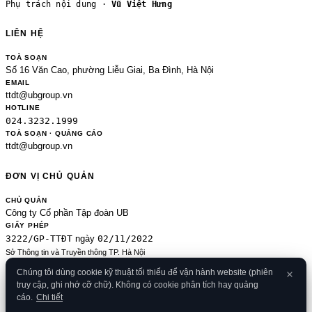
Phụ trách nội dung ·
Vũ Việt Hưng
LIÊN HỆ
TOÀ SOẠN
Số 16 Văn Cao, phường Liễu Giai, Ba Đình, Hà Nội
EMAIL
ttdt@ubgroup.vn
HOTLINE
024.3232.1999
TOÀ SOẠN · QUẢNG CÁO
ttdt@ubgroup.vn
ĐƠN VỊ CHỦ QUẢN
CHỦ QUẢN
Công ty Cổ phần Tập đoàn UB
GIẤY PHÉP
3222/GP-TTĐT
02/11/2022
ngày
Sở Thông tin và Truyền thông TP. Hà Nội
Sửa đổi của 2489/GP-TTĐT ngày 24/8/2020
Chúng tôi dùng cookie kỹ thuật tối thiểu để vận hành website (phiên
ĐKKD
truy cập, ghi nhớ cỡ chữ). Không có cookie phân tích hay quảng
0106080414
09/01/2013
· cấp
cáo.
Chi tiết
© 2026 Banker.vn