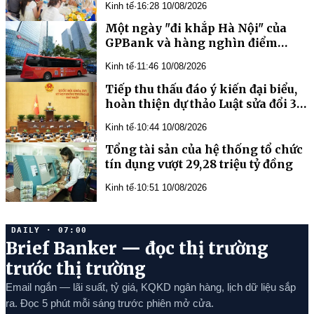
Kinh tế
·
16:28 10/08/2026
trẻ
Một ngày "đi khắp Hà Nội" của
GPBank và hàng nghìn điểm
chạm với khách hàng
Kinh tế
·
11:46 10/08/2026
Tiếp thu thấu đáo ý kiến đại biểu,
hoàn thiện dự thảo Luật sửa đổi 3
luật liên quan ngành Ngân hàng
Kinh tế
·
10:44 10/08/2026
Tổng tài sản của hệ thống tổ chức
tín dụng vượt 29,28 triệu tỷ đồng
Kinh tế
·
10:51 10/08/2026
DAILY · 07:00
Brief Banker — đọc thị trường
trước thị trường
Email ngắn — lãi suất, tỷ giá, KQKD ngân hàng, lịch dữ liệu sắp
ra. Đọc 5 phút mỗi sáng trước phiên mở cửa.