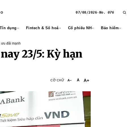
07/08/2026
·
No. 076
RO
T6
 Tín dụng
Fintech & Số hoá
Cổ phiếu NH
Bảo hiểm
c ưu đãi mạnh
nay 23/5: Kỳ hạn
A+
A
CỠ CHỮ
A−