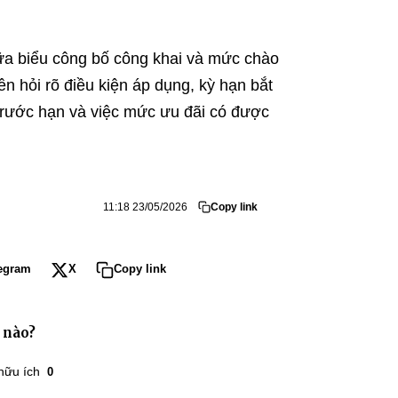
iữa biểu công bố công khai và mức chào
ên hỏi rõ điều kiện áp dụng, kỳ hạn bắt
án trước hạn và việc mức ưu đãi có được
11:18 23/05/2026
Copy link
egram
X
Copy link
 nào?
hữu ích
0