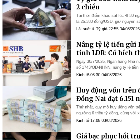
2 chiều
Tại thời điểm khảo sát lúc 4h30 ng
là 25.380 đồng/USD, giữ nguyên so
Lãi suất & Tỷ giá
·
22:55 04/08/2026
Nâng tỷ lệ tiền gửi
tính LDR: Cú hích t
lãi suất huy động
Ngày 30/7/2026, Ngân hàng Nhà n
số 1743/QĐ-NHNN, nâng tỷ lệ tiề
tính vào nguồn vốn huy động khi x
Kinh tế
·
06:30 04/08/2026
Huy động vốn trên đ
Đồng Nai đạt 6.151 
Thứ nhất, quy mô huy động vốn trê
ngưỡng 6 triệu tỷ đồng, cùng với 
đây: tháng 4/2026 tăng 1,3%; thá
Kinh tế
·
17:09 03/08/2026
Giá bạc phục hồi tr