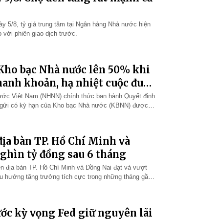
ày 5/8, tỷ giá trung tâm tại Ngân hàng Nhà nước hiện
 với phiên giao dịch trước.
 Kho bạc Nhà nước lên 50% khi
hanh khoản, hạ nhiệt cuộc đua
ước Việt Nam (NHNN) chính thức ban hành Quyết định
n gửi có kỳ hạn của Kho bạc Nhà nước (KBNN) được
ác định tỷ lệ dư nợ cho v…
ịa bàn TP. Hồ Chí Minh và
nghìn tỷ đồng sau 6 tháng
n địa bàn TP. Hồ Chí Minh và Đồng Nai đạt và vượt
xu hướng tăng trưởng tích cực trong những tháng gần
ng 5/2026 tăng 1,57%…
ước kỳ vọng Fed giữ nguyên lãi