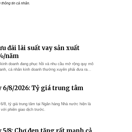
thông tin cá nhân.
u đãi lãi suất vay sản xuất
9%/năm
t kinh doanh đang phục hồi và nhu cầu mở rộng quy mô
oanh, cá nhân kinh doanh thường xuyên phải đưa ra
tận dụng cơ hội tăng…
 6/8/2026: Tỷ giá trung tâm
 6/8, tỷ giá trung tâm tại Ngân hàng Nhà nước hiện là
với phiên giao dịch trước.
 5/8: Chợ đen tăng rất mạnh cả