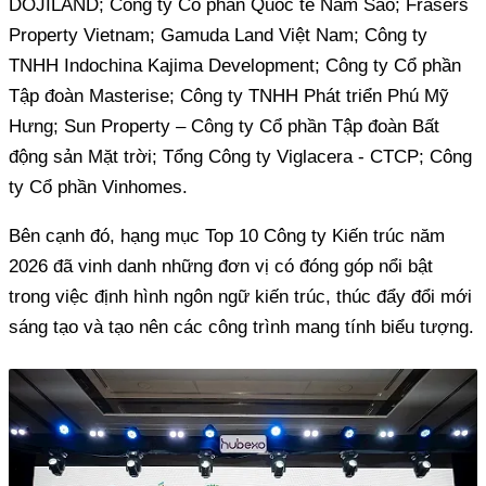
DOJILAND; Công ty Cổ phần Quốc tế Năm Sao; Frasers
Property Vietnam; Gamuda Land Việt Nam; Công ty
TNHH Indochina Kajima Development; Công ty Cổ phần
Tập đoàn Masterise; Công ty TNHH Phát triển Phú Mỹ
Hưng; Sun Property – Công ty Cổ phần Tập đoàn Bất
động sản Mặt trời; Tổng Công ty Viglacera - CTCP; Công
ty Cổ phần Vinhomes.
Bên cạnh đó, hạng mục Top 10 Công ty Kiến trúc năm
2026 đã vinh danh những đơn vị có đóng góp nổi bật
trong việc định hình ngôn ngữ kiến trúc, thúc đẩy đổi mới
sáng tạo và tạo nên các công trình mang tính biểu tượng.