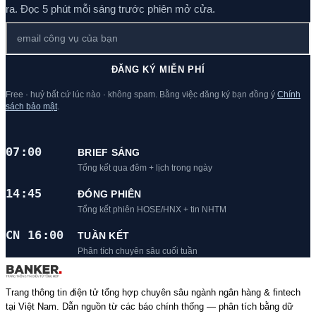
ra. Đọc 5 phút mỗi sáng trước phiên mở cửa.
ĐĂNG KÝ MIỄN PHÍ
Free · huỷ bất cứ lúc nào · không spam. Bằng việc đăng ký bạn đồng ý
Chính
sách bảo mật
.
07:00
BRIEF SÁNG
Tổng kết qua đêm + lịch trong ngày
14:45
ĐÓNG PHIÊN
Tổng kết phiên HOSE/HNX + tin NHTM
CN 16:00
TUẦN KẾT
Phân tích chuyên sâu cuối tuần
Trang thông tin điện tử tổng hợp chuyên sâu ngành ngân hàng & fintech
tại Việt Nam. Dẫn nguồn từ các báo chính thống — phân tích bằng dữ