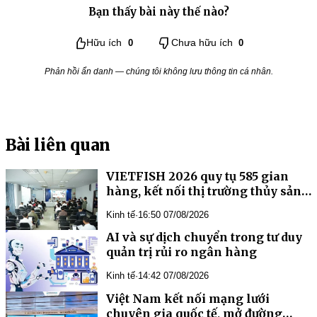
Bạn thấy bài này thế nào?
Hữu ích
0
Chưa hữu ích
0
Phản hồi ẩn danh — chúng tôi không lưu thông tin cá nhân.
Bài liên quan
VIETFISH 2026 quy tụ 585 gian
hàng, kết nối thị trường thủy sản
toàn cầu
Kinh tế
·
16:50 07/08/2026
AI và sự dịch chuyển trong tư duy
quản trị rủi ro ngân hàng
Kinh tế
·
14:42 07/08/2026
Việt Nam kết nối mạng lưới
chuyên gia quốc tế, mở đường