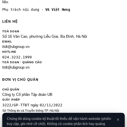
liệu.
Phụ trách nội dung ·
Vũ Việt Hưng
LIÊN HỆ
TOÀ SOẠN
Số 16 Văn Cao, phường Liễu Giai, Ba Đình, Hà Nội
EMAIL
ttdt@ubgroup.vn
HOTLINE
024.3232.1999
TOÀ SOẠN · QUẢNG CÁO
ttdt@ubgroup.vn
ĐƠN VỊ CHỦ QUẢN
CHỦ QUẢN
Công ty Cổ phần Tập đoàn UB
GIẤY PHÉP
3222/GP-TTĐT
02/11/2022
ngày
Sở Thông tin và Truyền thông TP. Hà Nội
Sửa đổi của 2489/GP-TTĐT ngày 24/8/2020
Chúng tôi dùng cookie kỹ thuật tối thiểu để vận hành website (phiên
ĐKKD
truy cập, ghi nhớ cỡ chữ). Không có cookie phân tích hay quảng
0106080414
09/01/2013
· cấp