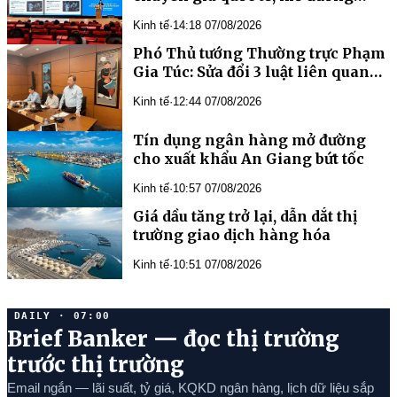
phát triển y học bào thai và di
Kinh tế
·
14:18 07/08/2026
truyền học trước sinh
Phó Thủ tướng Thường trực Phạm
Gia Túc: Sửa đổi 3 luật liên quan
đến ngành Ngân hàng là yêu cầu
Kinh tế
·
12:44 07/08/2026
cần thiết, cấp bách
Tín dụng ngân hàng mở đường
cho xuất khẩu An Giang bứt tốc
Kinh tế
·
10:57 07/08/2026
Giá dầu tăng trở lại, dẫn dắt thị
trường giao dịch hàng hóa
Kinh tế
·
10:51 07/08/2026
DAILY · 07:00
Brief Banker — đọc thị trường
trước thị trường
Email ngắn — lãi suất, tỷ giá, KQKD ngân hàng, lịch dữ liệu sắp