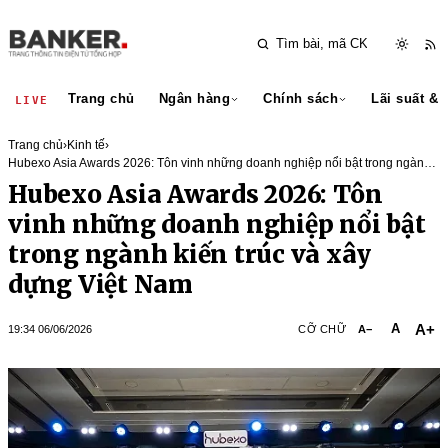
Trang chủ
Ngân hàng
Chính sách
Lãi suất & 
LIVE
Trang chủ
›
Kinh tế
›
Hubexo Asia Awards 2026: Tôn vinh những doanh nghiệp nổi bật trong ngành
kiến trúc và xây dựng Việt Nam
Hubexo Asia Awards 2026: Tôn
vinh những doanh nghiệp nổi bật
trong ngành kiến trúc và xây
dựng Việt Nam
A+
A
19:34 06/06/2026
CỠ CHỮ
A−