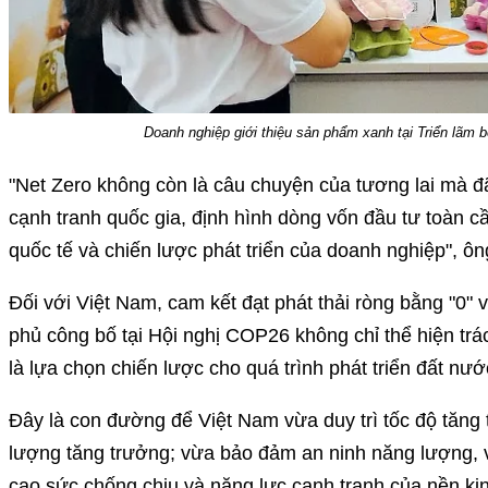
Doanh nghiệp giới thiệu sản phẩm xanh tại Triển lãm 
"Net Zero không còn là câu chuyện của tương lai mà đ
cạnh tranh quốc gia, định hình dòng vốn đầu tư toàn c
quốc tế và chiến lược phát triển của doanh nghiệp", ô
Đối với Việt Nam, cam kết đạt phát thải ròng bằng "0
phủ công bố tại Hội nghị COP26 không chỉ thể hiện tr
là lựa chọn chiến lược cho quá trình phát triển đất nướ
Đây là con đường để Việt Nam vừa duy trì tốc độ tăng 
lượng tăng trưởng; vừa bảo đảm an ninh năng lượng, 
cao sức chống chịu và năng lực cạnh tranh của nền kin