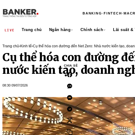
BANKING
·
FINTECH
·
MAC
Trang chủ
Ngân hàng
Chính sách
Lãi suất &
LIVE
Trang chủ
›
Kinh tế
›
Cụ thể hóa con đường đến Net Zero: Nhà nước kiến tạo, doan
Cụ thể hóa con đường đế
nước kiến tạo, doanh ng
CHIA SẺ
08:30 09/07/2026