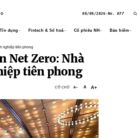
08/08/2026
·
No. 077
RO
T7
 Tín dụng
Fintech & Số hoá
Cổ phiếu NH
Bảo hiểm
h nghiệp tiên phong
n Net Zero: Nhà
hiệp tiên phong
A+
A
CỠ CHỮ
A−