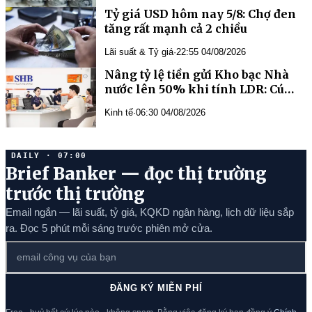
Tỷ giá USD hôm nay 5/8: Chợ đen
tăng rất mạnh cả 2 chiều
Lãi suất & Tỷ giá
·
22:55 04/08/2026
Nâng tỷ lệ tiền gửi Kho bạc Nhà
nước lên 50% khi tính LDR: Cú
hích thanh khoản, hạ nhiệt cuộc
Kinh tế
·
06:30 04/08/2026
đua lãi suất huy động
DAILY · 07:00
Brief Banker — đọc thị trường
trước thị trường
Email ngắn — lãi suất, tỷ giá, KQKD ngân hàng, lịch dữ liệu sắp
ra. Đọc 5 phút mỗi sáng trước phiên mở cửa.
ĐĂNG KÝ MIỄN PHÍ