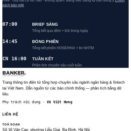
Free · huỷ bất cứ lúc nào · không spam. Bằng việc đăng ký bạn đồng ý
Chính
sách bảo mật
.
07:00
BRIEF SÁNG
Tổng kết qua đêm + lịch trong ngày
14:45
ĐÓNG PHIÊN
Tổng kết phiên HOSE/HNX + tin NHTM
CN 16:00
TUẦN KẾT
Phân tích chuyên sâu cuối tuần
Trang thông tin điện tử tổng hợp chuyên sâu ngành ngân hàng & fintech
tại Việt Nam. Dẫn nguồn từ các báo chính thống — phân tích bằng dữ
liệu.
Phụ trách nội dung ·
Vũ Việt Hưng
LIÊN HỆ
TOÀ SOẠN
Số 16 Văn Cao, phường Liễu Giai, Ba Đình, Hà Nội