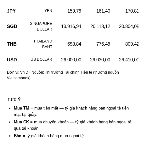
JPY
159,79
161,40
170,81
YEN
SINGAPORE
SGD
19.916,94
20.118,12
20.804,08
DOLLAR
THAILAND
THB
698,84
776,49
809,42
BAHT
USD
26.000,00
26.030,00
26.410,00
US DOLLAR
Đơn vị: VND · Nguồn:
Thị trường Tài chính Tiền tệ
(thượng nguồn
Vietcombank)
LƯU Ý
Mua TM
= mua tiền mặt — tỷ giá khách hàng bán ngoại tệ tiền
mặt tại quầy.
Mua CK
= mua chuyển khoản — tỷ giá khách hàng bán ngoại tệ
qua tài khoản.
Bán
= tỷ giá khách hàng mua ngoại tệ.