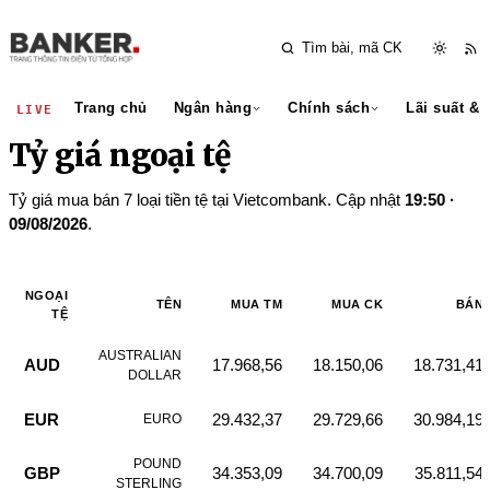
Trang chủ
Ngân hàng
Chính sách
Lãi suất & 
LIVE
Tỷ giá ngoại tệ
Tỷ giá mua bán 7 loại tiền tệ tại Vietcombank. Cập nhật
19:50 ·
09/08/2026
.
NGOẠI
TÊN
MUA TM
MUA CK
BÁN
TỆ
AUSTRALIAN
AUD
17.968,56
18.150,06
18.731,41
DOLLAR
EUR
29.432,37
29.729,66
30.984,19
EURO
POUND
GBP
34.353,09
34.700,09
35.811,54
STERLING