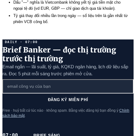
Dấu "—" nghĩa là Vietcombank không yết tỷ giá tiền mặt cho
ngoại tệ đó (vd EUR, GBP — chỉ giao dịch qua tài khoản).
Tỷ giá thay đổi nhiều lần trong ngày — số liệu trên là gần nhất từ
phiên VCB công bố.
DAILY · 07:00
Brief Banker — đọc thị trường
trước thị trường
Email ngắn — lãi suất, tỷ giá, KQKD ngân hàng, lịch dữ liệu sắp
ra. Đọc 5 phút mỗi sáng trước phiên mở cửa.
ĐĂNG KÝ MIỄN PHÍ
Free · huỷ bất cứ lúc nào · không spam. Bằng việc đăng ký bạn đồng ý
Chính
sách bảo mật
.
07:00
BRIEF SÁNG