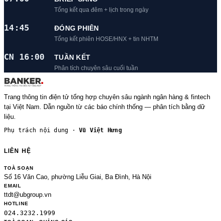
Tổng kết qua đêm + lịch trong ngày
14:45
ĐÓNG PHIÊN
Tổng kết phiên HOSE/HNX + tin NHTM
CN 16:00
TUẦN KẾT
Phân tích chuyên sâu cuối tuần
Trang thông tin điện tử tổng hợp chuyên sâu ngành ngân hàng & fintech
tại Việt Nam. Dẫn nguồn từ các báo chính thống — phân tích bằng dữ
liệu.
Phụ trách nội dung ·
Vũ Việt Hưng
LIÊN HỆ
TOÀ SOẠN
Số 16 Văn Cao, phường Liễu Giai, Ba Đình, Hà Nội
EMAIL
ttdt@ubgroup.vn
HOTLINE
024.3232.1999