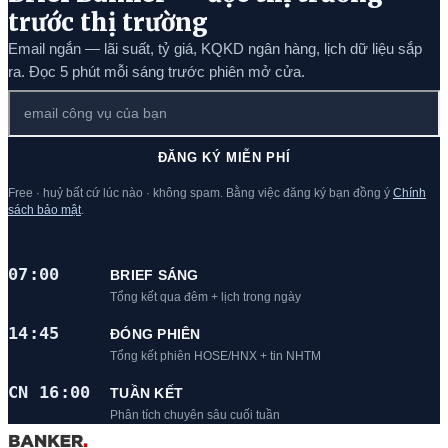
trước thị trường
Email ngắn — lãi suất, tỷ giá, KQKD ngân hàng, lịch dữ liệu sắp
ra. Đọc 5 phút mỗi sáng trước phiên mở cửa.
ĐĂNG KÝ MIỄN PHÍ
Free · huỷ bất cứ lúc nào · không spam. Bằng việc đăng ký bạn đồng ý
Chính
sách bảo mật
.
07:00
BRIEF SÁNG
Tổng kết qua đêm + lịch trong ngày
14:45
ĐÓNG PHIÊN
Tổng kết phiên HOSE/HNX + tin NHTM
CN 16:00
TUẦN KẾT
Phân tích chuyên sâu cuối tuần