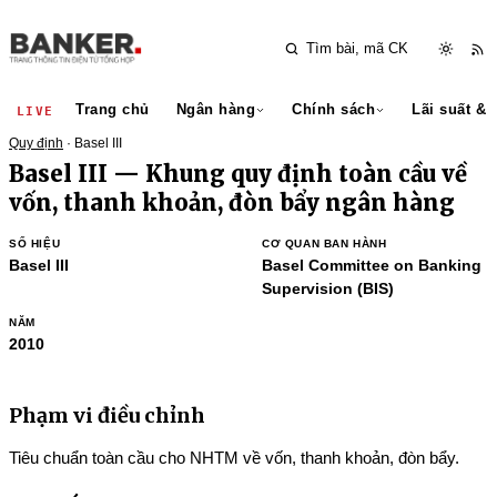
Trang chủ
Ngân hàng
Chính sách
Lãi suất & 
LIVE
Quy định
· Basel III
Basel III — Khung quy định toàn cầu về
vốn, thanh khoản, đòn bẩy ngân hàng
SỐ HIỆU
CƠ QUAN BAN HÀNH
Basel III
Basel Committee on Banking
Supervision (BIS)
NĂM
2010
Phạm vi điều chỉnh
Tiêu chuẩn toàn cầu cho NHTM về vốn, thanh khoản, đòn bẩy.