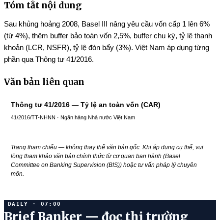
Tóm tắt nội dung
Sau khủng hoảng 2008, Basel III nâng yêu cầu vốn cấp 1 lên 6%
(từ 4%), thêm buffer bảo toàn vốn 2,5%, buffer chu kỳ, tỷ lệ thanh
khoản (LCR, NSFR), tỷ lệ đòn bẩy (3%). Việt Nam áp dụng từng
phần qua Thông tư 41/2016.
Văn bản liên quan
Thông tư 41/2016 — Tỷ lệ an toàn vốn (CAR)
41/2016/TT-NHNN · Ngân hàng Nhà nước Việt Nam
Trang tham chiếu — không thay thế văn bản gốc. Khi áp dụng cụ thể, vui
lòng tham khảo văn bản chính thức từ cơ quan ban hành (Basel
Committee on Banking Supervision (BIS)) hoặc tư vấn pháp lý chuyên
môn.
DAILY · 07:00
Brief Banker — đọc thị trường