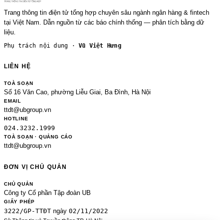
Trang thông tin điện tử tổng hợp chuyên sâu ngành ngân hàng & fintech
tại Việt Nam. Dẫn nguồn từ các báo chính thống — phân tích bằng dữ
liệu.
Phụ trách nội dung ·
Vũ Việt Hưng
LIÊN HỆ
TOÀ SOẠN
Số 16 Văn Cao, phường Liễu Giai, Ba Đình, Hà Nội
EMAIL
ttdt@ubgroup.vn
HOTLINE
024.3232.1999
TOÀ SOẠN · QUẢNG CÁO
ttdt@ubgroup.vn
ĐƠN VỊ CHỦ QUẢN
CHỦ QUẢN
Công ty Cổ phần Tập đoàn UB
GIẤY PHÉP
3222/GP-TTĐT
02/11/2022
ngày