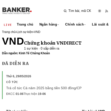
Trang chủ
Ngân hàng
Chính sách
Lãi suất & 
LIVE
Trang chủ
›
Lịch sự kiện
›
VND
VND
Chứng khoán VNDIRECT
1 sự kiện · 0 sắp diễn ra
Dẫn nguồn: Kinh Tế Chứng Khoán
ĐÃ DIỄN RA
Thứ 6, 29/05/2026
CỔ TỨC
Trả cổ tức Cả năm 2025 bằng tiền 500 đồng/CP
ĐKCC
01-06
Thực hiện
19-06