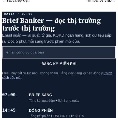
← Tất cả sự kiện
Tin bài về VND →
DAILY · 07:00
Brief Banker — đọc thị trường
trước thị trường
Email ngắn — lãi suất, tỷ giá, KQKD ngân hàng, lịch dữ liệu sắp
ra. Đọc 5 phút mỗi sáng trước phiên mở cửa.
ĐĂNG KÝ MIỄN PHÍ
Free · huỷ bất cứ lúc nào · không spam. Bằng việc đăng ký bạn đồng ý
Chính
sách bảo mật
.
07:00
BRIEF SÁNG
Tổng kết qua đêm + lịch trong ngày
14:45
ĐÓNG PHIÊN
Tổng kết phiên HOSE/HNX + tin NHTM