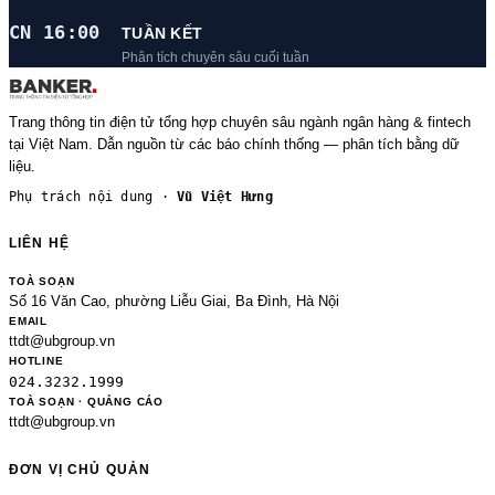
CN 16:00
TUẦN KẾT
Phân tích chuyên sâu cuối tuần
Trang thông tin điện tử tổng hợp chuyên sâu ngành ngân hàng & fintech
tại Việt Nam. Dẫn nguồn từ các báo chính thống — phân tích bằng dữ
liệu.
Phụ trách nội dung ·
Vũ Việt Hưng
LIÊN HỆ
TOÀ SOẠN
Số 16 Văn Cao, phường Liễu Giai, Ba Đình, Hà Nội
EMAIL
ttdt@ubgroup.vn
HOTLINE
024.3232.1999
TOÀ SOẠN · QUẢNG CÁO
ttdt@ubgroup.vn
ĐƠN VỊ CHỦ QUẢN