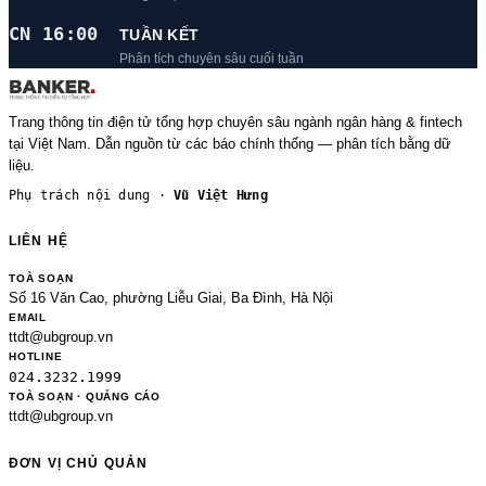
CN 16:00
TUẦN KẾT
Phân tích chuyên sâu cuối tuần
Trang thông tin điện tử tổng hợp chuyên sâu ngành ngân hàng & fintech
tại Việt Nam. Dẫn nguồn từ các báo chính thống — phân tích bằng dữ
liệu.
Phụ trách nội dung ·
Vũ Việt Hưng
LIÊN HỆ
TOÀ SOẠN
Số 16 Văn Cao, phường Liễu Giai, Ba Đình, Hà Nội
EMAIL
ttdt@ubgroup.vn
HOTLINE
024.3232.1999
TOÀ SOẠN · QUẢNG CÁO
ttdt@ubgroup.vn
ĐƠN VỊ CHỦ QUẢN