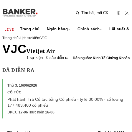
Trang chủ
Ngân hàng
Chính sách
Lãi suất & 
LIVE
Trang chủ
›
Lịch sự kiện
›
VJC
VJC
Vietjet Air
1 sự kiện · 0 sắp diễn ra
Dẫn nguồn: Kinh Tế Chứng Khoán
ĐÃ DIỄN RA
Thứ 3, 16/06/2026
CỔ TỨC
Phát hành Trả Cổ tức bằng Cổ phiếu - tỷ lệ 30.00% - số lượng
177,483,400 cổ phiếu
ĐKCC
17-06
Thực hiện
16-06