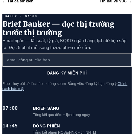
← Tất cả sự kiện
Tin bài về VJC →
DAILY · 07:00
Brief Banker — đọc thị trường
trước thị trường
Email ngắn — lãi suất, tỷ giá, KQKD ngân hàng, lịch dữ liệu sắp
ra. Đọc 5 phút mỗi sáng trước phiên mở cửa.
ĐĂNG KÝ MIỄN PHÍ
Free · huỷ bất cứ lúc nào · không spam. Bằng việc đăng ký bạn đồng ý
Chính
sách bảo mật
.
07:00
BRIEF SÁNG
Tổng kết qua đêm + lịch trong ngày
14:45
ĐÓNG PHIÊN
Tổng kết phiên HOSE/HNX + tin NHTM