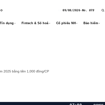
09/08/2026
·
No. 078
RO
CN
 Tín dụng
Fintech & Số hoá
Cổ phiếu NH
Bảo hiểm
ăm 2025 bằng tiền 1,000 đồng/CP