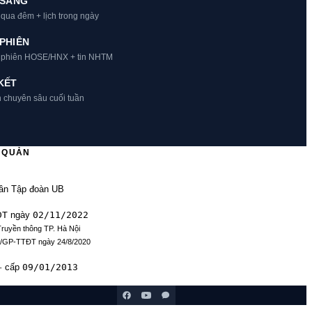
 SÁNG
 qua đêm + lịch trong ngày
PHIÊN
t phiên HOSE/HNX + tin NHTM
KẾT
h chuyên sâu cuối tuần
Ủ QUẢN
ần Tập đoàn UB
ĐT
02/11/2022
ngày
Truyền thông TP. Hà Nội
9/GP-TTĐT ngày 24/8/2020
09/01/2013
· cấp