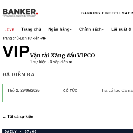
BANKING
·
FINTECH
·
MAC
Trang chủ
Ngân hàng
Chính sách
Lãi suất &
LIVE
Trang chủ
›
Lịch sự kiện
›
VIP
VIP
Vận tải Xăng dầu VIPCO
1 sự kiện · 0 sắp diễn ra
ĐÃ DIỄN RA
Trả cổ tức Cả n
Thứ 2, 29/06/2026
CỔ TỨC
← Tất cả sự kiện
DAILY · 07:00