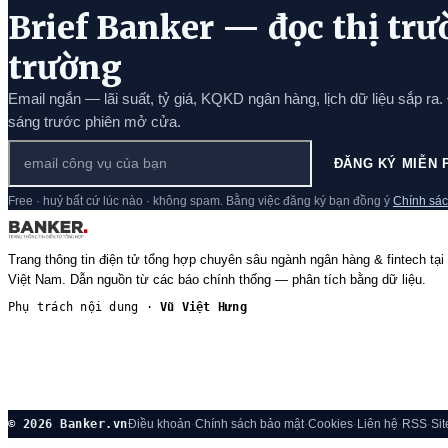
Brief Banker — đọc thị trư
trường
Email ngắn — lãi suất, tỷ giá, KQKD ngân hàng, lịch dữ liệu sắp ra.
sáng trước phiên mở cửa.
ĐĂNG KÝ MIỄN 
Free · huỷ bất cứ lúc nào · không spam. Bằng việc đăng ký bạn đồng ý
Chính sác
Trang thông tin điện tử tổng hợp chuyên sâu ngành ngân hàng & fintech tại
Việt Nam. Dẫn nguồn từ các báo chính thống — phân tích bằng dữ liệu.
Phụ trách nội dung ·
Vũ Việt Hưng
© 2026 Banker.vn
Điều khoản
·
Chính sách bảo mật
·
Cookies
·
Liên hệ
·
RSS
·
Si