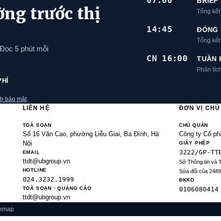
07:00
BRIEF
ờng trước thị
Tổng kết
14:45
ĐÓNG 
Tổng kế
 Đọc 5 phút mỗi
CN 16:00
TUẦN 
Phân tíc
PHÍ
h bảo mật
.
LIÊN HỆ
ĐƠN VỊ CH
TOÀ SOẠN
CHỦ QUẢN
Số 16 Văn Cao, phường Liễu Giai, Ba Đình, Hà
Công ty Cổ ph
Nội
GIẤY PHÉP
3222/GP-TT
EMAIL
ttdt@ubgroup.vn
Sở Thông tin và 
HOTLINE
Sửa đổi của 248
024.3232.1999
ĐKKD
TOÀ SOẠN · QUẢNG CÁO
0106080414
ttdt@ubgroup.vn
temap