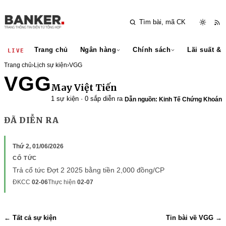
Trang chủ
Ngân hàng
Chính sách
Lãi suất & 
LIVE
Trang chủ
›
Lịch sự kiện
›
VGG
VGG
May Việt Tiến
1 sự kiện · 0 sắp diễn ra
Dẫn nguồn: Kinh Tế Chứng Khoán
ĐÃ DIỄN RA
Thứ 2, 01/06/2026
CỔ TỨC
Trả cổ tức Đợt 2 2025 bằng tiền 2,000 đồng/CP
ĐKCC
02-06
Thực hiện
02-07
← Tất cả sự kiện
Tin bài về VGG →