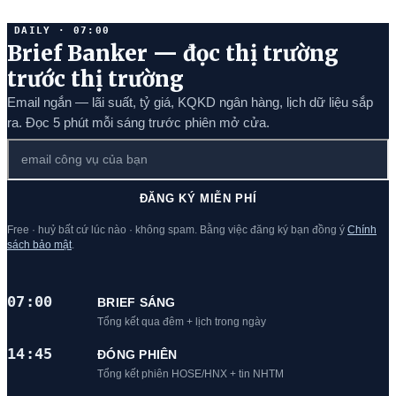
DAILY · 07:00
Brief Banker — đọc thị trường
trước thị trường
Email ngắn — lãi suất, tỷ giá, KQKD ngân hàng, lịch dữ liệu sắp
ra. Đọc 5 phút mỗi sáng trước phiên mở cửa.
ĐĂNG KÝ MIỄN PHÍ
Free · huỷ bất cứ lúc nào · không spam. Bằng việc đăng ký bạn đồng ý
Chính
sách bảo mật
.
07:00
BRIEF SÁNG
Tổng kết qua đêm + lịch trong ngày
14:45
ĐÓNG PHIÊN
Tổng kết phiên HOSE/HNX + tin NHTM