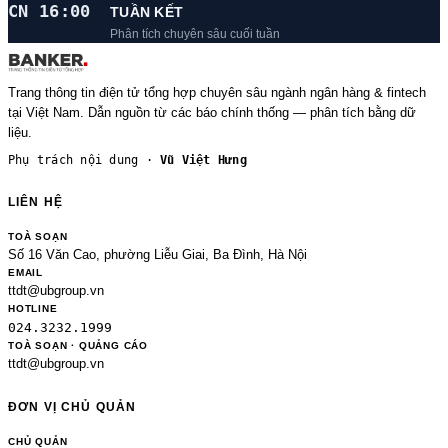
CN 16:00
TUẦN KẾT
Phân tích chuyên sâu cuối tuần
Trang thông tin điện tử tổng hợp chuyên sâu ngành ngân hàng & fintech
tại Việt Nam. Dẫn nguồn từ các báo chính thống — phân tích bằng dữ
liệu.
Phụ trách nội dung ·
Vũ Việt Hưng
LIÊN HỆ
TOÀ SOẠN
Số 16 Văn Cao, phường Liễu Giai, Ba Đình, Hà Nội
EMAIL
ttdt@ubgroup.vn
HOTLINE
024.3232.1999
TOÀ SOẠN · QUẢNG CÁO
ttdt@ubgroup.vn
ĐƠN VỊ CHỦ QUẢN
CHỦ QUẢN