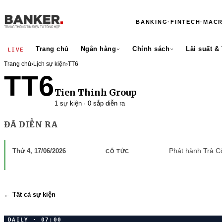
BANKING
·
FINTECH
·
MAC
Trang chủ
Ngân hàng
Chính sách
Lãi suất &
LIVE
Trang chủ
›
Lịch sự kiện
›
TT6
TT6
Tien Thinh Group
1 sự kiện · 0 sắp diễn ra
ĐÃ DIỄN RA
Phát hành Trả Cổ
Thứ 4, 17/06/2026
CỔ TỨC
← Tất cả sự kiện
DAILY · 07:00