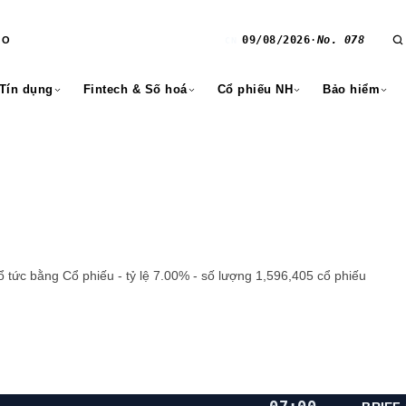
09/08/2026
·
No. 078
RO
CN
 Tín dụng
Fintech & Số hoá
Cổ phiếu NH
Bảo hiểm
 tức bằng Cổ phiếu - tỷ lệ 7.00% - số lượng 1,596,405 cổ phiếu