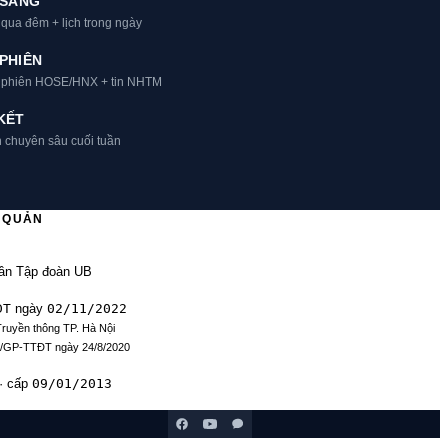
 SÁNG
 qua đêm + lịch trong ngày
PHIÊN
t phiên HOSE/HNX + tin NHTM
KẾT
h chuyên sâu cuối tuần
Ủ QUẢN
ần Tập đoàn UB
ĐT
02/11/2022
ngày
Truyền thông TP. Hà Nội
9/GP-TTĐT ngày 24/8/2020
09/01/2013
· cấp