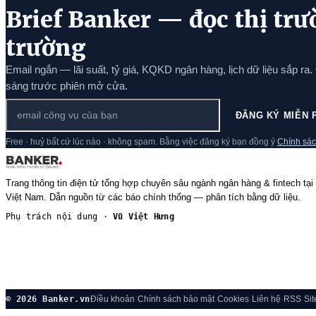
Brief Banker — đọc thị trư
trường
Email ngắn — lãi suất, tỷ giá, KQKD ngân hàng, lịch dữ liệu sắp ra.
sáng trước phiên mở cửa.
ĐĂNG KÝ MIỄN 
Free · huỷ bất cứ lúc nào · không spam. Bằng việc đăng ký bạn đồng ý
Chính sác
Trang thông tin điện tử tổng hợp chuyên sâu ngành ngân hàng & fintech tại
Việt Nam. Dẫn nguồn từ các báo chính thống — phân tích bằng dữ liệu.
Phụ trách nội dung ·
Vũ Việt Hưng
© 2026 Banker.vn
Điều khoản
·
Chính sách bảo mật
·
Cookies
·
Liên hệ
·
RSS
·
Si