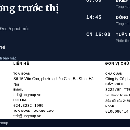
07:00
BRIEF
ờng trước thị
Tổng kết
14:45
ĐÓNG 
Tổng kế
 Đọc 5 phút mỗi
CN 16:00
TUẦN 
Phân tíc
PHÍ
h bảo mật
.
LIÊN HỆ
ĐƠN VỊ CH
TOÀ SOẠN
CHỦ QUẢN
Số 16 Văn Cao, phường Liễu Giai, Ba Đình, Hà
Công ty Cổ ph
Nội
GIẤY PHÉP
3222/GP-TT
EMAIL
ttdt@ubgroup.vn
Sở Thông tin và 
HOTLINE
Sửa đổi của 248
024.3232.1999
ĐKKD
TOÀ SOẠN · QUẢNG CÁO
0106080414
ttdt@ubgroup.vn
temap