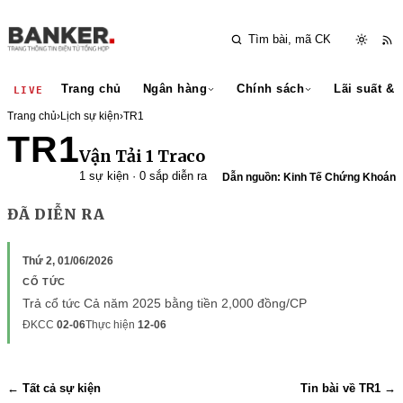
Trang chủ
Ngân hàng
Chính sách
Lãi suất & 
LIVE
Trang chủ
›
Lịch sự kiện
›
TR1
TR1
Vận Tải 1 Traco
1 sự kiện · 0 sắp diễn ra
Dẫn nguồn: Kinh Tế Chứng Khoán
ĐÃ DIỄN RA
Thứ 2, 01/06/2026
CỔ TỨC
Trả cổ tức Cả năm 2025 bằng tiền 2,000 đồng/CP
ĐKCC
02-06
Thực hiện
12-06
← Tất cả sự kiện
Tin bài về TR1 →