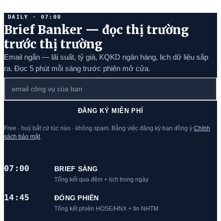
DAILY · 07:00
Brief Banker — đọc thị trường
trước thị trường
Email ngắn — lãi suất, tỷ giá, KQKD ngân hàng, lịch dữ liệu sắp
ra. Đọc 5 phút mỗi sáng trước phiên mở cửa.
ĐĂNG KÝ MIỄN PHÍ
Free · huỷ bất cứ lúc nào · không spam. Bằng việc đăng ký bạn đồng ý
Chính
sách bảo mật
.
07:00
BRIEF SÁNG
Tổng kết qua đêm + lịch trong ngày
14:45
ĐÓNG PHIÊN
Tổng kết phiên HOSE/HNX + tin NHTM