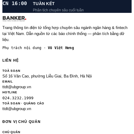
CN 16:00
TUẦN KẾT
Phân tích chuyên sâu cuối tuần
Trang thông tin điện tử tổng hợp chuyên sâu ngành ngân hàng & fintech
tại Việt Nam. Dẫn nguồn từ các báo chính thống — phân tích bằng dữ
liệu.
Phụ trách nội dung ·
Vũ Việt Hưng
LIÊN HỆ
TOÀ SOẠN
Số 16 Văn Cao, phường Liễu Giai, Ba Đình, Hà Nội
EMAIL
ttdt@ubgroup.vn
HOTLINE
024.3232.1999
TOÀ SOẠN · QUẢNG CÁO
ttdt@ubgroup.vn
ĐƠN VỊ CHỦ QUẢN
CHỦ QUẢN