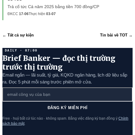
Trả cổ tức Cả năm 2025 bằng tiền 700 đồng/CP
ĐKCC
17-06
Thực hiện
03-07
← Tất cả sự kiện
Tin bài về TOT →
DAILY · 07:00
Brief Banker — đọc thị trường
trước thị trường
Email ngắn — lãi suất, tỷ giá, KQKD ngân hàng, lịch dữ liệu sắp
ra. Đọc 5 phút mỗi sáng trước phiên mở cửa.
ĐĂNG KÝ MIỄN PHÍ
Free · huỷ bất cứ lúc nào · không spam. Bằng việc đăng ký bạn đồng ý
Chính
sách bảo mật
.