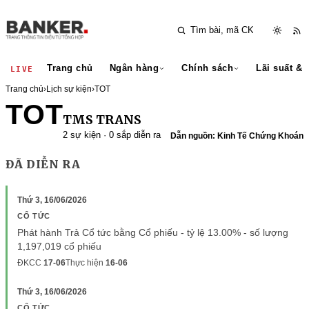
Trang chủ
Ngân hàng
Chính sách
Lãi suất & 
LIVE
Trang chủ
›
Lịch sự kiện
›
TOT
TOT
TMS TRANS
2 sự kiện · 0 sắp diễn ra
Dẫn nguồn: Kinh Tế Chứng Khoán
ĐÃ DIỄN RA
Thứ 3, 16/06/2026
CỔ TỨC
Phát hành Trả Cổ tức bằng Cổ phiếu - tỷ lệ 13.00% - số lượng
1,197,019 cổ phiếu
ĐKCC
17-06
Thực hiện
16-06
Thứ 3, 16/06/2026
CỔ TỨC