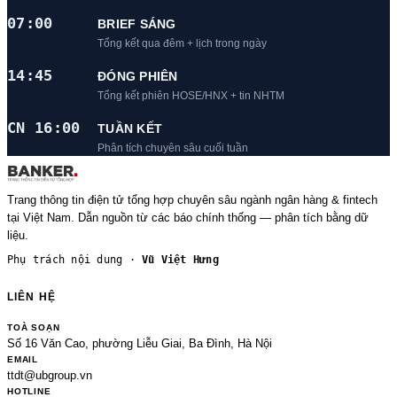
07:00
BRIEF SÁNG
Tổng kết qua đêm + lịch trong ngày
14:45
ĐÓNG PHIÊN
Tổng kết phiên HOSE/HNX + tin NHTM
CN 16:00
TUẦN KẾT
Phân tích chuyên sâu cuối tuần
Trang thông tin điện tử tổng hợp chuyên sâu ngành ngân hàng & fintech
tại Việt Nam. Dẫn nguồn từ các báo chính thống — phân tích bằng dữ
liệu.
Phụ trách nội dung ·
Vũ Việt Hưng
LIÊN HỆ
TOÀ SOẠN
Số 16 Văn Cao, phường Liễu Giai, Ba Đình, Hà Nội
EMAIL
ttdt@ubgroup.vn
HOTLINE