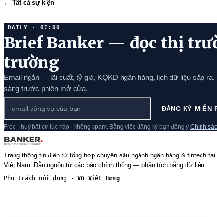
← Tất cả sự kiện
DAILY · 07:00
Brief Banker — đọc thị trư
trường
Email ngắn — lãi suất, tỷ giá, KQKD ngân hàng, lịch dữ liệu sắp ra.
sáng trước phiên mở cửa.
ĐĂNG KÝ MIỄN 
Free · huỷ bất cứ lúc nào · không spam. Bằng việc đăng ký bạn đồng ý
Chính sác
Trang thông tin điện tử tổng hợp chuyên sâu ngành ngân hàng & fintech tại
Việt Nam. Dẫn nguồn từ các báo chính thống — phân tích bằng dữ liệu.
Phụ trách nội dung ·
Vũ Việt Hưng