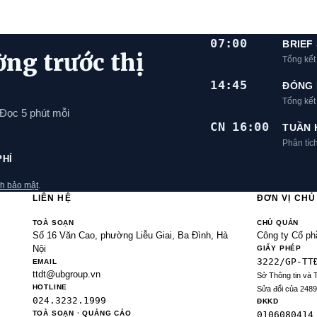
07:00
BRIEF
ờng trước thị
Tổng kết
14:45
ĐÓNG 
Tổng kế
 Đọc 5 phút mỗi
CN 16:00
TUẦN 
Phân tíc
PHÍ
h bảo mật
.
LIÊN HỆ
ĐƠN VỊ CH
TOÀ SOẠN
CHỦ QUẢN
Số 16 Văn Cao, phường Liễu Giai, Ba Đình, Hà
Công ty Cổ ph
Nội
GIẤY PHÉP
3222/GP-TT
EMAIL
ttdt@ubgroup.vn
Sở Thông tin và 
HOTLINE
Sửa đổi của 248
024.3232.1999
ĐKKD
TOÀ SOẠN · QUẢNG CÁO
0106080414