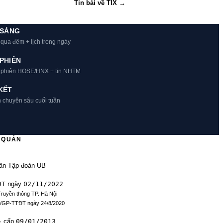
Tin bài về TIX →
 SÁNG
 qua đêm + lịch trong ngày
PHIÊN
t phiên HOSE/HNX + tin NHTM
KẾT
h chuyên sâu cuối tuần
Ủ QUẢN
ần Tập đoàn UB
ĐT
02/11/2022
ngày
Truyền thông TP. Hà Nội
9/GP-TTĐT ngày 24/8/2020
09/01/2013
· cấp