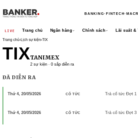
BANKING
·
FINTECH
·
MAC
Trang chủ
Ngân hàng
Chính sách
Lãi suất &
LIVE
Trang chủ
›
Lịch sự kiện
›
TIX
TIX
TANIMEX
2 sự kiện · 0 sắp diễn ra
ĐÃ DIỄN RA
Trả cổ tức Đợt 
Thứ 4, 20/05/2026
CỔ TỨC
Trả cổ tức Đợt 
Thứ 4, 20/05/2026
CỔ TỨC